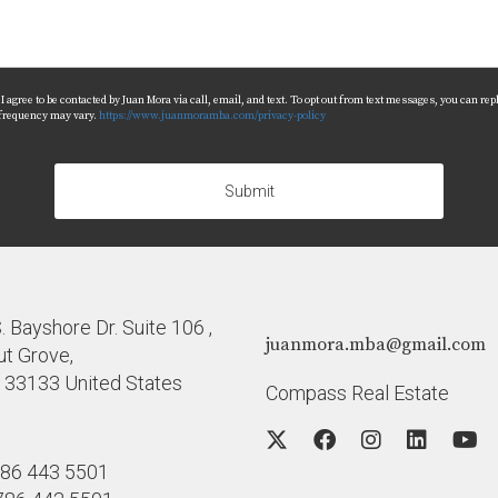
agree to be contacted by Juan Mora via call, email, and text. To opt out from text messages, you can reply 
 frequency may vary.
https://www.juanmoramba.com/privacy-policy
Submit
 Bayshore Dr. Suite 106 ,
juanmora.mba@gmail.com
t Grove,
a 33133 United States
Compass Real Estate
86 443 5501