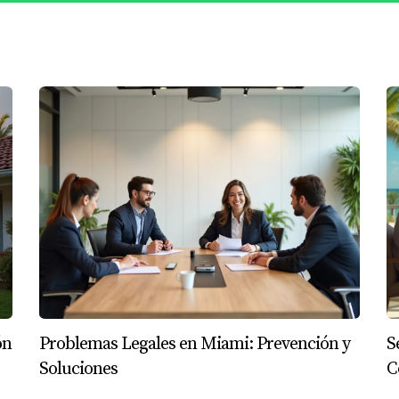
todo elegido. Una búsqueda en línea puede ser gratuita o cos
00 y $2000.
ar un título?
l, información sobre hipotecas previas y cualquier documento
profesional?
vitar errores graves que pueden resultar costosos más adelant
 sobre registros públicos?
 de Registros Públicos del Condado de Miami-Dade o visitar su
con el título?
zado en bienes raíces para recibir orientación sobre cómo pr
ón
Problemas Legales en Miami: Prevención y
S
Soluciones
C
tulo antes de realizar una compra significativa.