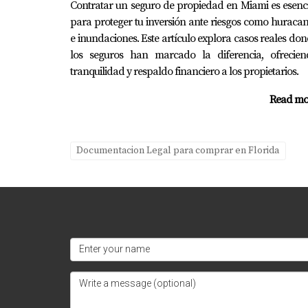
Contratar un seguro de propiedad en Miami es esenc
para proteger tu inversión ante riesgos como huraca
Puedo ayudarte a entender mejor este
e inundaciones. Este artículo explora casos reales do
los seguros han marcado la diferencia, ofrecien
tranquilidad y respaldo financiero a los propietarios.
Como experto en bienes raíces, he visto mucho
este tema o tienes dudas específicas, no dude
Read mo
inmobiliaria.
Documentacion Legal para comprar en Florida