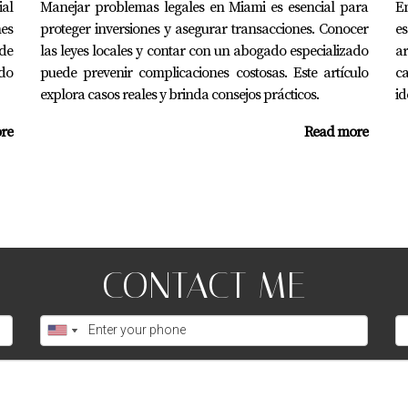
ial
Manejar problemas legales en Miami es esencial para
E
nes
proteger inversiones y asegurar transacciones. Conocer
es
 proceso. Contáctame si necesitas más información.
nde
las leyes locales y contar con un abogado especializado
ar
do
puede prevenir complicaciones costosas. Este artículo
ca
explora casos reales y brinda consejos prácticos.
id
s casos donde la validación adecuada del título hizo toda la 
s en contactarme al 17864435501. Estoy aquí para ayudarte a h
re
Read more
CONTACT ME