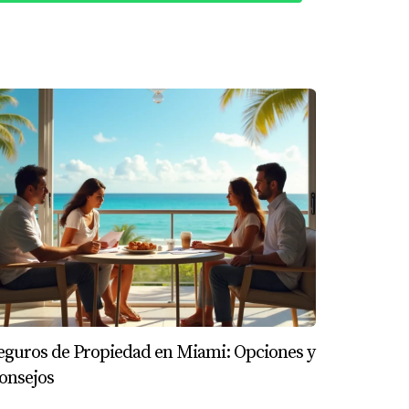
tar unos pocos dólares, mientras que
 relacionado con gravámenes o juicios.
e.
 oficina físicamente.
oceder.
eguros de Propiedad en Miami: Opciones y
onsejos