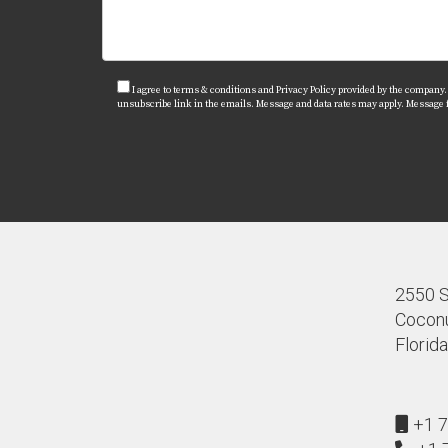
I agree to terms & conditions and Privacy Policy provided by the company. I 
unsubscribe link in the emails. Message and data rates may apply. Message
2550 S.
Coconu
Florid
+1 7