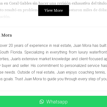
 en Coral Gables sin hacer una revisión exhaustiva del títul
o resultó en problemas legales que le costaron miles de dólare
View More
ación.
r un abogado
n Mora
 abogado especializado antes de comprar su apartamento en Br
ítulo. Gracias a esto, pudo negociar con el vendedor antes de
over 20 years of experience in real estate, Juan Mora has built 
South Florida. Specializing in everything from luxury waterfro
 servicio de títulos
erties, Juan’s extensive market knowledge and client-focused a
utilizó los servicios de una compañía de títulos. La empresa 
y buyer and seller. His commitment to personalized service has
lemas futuros. Hasta ahora, Carlos no ha tenido inconveniente
se needs. Outside of real estate, Juan enjoys coaching tennis,
ss goals. Trust Juan Mora to guide you through every step of your
 sobre cómo revisar un título, no dudes en contactarme.
Whatsapp
 propiedad?