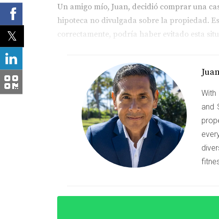
Un amigo mío, Juan, decidió comprar una casa
hipoteca no divulgada sobre la propiedad. Est
correctamente, podría haber evitado esta situ
Estudio de caso 2: Éxito al contrata
Jua
María, otra conocida, decidió contratar a un
documentos y encontró irregularidades en el t
With 
and 
Estudio de caso 3: La importancia del
prop
Carlos compró una casa nueva en Homestead y 
ever
le proporcionó un seguro contra posibles prob
diver
fitne
Si tienes preguntas o necesitas ayuda
Preguntas frecuentes
¿Cuánto cuesta validar un título de