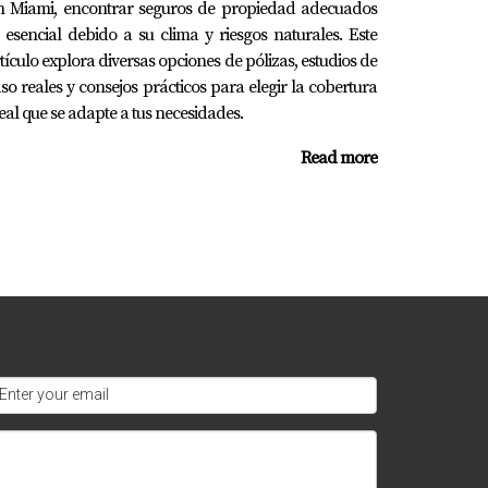
n Miami, encontrar seguros de propiedad adecuados
 esencial debido a su clima y riesgos naturales. Este
tículo explora diversas opciones de pólizas, estudios de
so reales y consejos prácticos para elegir la cobertura
eal que se adapte a tus necesidades.
diferencia. Si necesitas más asesoría sobre
acer la mejor elección posible en tu inversión
Read more