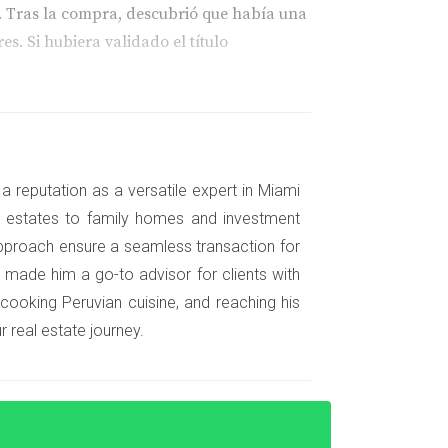
o. Tras la compra, descubrió que había una
s. Si hubiera validado el título
ickell. El abogado revisó todos los
 cerrar el trato, ahorrándole tiempo y dinero.
a reputation as a versatile expert in Miami
nt estates to family homes and investment
pproach ensure a seamless transaction for
revisó meticulosamente todos los registros y
 made him a go-to advisor for clients with
s y se siente seguro sobre su inversión.
 cooking Peruvian cuisine, and reaching his
 real estate journey.