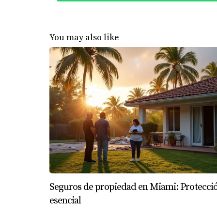
Los costos pueden variar dependiendo del mé
contratar a un abogado puede costar entre $5
You may also like
¿Qué documentos necesito para valid
Normalmente necesitarás la escritura origina
¿Es necesario contratar un servicio 
No es obligatorio, pero se recomienda para e
¿Dónde puedo encontrar información
Puedes acceder al sitio web del Departamento
¿Qué hago si encuentro un problema 
Lo mejor es consultar a un abogado especiali
Seguros de propiedad en Miami: Protecci
esencial
No te arriesgues. Valida siempre el tí