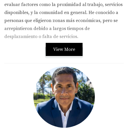
evaluar factores como la proximidad al trabajo, servicios
disponibles, y la comunidad en general. He conocido a
personas que eligieron zonas más económicas, pero se
arrepintieron debido a largos tiempos de
desplazamiento o falta de servicios.
View More
Llama ahora
Caso 1: La familia joven
Tomemos el caso de una familia joven con dos hijos
pequeños. Optaron por mudarse a un barrio alejado del
centro. El costo del alquiler era atractivo, pero pronto se
dieron cuenta de que los colegios cercanos no tenían
buenas calificaciones y las actividades para niños eran
limitadas. Su solución fue mudarse a un área más costosa
pero con mejores escuelas y parques. Aprendieron que