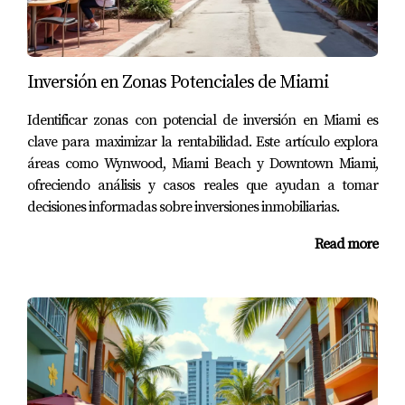
presupuesto?
Sí, zonas como Little Havana o algunos sectores de North
Miami ofrecen opciones más económicas sin sacrificar
Inversión en Zonas Potenciales de Miami
calidad de vida.
Identificar zonas con potencial de inversión en Miami es
No dudes en escribirme si necesitas ayuda
clave para maximizar la rentabilidad. Este artículo explora
para encontrar el lugar ideal para ti en Miami.
áreas como Wynwood, Miami Beach y Downtown Miami,
ofreciendo análisis y casos reales que ayudan a tomar
decisiones informadas sobre inversiones inmobiliarias.
Aprovecha mi experiencia para tomar la
mejor decisión sobre tu vivienda en esta
Read more
hermosa ciudad.
Juan Mora es un experto en bienes raíces en Miami con
años de experiencia ayudando a familias y profesionales
a encontrar su hogar ideal. Si tienes preguntas o
necesitas asesoría personalizada, no dudes en