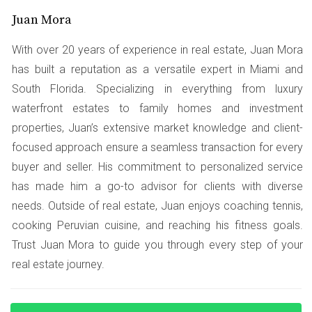
invertir en educación valía la pena.
Juan Mora
Caso 2: El profesional soltero
With over 20 years of experience in real estate, Juan Mora
has built a reputation as a versatile expert in Miami and
Luego está el profesional soltero que trabajaba en el
South Florida. Specializing in everything from luxury
centro de Miami. Alquilar un apartamento cerca de su
waterfront estates to family homes and investment
oficina parecía una buena idea hasta que los altos costos
properties, Juan’s extensive market knowledge and client-
le hicieron cambiar su rutina. Decidió mudarse a un
focused approach ensure a seamless transaction for every
suburbio donde los precios eran más bajos. Sin embargo,
buyer and seller. His commitment to personalized service
eso significó enfrentar largas horas de tráfico diario. Al
has made him a go-to advisor for clients with diverse
final, regresó al centro, valorando su tiempo sobre el
needs. Outside of real estate, Juan enjoys coaching tennis,
dinero ahorrado.
cooking Peruvian cuisine, and reaching his fitness goals.
Caso 3: La pareja de jubilados
Trust Juan Mora to guide you through every step of your
real estate journey.
Por último, tenemos a una pareja de jubilados que
buscaba tranquilidad y cercanía a la playa. Optaron por
un complejo residencial más caro frente al mar,