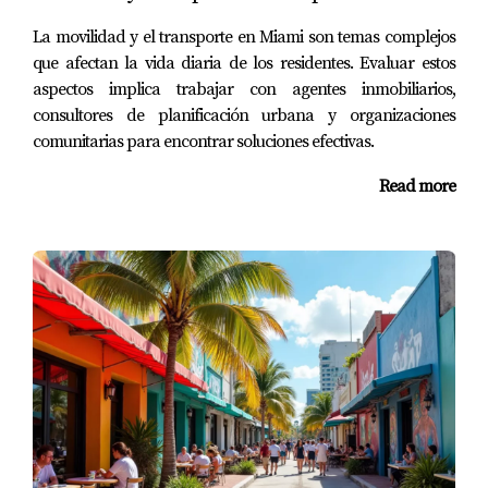
¿Es mejor alquilar o comprar en Miami?
La movilidad y el transporte en Miami son temas complejos
que afectan la vida diaria de los residentes. Evaluar estos
Depende de tus circunstancias financieras y planes a
aspectos implica trabajar con agentes inmobiliarios,
largo plazo. Alquilar puede ofrecer flexibilidad mientras
consultores de planificación urbana y organizaciones
que comprar es una inversión a futuro.
comunitarias para encontrar soluciones efectivas.
¿Cómo afectan los precios de alquiler mi
Read more
decisión?
Los precios pueden variar drásticamente entre diferentes
barrios. Es importante investigar bien antes de decidir.
¿Qué factores considerar al mudarse a un
nuevo barrio?
Proximidad al trabajo, calidad de escuelas, acceso a
servicios y seguridad son fundamentales.
¿Hay áreas donde se pueda vivir bien con bajo