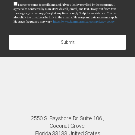
I agree to terms & conditions and Privacy Policy provided by the company. I
agree to be contacted by Juan Mora via call, email, and text. To opt out from text
messages, you can reply 'stop' at any time or reply 'help' for assistance. You can
also click the unsubscribe link in the emails. Message and data rates may apply.
Message frequency may vary.
https://www.juanmoramba.com/privacy-policy
Submit
2550 S. Bayshore Dr. Suite 106 ,
Coconut Grove,
Florida 33133 United States