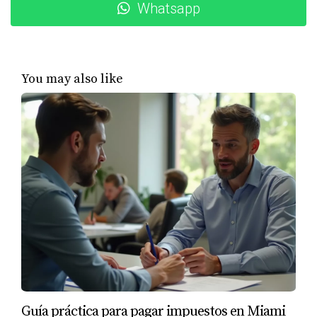
Whatsapp
Contactó a su agente inmobiliario para obtener
asesoría inmediata.
Solicitó una investigación del título realizada por
un abogado.
Negoció con el vendedor para resolver el problema
You may also like
sin ir a juicio.
Siempre verifica el título de la propiedad
antes de comprar. No te arriesgues a perder
tu inversión.
Estudio de Caso 3: Negociaciones
Fracasadas
Ana estaba comprando una casa y, tras hacer una oferta,
encontró que el vendedor no quería negociar
condiciones razonables. Se sintió frustrada y casi se
retiró del trato.
Guía práctica para pagar impuestos en Miami