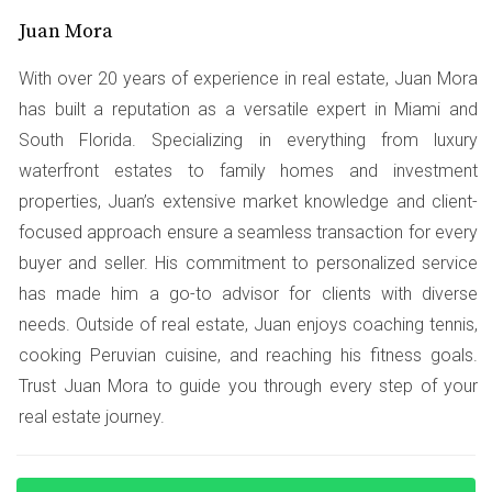
Consultar a un abogado especializado antes de
Juan Mora
firmar.
With over 20 years of experience in real estate, Juan Mora
No subestimes el valor de la asesoría legal.
has built a reputation as a versatile expert in Miami and
Puede ahorrarte muchos problemas en el
South Florida. Specializing in everything from luxury
futuro.
waterfront estates to family homes and investment
Estudio de Caso 2: Problemas con el
properties, Juan’s extensive market knowledge and client-
Título
focused approach ensure a seamless transaction for every
buyer and seller. His commitment to personalized service
Carlos compró un condominio y, tras varios meses,
has made him a go-to advisor for clients with diverse
recibió una notificación sobre un gravamen no
needs. Outside of real estate, Juan enjoys coaching tennis,
mencionado por el vendedor. Esto amenazaba su
cooking Peruvian cuisine, and reaching his fitness goals.
propiedad y su inversión.
Trust Juan Mora to guide you through every step of your
Estrategias para Manejar el Problema
real estate journey.
Carlos tuvo que actuar rápidamente: