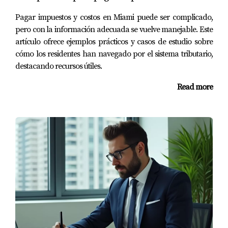
La Clave para la Negociación Exitosa
Pagar impuestos y costos en Miami puede ser complicado,
Ana decidió trabajar con un agente experto en
pero con la información adecuada se vuelve manejable. Este
negociaciones:
artículo ofrece ejemplos prácticos y casos de estudio sobre
cómo los residentes han navegado por el sistema tributario,
Se preparó con datos del mercado para
destacando recursos útiles.
argumentar su oferta.
Mantuvo una comunicación abierta con el
Read more
vendedor.
No dejó que las emociones interfirieran en la
negociación.
Recuerda, una buena preparación es
fundamental. Infórmate y actúa con
confianza al negociar.
Preguntas Frecuentes
¿Qué debo hacer si tengo un problema legal