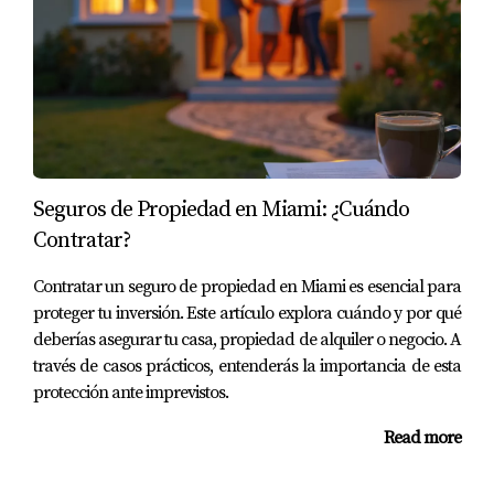
¿Cuánto tiempo puede llevar resolver una
disputa legal?
No hay un plazo fijo. Depende del caso específico y de
las partes involucradas. Algunas disputas se resuelven
rápidamente, mientras que otras pueden prolongarse
durante meses o incluso años.
Seguros de Propiedad en Miami: ¿Cuándo
¿Es necesario contratar a un abogado para
cada compra inmobiliaria?
Contratar?
No es obligatorio, pero es altamente recomendable. Un
Contratar un seguro de propiedad en Miami es esencial para
abogado puede ayudarte a evitar problemas futuros y
proteger tu inversión. Este artículo explora cuándo y por qué
asegurarse de que todo esté en orden desde el principio.
deberías asegurar tu casa, propiedad de alquiler o negocio. A
través de casos prácticos, entenderás la importancia de esta
Juan Mora es un experto en resolución de conflictos
protección ante imprevistos.
legales relacionados con bienes raíces. Si tienes dudas o
Read more
necesitas asistencia, no dudes en contactarme al
(786)
443-5501
. Estoy aquí para ayudarte a navegar por este