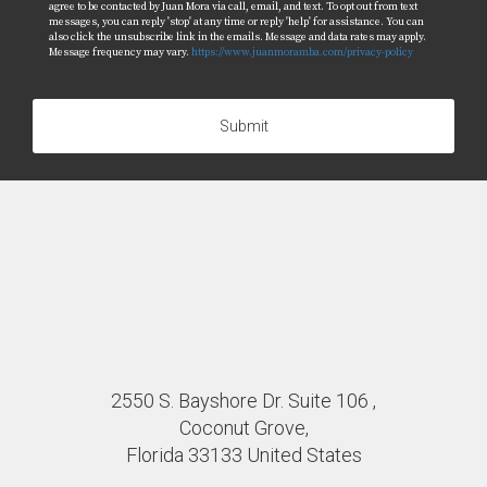
agree to be contacted by Juan Mora via call, email, and text. To opt out from text
messages, you can reply 'stop' at any time or reply 'help' for assistance. You can
also click the unsubscribe link in the emails. Message and data rates may apply.
Message frequency may vary.
https://www.juanmoramba.com/privacy-policy
Submit
2550 S. Bayshore Dr. Suite 106 ,
Coconut Grove,
Florida 33133 United States