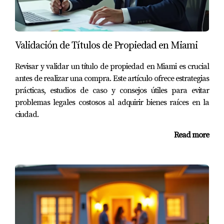
después de comprar una propiedad?
Ponte en contacto con un abogado especializado en
bienes raíces lo antes posible. Ellos pueden ofrecerte
Validación de Títulos de Propiedad en Miami
asesoramiento específico según tu situación.
Revisar y validar un título de propiedad en Miami es crucial
¿Cómo puedo prevenir problemas legales al
antes de realizar una compra. Este artículo ofrece estrategias
comprar un inmueble?
prácticas, estudios de caso y consejos útiles para evitar
Asegúrate de realizar una inspección completa y revisar
problemas legales costosos al adquirir bienes raíces en la
todos los documentos cuidadosamente. Es recomendable
ciudad.
tener un abogado que te asesore durante todo el proceso.
Read more
¿Qué pasos seguir si me enfrento a una
disputa con un vendedor?
Intenta mediar primero. Si eso no funciona, considera la
posibilidad de negociar directamente o buscar asistencia
legal si es necesario.