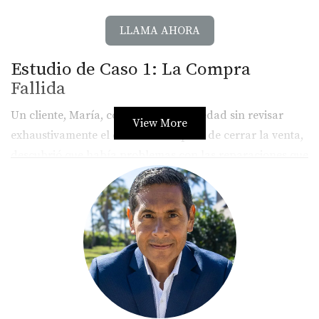
LLAMA AHORA
Estudio de Caso 1: La Compra
Fallida
Un cliente, María, compró una propiedad sin revisar
View More
exhaustivamente el contrato. Después de cerrar la venta,
descubrió que había problemas con las reparaciones que
el vendedor prometió realizar. La situación se complicó
cuando intentó reclamar.
Lecciones Aprendidas
La experiencia de María destaca la importancia de:
Leer todos los documentos detenidamente.
Hacer preguntas específicas sobre lo que se incluye
en la compra.