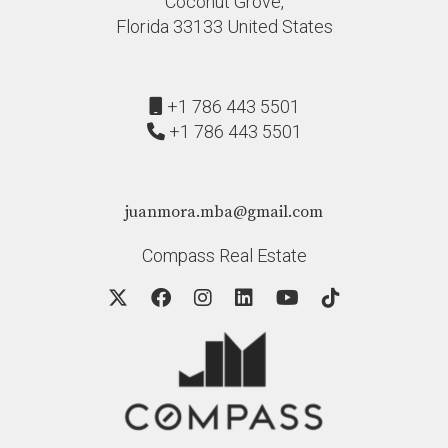
Coconut Grove,
Florida 33133 United States
"El primer paso hacia tu sueño inmobiliario
comienza aquí." - Juan Mora
+1 786 443 5501
No esperes más para hacer realidad tu sueño de ser
+1 786 443 5501
propietario en Miami. Contacta hoy mismo a Juan Mora y
descubre cómo podemos ayudarte a navegar por los
requisitos para préstamos hipotecarios en Miami Florida.
juanmora.mba@gmail.com
¡Tu nueva vida te está esperando!
Compass Real Estate
No dudes en ponerte en contacto con nosotros si tienes
preguntas o necesitas asesoramiento personalizado
sobre tu situación financiera específica. Estamos aquí
para ayudarte a dar esos importantes pasos hacia tu
futuro hogar.