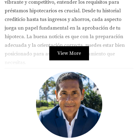
vibrante y competitivo, entender los requisitos para
préstamos hipotecarios es crucial. Desde tu historial
crediticio hasta tus ingresos y ahorros, cada aspecto
juega un papel fundamental en la aprobación de tu
hipoteca. La buena noticia es que con la preparación
adecuada y la orientación correcta, puedes estar bien
View More
posicionado para asegurar el financiamiento que
necesitas.
Requisitos para préstamos
hipotecarios
Los requisitos para obtener un préstamo hipotecario en
Miami pueden variar según el prestamista y el tipo de
préstamo que estés solicitando. Sin embargo, hay
algunos elementos clave que son comúnmente
requeridos: