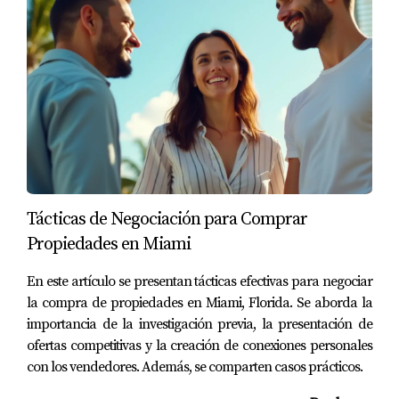
comprar una propiedad multifamiliar. Gracias a su
estrategia bien planificada, Roberto ahora tiene una
fuente adicional de ingresos mediante alquileres.
Conclusión
Navegar por el proceso de obtención de un préstamo
hipotecario puede ser desafiante, pero no tiene por qué
serlo si cuentas con la información correcta y el apoyo
adecuado. Cada caso es único y lo importante es
Tácticas de Negociación para Comprar
encontrar la opción que mejor se adapte a tus
Propiedades en Miami
necesidades financieras. Ya sea que estés comprando tu
primera casa o buscando invertir en propiedades,
En este artículo se presentan tácticas efectivas para negociar
la compra de propiedades en Miami, Florida. Se aborda la
recuerda que contar con un experto como Juan Mora
importancia de la investigación previa, la presentación de
puede marcar la diferencia en tu experiencia. No dudes
ofertas competitivas y la creación de conexiones personales
en dar el primer paso hacia tu sueño inmobiliario hoy
con los vendedores. Además, se comparten casos prácticos.
mismo.