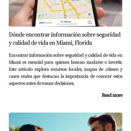
era hora de mudarse a una casa más grande. Sin
embargo, enfrentaron desafíos debido a su relación
deuda-ingreso. Juan Mora trabajó con ellos para mejorar
su situación financiera antes de solicitar un préstamo
Dónde encontrar información sobre seguridad
convencional. Después de reducir algunas deudas
y calidad de vida en Miami, Florida
innecesarias y aumentar sus ahorros, pudieron calificar
para una hipoteca que les permitió comprar la casa
Encontrar información sobre seguridad y calidad de vida en
perfecta para su familia.
Miami es esencial para quienes buscan mudarse o invertir.
Este artículo explora recursos locales, mapas de crimen y
Caso 3: Roberto invierte en propiedades
casos reales que destacan la importancia de conocer estos
Roberto siempre había querido invertir en bienes raíces.
aspectos antes de tomar decisiones.
Después de investigar los requisitos para préstamos
Read more
hipotecarios en Miami, decidió adquirir su primera
propiedad como inversión. Con un buen puntaje
crediticio y ahorros sustanciales, Juan Mora le ayudó a
obtener un préstamo convencional que le permitió