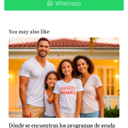
Whatsapp
Opciones de préstamos disponibles
En Miami, hay varias opciones de préstamos hipotecarios
disponibles que pueden adaptarse a diferentes
You may also like
necesidades financieras. Algunas opciones populares
incluyen:
Préstamos convencionales:
Estos son préstamos no
asegurados por el gobierno y generalmente
requieren un puntaje crediticio más alto.
Préstamos FHA:
Asegurados por la Administración
Federal de Vivienda, estos préstamos son ideales
para compradores primerizos ya que permiten
pagos iniciales más bajos.
Préstamos VA:
Disponibles para veteranos y
miembros activos del servicio militar, estos
préstamos ofrecen beneficios como la ausencia de
pago inicial.
Dónde se encuentran los programas de ayuda