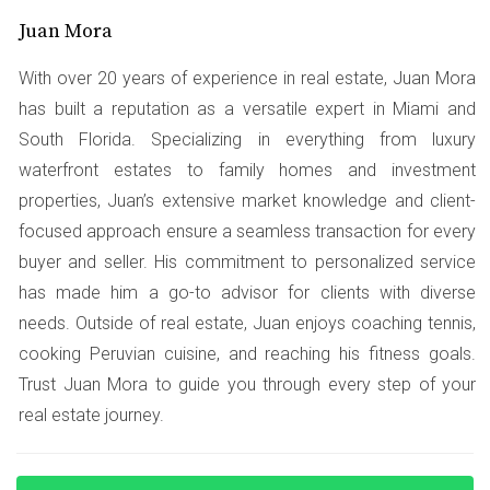
Historial crediticio:
Un buen puntaje crediticio es
Juan Mora
esencial. Generalmente, se recomienda tener un
puntaje de al menos 620 para calificar para la
With over 20 years of experience in real estate, Juan Mora
mayoría de los préstamos convencionales.
has built a reputation as a versatile expert in Miami and
Ingresos estables:
Los prestamistas querrán ver que
South Florida. Specializing in everything from luxury
tienes un ingreso estable y suficiente para cubrir tus
waterfront estates to family homes and investment
pagos mensuales. Esto incluye tu salario y cualquier
ingreso adicional.
properties, Juan’s extensive market knowledge and client-
Ahorros:
Deberás demostrar que tienes ahorros
focused approach ensure a seamless transaction for every
suficientes no solo para el pago inicial, sino
buyer and seller. His commitment to personalized service
también para cubrir costos adicionales como
seguros y tarifas de cierre.
has made him a go-to advisor for clients with diverse
Documentación:
Prepárate para presentar
needs. Outside of real estate, Juan enjoys coaching tennis,
documentos como tu declaración de impuestos,
cooking Peruvian cuisine, and reaching his fitness goals.
recibos de sueldo y estados de cuenta bancarios.
Trust Juan Mora to guide you through every step of your
Relación deuda-ingreso:
Los prestamistas suelen
buscar una relación deuda-ingreso (DTI) inferior al
real estate journey.
43%, lo que significa que tus pagos mensuales no
deben exceder ese porcentaje de tus ingresos
brutos mensuales.