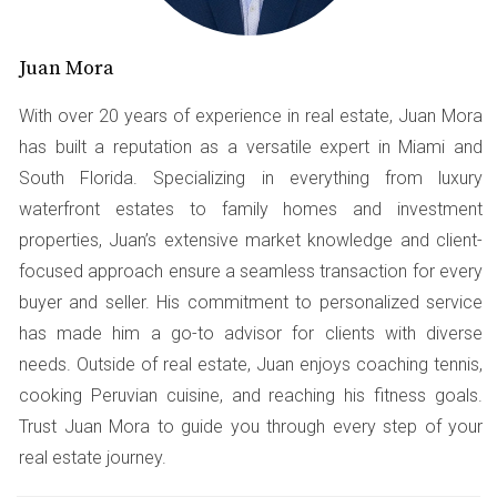
Si estás pagando una tasa alta, considera un
análisis de tu hipoteca.
Juan Mora
Caso 2: Cambio en la Situación Financiera
With over 20 years of experience in real estate, Juan Mora
has built a reputation as a versatile expert in Miami and
Carmen perdió su empleo durante la pandemia, lo que
South Florida. Specializing in everything from luxury
afectó su capacidad de pago. Decidió refinanciar para
waterfront estates to family homes and investment
reducir su pago mensual y extender el plazo del
properties, Juan’s extensive market knowledge and client-
préstamo. Esto le permitió mantener su casa sin
focused approach ensure a seamless transaction for every
dificultades financieras. Aunque el total pagado a largo
buyer and seller. His commitment to personalized service
plazo aumentó, logró estabilidad en su situación actual.
has made him a go-to advisor for clients with diverse
needs. Outside of real estate, Juan enjoys coaching tennis,
No te sientas mal si necesitas ajustar tu
hipoteca a tus circunstancias. Es una decisión
cooking Peruvian cuisine, and reaching his fitness goals.
sensata.
Trust Juan Mora to guide you through every step of your
real estate journey.
Caso 3: Consolidación de Deudas