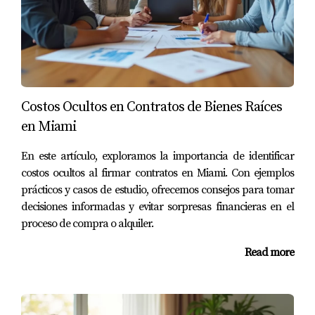
¿Cuándo es el mejor momento para
refinanciar?
Generalmente, cuando las tasas bajan significativamente
o cuando cambia tu situación financiera personal.
En resumen, yo soy Juan Mora y tengo experiencia en
Costos Ocultos en Contratos de Bienes Raíces
temas financieros relacionados con el mercado
en Miami
inmobiliario en Miami. Si estás considerando el
En este artículo, exploramos la importancia de identificar
refinanciamiento o tienes dudas sobre tus opciones, no
costos ocultos al firmar contratos en Miami. Con ejemplos
dudes en contactarme al
(786) 443-5501
. Estoy aquí para
prácticos y casos de estudio, ofrecemos consejos para tomar
ayudarte a tomar decisiones informadas que se ajusten a
decisiones informadas y evitar sorpresas financieras en el
tus necesidades.
proceso de compra o alquiler.
Read more
LLÁMAME PARA MÁS DETALLES