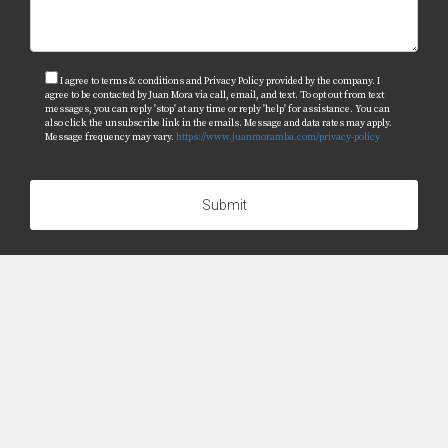
I agree to terms & conditions and Privacy Policy provided by the company. I
agree to be contacted by Juan Mora via call, email, and text. To opt out from text
messages, you can reply 'stop' at any time or reply 'help' for assistance. You can
also click the unsubscribe link in the emails. Message and data rates may apply.
Message frequency may vary.
https://www.juanmoramba.com/privacy-policy
Submit