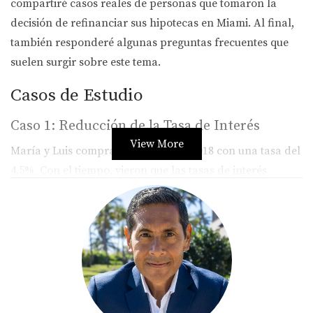
compartiré casos reales de personas que tomaron la
decisión de refinanciar sus hipotecas en Miami. Al final,
también responderé algunas preguntas frecuentes que
suelen surgir sobre este tema.
Casos de Estudio
Caso 1: Reducción de la Tasa de Interés
View More
María y Luis compraron su casa en 2018 con una tasa del
4.5%. Con el tiempo, vieron que las tasas de interés
bajaron al 3.0%. Decidieron investigar el
refinanciamiento y consultaron con un asesor financiero.
Después de analizar los costos y beneficios, optaron por
refinanciar su hipoteca. Ahorra aproximadamente $200
al mes, lo cual les permitió destinar más dinero a sus
ahorros.