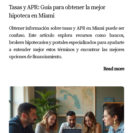
estos gastos.
Tasas y APR: Guía para obtener la mejor
¿Cuánto tiempo lleva el proceso?
hipoteca en Miami
Generalmente toma entre 30 a 45 días desde la
Obtener información sobre tasas y APR en Miami puede ser
aplicación hasta el cierre del nuevo préstamo.
confuso. Este artículo explora recursos como bancos,
brokers hipotecarios y portales especializados para ayudarte
¿Puedo refinanciar si tengo mal crédito?
a entender mejor estos términos y encontrar las mejores
opciones de financiamiento.
Es posible, pero las tasas pueden ser menos favorables.
Considera trabajar en mejorar tu puntaje antes de
Read more
solicitar un refinanciamiento.
¿Es mejor hacer un refinanciamiento
convencional o FHA?
Depende de tu situación financiera. Los préstamos FHA
pueden ser más accesibles pero requieren seguro
hipotecario adicional.