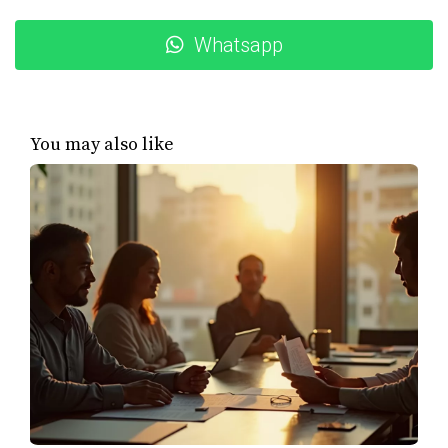
Juan tenía varias deudas con altas tasas de interés.
Whatsapp
Refinanció su hipoteca para consolidar esas deudas a
una tasa más baja. Esto le facilitó un solo pago mensual
más manejable. A pesar de que su deuda total aumentó
ligeramente, la carga mensual se volvió mucho más
You may also like
ligera.
A veces, combinar deudas bajo una sola tasa
puede aliviar mucho estrés financiero.
Preguntas Frecuentes
¿Qué gastos están asociados con el
refinanciamiento?
Los costos pueden incluir tarifas de originación, tasación
y cierre. Es importante calcular si los ahorros superan