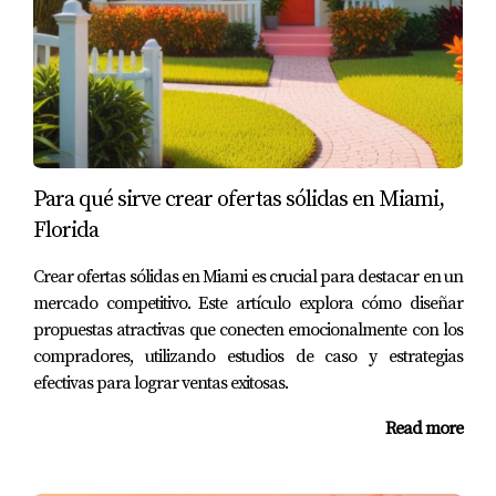
confianza del vendedor.
Conclusión
En resumen, hacer una oferta sólida y ganadora en
Miami requiere más que solo un buen precio; implica
comprender las necesidades emocionales del vendedor y
Para qué sirve crear ofertas sólidas en Miami,
presentar tu propuesta de manera estratégica. Al
Florida
incorporar elementos como cartas personalizadas,
condiciones favorables y financiamiento preaprobado,
Crear ofertas sólidas en Miami es crucial para destacar en un
puedes aumentar significativamente tus posibilidades de
mercado competitivo. Este artículo explora cómo diseñar
éxito. Recuerda siempre que cada propiedad tiene su
propuestas atractivas que conecten emocionalmente con los
propia historia; al conectar emocionalmente con el
compradores, utilizando estudios de caso y estrategias
efectivas para lograr ventas exitosas.
vendedor, puedes convertirte no solo en un comprador
más atractivo sino también en alguien digno de
Read more
confianza. Si estás listo para dar el siguiente paso en tu
búsqueda inmobiliaria o si necesitas ayuda para