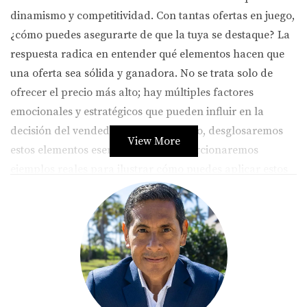
dinamismo y competitividad. Con tantas ofertas en juego,
¿cómo puedes asegurarte de que la tuya se destaque? La
respuesta radica en entender qué elementos hacen que
una oferta sea sólida y ganadora. No se trata solo de
ofrecer el precio más alto; hay múltiples factores
emocionales y estratégicos que pueden influir en la
decisión del vendedor. En este artículo, desglosaremos
View More
estos elementos esenciales y te proporcionaremos
ejemplos reales para ilustrar cómo puedes aplicar estos
principios en tu búsqueda de la casa perfecta.
Elementos Clave de una Oferta
Sólida
Para que tu oferta sea considerada seriamente, es crucial
incluir ciertos elementos que no solo muestren tu interés
genuino, sino que también resalten tu compromiso como