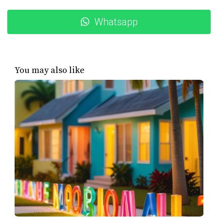
Casos de Estudio
Whatsapp
Caso 1: La Oferta Perfecta
Imagina a Laura, una joven profesional que encontró su
hogar ideal en Coral Gables. Al presentar su oferta,
You may also like
incluyó un precio competitivo junto con una carta
personalizada que relataba su historia: cómo había
crecido en Miami y cómo deseaba establecerse allí. Esta
conexión personal resonó con el vendedor, quien
también tenía un vínculo emocional con la propiedad.
Como resultado, Laura no solo ganó la casa, sino
también la admiración del vendedor por su enfoque
genuino.
Caso 2: Conexión Emocional
Carlos y Ana estaban buscando su primera casa juntos