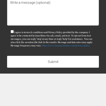
condiciones poco realistas que puedan alejar al
vendedor. También es importante no ignorar las
necesidades emocionales del vendedor durante el
proceso.
I agree to terms & conditions and Privacy Policy provided by the company. I
agree to be contacted by Juan Mora via call, email, and text. To opt out from text
messages, you can reply 'stop' at any time or reply 'help' for assistance. You can
also click the unsubscribe link in the emails. Message and data rates may apply.
Message frequency may vary.
https://www.juanmoramba.com/privacy-policy
Submit