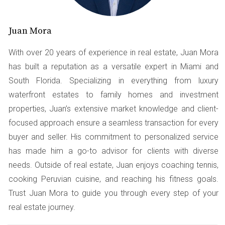
comprador. Aquí te presentamos algunos de los más
importantes:
Juan Mora
Precio Competitivo:
Aunque no siempre es el único
With over 20 years of experience in real estate, Juan Mora
factor decisivo, ofrecer un precio justo y competitivo
has built a reputation as a versatile expert in Miami and
es esencial.
South Florida. Specializing in everything from luxury
Condiciones Favorables:
Incluir condiciones como
una fecha flexible de cierre o la posibilidad de
waterfront estates to family homes and investment
alquilar la propiedad durante un tiempo puede
properties, Juan’s extensive market knowledge and client-
hacer tu oferta más atractiva.
focused approach ensure a seamless transaction for every
Financiamiento Preaprobado:
Tener una carta de
preaprobación hipotecaria demuestra seriedad y
buyer and seller. His commitment to personalized service
capacidad financiera.
has made him a go-to advisor for clients with diverse
Carta Personalizada:
Una carta dirigida al
needs. Outside of real estate, Juan enjoys coaching tennis,
vendedor puede crear una conexión emocional,
cooking Peruvian cuisine, and reaching his fitness goals.
mostrando por qué deseas esa casa en particular.
Inspecciones Rápidas:
Ofrecer realizar
Trust Juan Mora to guide you through every step of your
inspecciones rápidamente puede dar tranquilidad
real estate journey.
al vendedor sobre tu seriedad.