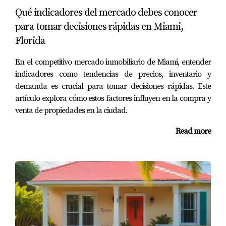
en Miami Beach. Después de varias visitas sin éxito,
Qué indicadores del mercado debes conocer
decidieron escribir una carta a los propietarios
para tomar decisiones rápidas en Miami,
explicando por qué les encantaba esa casa en particular:
Florida
desde la vista del atardecer hasta el jardín donde
En el competitivo mercado inmobiliario de Miami, entender
esperaban criar a sus hijos. Esta carta tocó el corazón
indicadores como tendencias de precios, inventario y
del vendedor, quien decidió aceptar su oferta a pesar de
demanda es crucial para tomar decisiones rápidas. Este
recibir propuestas más altas.
artículo explora cómo estos factores influyen en la compra y
venta de propiedades en la ciudad.
Caso 3: Flexibilidad y Compromiso
Read more
Finalmente, tenemos a Miguel, un inversionista que
quería adquirir una propiedad multifamiliar en
Wynwood. Su oferta incluía no solo un precio atractivo,
sino también condiciones flexibles para el cierre.
Además, se comprometió a mantener a los inquilinos
actuales durante seis meses mientras renovaba las
unidades. Esta flexibilidad fue clave para ganar la