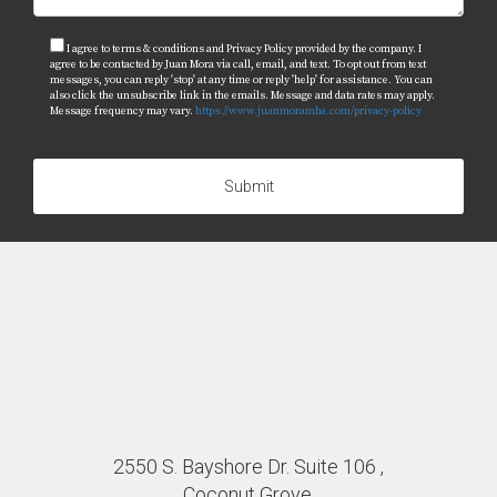
I agree to terms & conditions and Privacy Policy provided by the company. I
agree to be contacted by Juan Mora via call, email, and text. To opt out from text
messages, you can reply 'stop' at any time or reply 'help' for assistance. You can
also click the unsubscribe link in the emails. Message and data rates may apply.
Message frequency may vary.
https://www.juanmoramba.com/privacy-policy
Submit
2550 S. Bayshore Dr. Suite 106 ,
Coconut Grove,