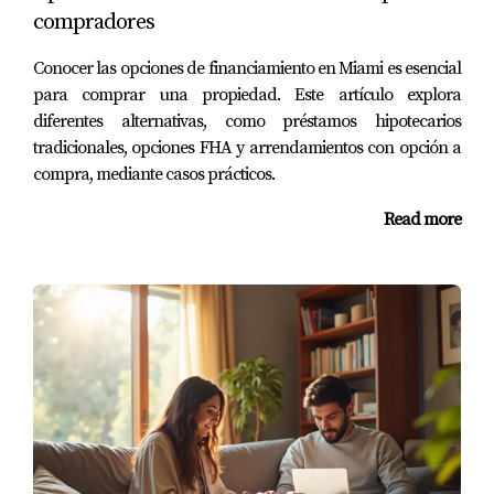
compradores
No subestimes el poder de un buen préstamo.
Investiga todas tus opciones antes de
Conocer las opciones de financiamiento en Miami es esencial
decidirte.
para comprar una propiedad. Este artículo explora
diferentes alternativas, como préstamos hipotecarios
Preguntas frecuentes
tradicionales, opciones FHA y arrendamientos con opción a
compra, mediante casos prácticos.
¿Cuál es el primer paso para acceder a estos
programas?
Read more
El primer paso es investigar los programas disponibles y
verificar si cumples con los requisitos necesarios.
¿Los programas tienen fechas límites?
Sí, muchos programas tienen plazos específicos o fondos
limitados, así que es importante actuar rápidamente.
¿Puedo aplicar a más de un programa?