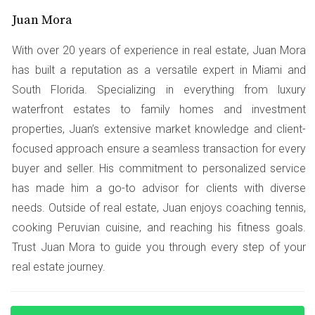
Juan Mora
Estudio de caso 1
With over 20 years of experience in real estate, Juan Mora
Sara es una joven profesional que siempre soñó con
has built a reputation as a versatile expert in Miami and
tener su propio hogar en Miami. Gracias a un programa
South Florida. Specializing in everything from luxury
local que ofrece asistencia para el pago inicial, pudo
waterfront estates to family homes and investment
obtener una subvención de $15,000. Esto le permitió
properties, Juan’s extensive market knowledge and client-
cubrir parte del costo inicial y comprar un apartamento
focused approach ensure a seamless transaction for every
en Coral Gables.
buyer and seller. His commitment to personalized service
has made him a go-to advisor for clients with diverse
A veces, solo necesitas un pequeño empujón
needs. Outside of real estate, Juan enjoys coaching tennis,
financiero para alcanzar tus sueños. ¡No
cooking Peruvian cuisine, and reaching his fitness goals.
dudes en investigar!
Trust Juan Mora to guide you through every step of your
Estudio de caso 2
real estate journey.
Javier y María son una pareja que buscaba su primer
hogar. Al informarse sobre los créditos fiscales,