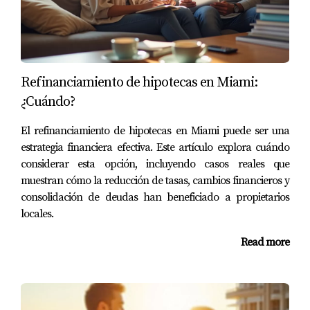
En muchos casos sí puedes aplicar a varios programas
simultáneamente, siempre y cuando cumplas con los
criterios requeridos.
¿Es necesario tener un buen crédito?
Refinanciamiento de hipotecas en Miami:
No siempre es necesario tener un excelente crédito.
¿Cuándo?
Algunos programas están diseñados específicamente
El refinanciamiento de hipotecas en Miami puede ser una
para ayudar a quienes tienen puntuaciones más bajas.
estrategia financiera efectiva. Este artículo explora cuándo
considerar esta opción, incluyendo casos reales que
¿Dónde puedo encontrar más información?
muestran cómo la reducción de tasas, cambios financieros y
Puedes consultar sitios web gubernamentales o contactar
consolidación de deudas han beneficiado a propietarios
a asesores inmobiliarios especializados en la zona.
locales.
Read more
En conclusión, acceder a programas para primer
comprador en Miami puede marcar una gran diferencia
en tu experiencia como comprador. No dudes en ponerte
en contacto conmigo si necesitas orientación