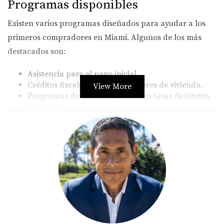
Programas disponibles
Existen varios programas diseñados para ayudar a los
primeros compradores en Miami. Algunos de los más
destacados son:
Asistencia para el pago inicial.
Créditos fiscales para compradores de vivienda.
View More
Programas de financiamiento con tasas de interés
reducidas.
Estos programas varían según la situación financiera del
comprador y pueden cambiar con el tiempo. Por eso, es
crucial mantenerse actualizado sobre las oportunidades
que surgen. A continuación, voy a detallar tres casos
reales que ilustran cómo estos programas han
beneficiado a compradores locales.
LLÁMAME AHORA