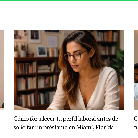
un préstamo para iniciar su negocio. A pesar de tener experien
ferentes oportunidades laborales. Esto generó preocupación e
 plan de negocios sólido y demostró cómo sus experiencias p
ar el financiamiento necesario gracias a su dedicación y prep
torial Laboral
de solicitar un préstamo en Miami, aquí hay algunos consejos pr
 que sea posible.
rato o acuerdo relevante.
ero para optimizar tu perfil crediticio.
 una razón válida.
 de tener registros claros que demuestren tus ingresos.
s
Cómo fortalecer tu perfil laboral antes de
C
ta de empleos; es una representación de tu compromiso y estab
solicitar un préstamo en Miami, Florida
t
r préstamos en Miami, puedes tomar decisiones informadas que