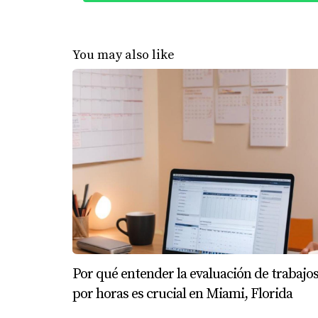
alimentaria, decidió dar el salto y solicitar 
varias veces en los últimos años debido a di
estabilidad. Sin embargo, Carlos preparó un
You may also like
propio restaurante. Finalmente, logró asegur
Consejos para Mejorar Tu His
Si deseas mejorar tu historial laboral antes 
Mantén una estabilidad laboral siempre
Documenta tus ingresos y cualquier cont
Considera trabajar con un asesor financi
Evita cambios frecuentes de trabajo sin
Si eres freelance o autónomo, asegúrate
Conclusión
Por qué entender la evaluación de trabajo
Tu historial laboral es más que solo una lis
por horas es crucial en Miami, Florida
aspecto influye en tu capacidad para obtene