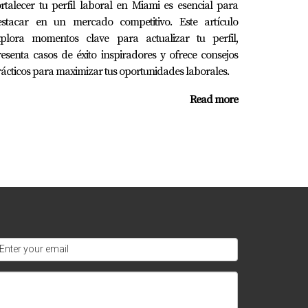
iar un negocio como Carlos, recuerda que
rtalecer tu perfil laboral en Miami es esencial para
rar tu historial laboral o necesitas ayuda con
estacar en un mercado competitivo. Este artículo
xplora momentos clave para actualizar tu perfil,
us sueños financieros!
esenta casos de éxito inspiradores y ofrece consejos
ácticos para maximizar tus oportunidades laborales.
Read more
cidad para pagar cuentas a tiempo.
ividades voluntarias.
cidad para pagar el préstamo.