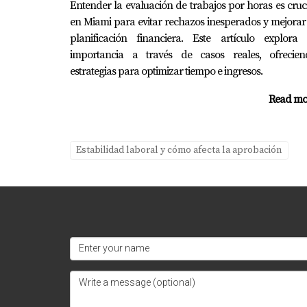
Ya sea que estés buscando comprar una casa 
Entender la evaluación de trabajos por horas es cruc
en Miami para evitar rechazos inesperados y mejorar
cada paso cuenta hacia la construcción de un 
planificación financiera. Este artículo explora 
tu solicitud de préstamo, no dudes en contact
importancia a través de casos reales, ofrecien
Preguntas Frecuentes
estrategias para optimizar tiempo e ingresos.
¿Cómo afecta mi historial laboral a 
Read mo
Tu historial laboral puede influir indirectam
Estabilidad laboral y cómo afecta la aprobación
¿Qué puedo hacer si tengo lagunas en
Considera documentar cualquier actividad rel
¿Los prestamistas consideran mis in
Generalmente consideran ambos; sin embargo,
¿Puedo mejorar mi historial laboral 
Sí, puedes enfocarte en mantener estabilida