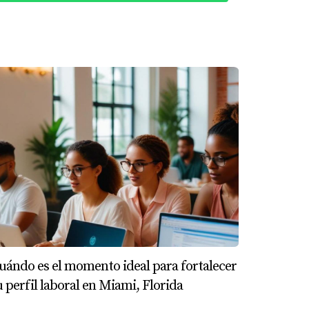
cia en el sector, había cambiado de trabajo
ntre los prestamistas sobre su compromiso y
revias lo habían preparado para manejar su
aración.
ácticos:
uándo es el momento ideal para fortalecer
ilidad financiera. Al comprender cómo este
u perfil laboral en Miami, Florida
 te ayuden a alcanzar tus metas financieras.