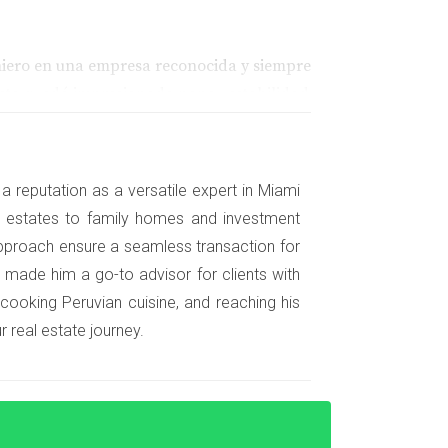
niero en una empresa reconocida y siempre
ista quedó impresionado por su estabilidad
tasa de interés favorable. Esto no solo le
a reputation as a versatile expert in Miami
nt estates to family homes and investment
diseño gráfico, decidió solicitar un préstamo
pproach ensure a seamless transaction for
ial laboral tradicional le jugó en contra. Los
 made him a go-to advisor for clients with
us ingresos variables. Sin embargo, al
 cooking Peruvian cuisine, and reaching his
logró convencer a uno de los prestamistas
 real estate journey.
ios años trabajando en la industria