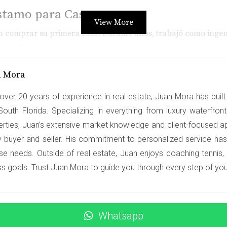
éstamo para Casa
View More
n comprar su primera casa. Durante años, trabajó como inge
 Cuando decidió solicitar un préstamo hipotecario, su prestam
 empresa y su ingreso constante, Juan pudo calificar para una 
n Mora
ue también le ahorró miles de dólares a lo largo del tiempo.
over 20 years of experience in real estate, Juan Mora has built 
réstamo Personal
South Florida. Specializing in everything from luxury waterfro
ferente. Después de varios años trabajando como freelance en 
erties, Juan’s extensive market knowledge and client-focused a
Aunque tenía un buen puntaje de crédito, su falta de un histor
y buyer and seller. His commitment to personalized service has
o total que necesitaba debido a la inestabilidad percibida en s
se needs. Outside of real estate, Juan enjoys coaching tennis,
nstantes y contratos a largo plazo con clientes importantes, 
ss goals. Trust Juan Mora to guide you through every step of your
Préstamo para Negocios
Whatsapp
pio restaurante en Miami. Con una pasión por la cocina y var