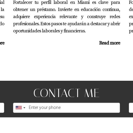
como Juan, financiar un proyecto personal como María o inic
ial
Fortalecer tu perfil laboral en Miami es clave para
Fo
 la
futuro financiero sólido. Si tienes preguntas sobre cómo mejo
obtener un préstamo. Invierte en educación continua,
d
su
adquiere experiencia relevante y construye redes
e
ar a Juan Mora. ¡Él está aquí para ayudarte a hacer realidad t
do
profesionales. Estos pasos te ayudarán a destacar y abrir
pr
oportunidades laborales y financieras.
pr
mi puntaje crediticio?
re
Read more
ente en tu puntaje crediticio al afectar factores como tu capa
 mi historial laboral?
evante durante esos períodos, como trabajos temporales o act
CONTACT ME
gresos actuales o mis ingresos pasados?
 los ingresos actuales tienen mayor peso al evaluar tu capa
antes de solicitar un préstamo?
d laboral y documentar adecuadamente tus ingresos actuales.