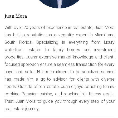
más recursos a tu futuro hogar. Además, tener un plan
financiero claro te permite evitar sorpresas
Juan Mora
desagradables en el camino hacia la compra. Por
ejemplo, si sabes que debes ahorrar una cierta cantidad
With over 20 years of experience in real estate, Juan Mora
cada mes para tu down payment, puedes ajustar otros
has built a reputation as a versatile expert in Miami and
gastos como entretenimiento o compras no esenciales.
South Florida. Specializing in everything from luxury
Esta disciplina financiera no solo te prepara para la
waterfront estates to family homes and investment
compra, sino que también te brinda tranquilidad durante
properties, Juan’s extensive market knowledge and client-
el proceso.
focused approach ensure a seamless transaction for every
buyer and seller. His commitment to personalized service
Caso de Estudio 1: La Familia Pérez
has made him a go-to advisor for clients with diverse
La familia Pérez soñaba con mudarse a Miami desde
needs. Outside of real estate, Juan enjoys coaching tennis,
hacía años. Sin embargo, sus finanzas estaban
cooking Peruvian cuisine, and reaching his fitness goals.
desordenadas y no sabían por dónde empezar.
Trust Juan Mora to guide you through every step of your
Decidieron sentarse juntos y analizar sus gastos
real estate journey.
mensuales. Al revisar su presupuesto, se dieron cuenta de