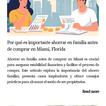
asesor ayudó a Juan a crear un presupuesto realista que
incluía todos sus ingresos y gastos mensuales. Juntos
identificaron varias áreas donde Juan podía reducir
costos sin sacrificar demasiado su calidad de vida. Con
disciplina y enfoque, Juan pudo ahorrar para su down
payment más rápido de lo que había imaginado.
Por qué es importante ahorrar en familia antes
Finalmente, encontró la casa perfecta frente al mar y
de comprar en Miami, Florida
pudo hacer una oferta competitiva gracias a su sólida
preparación financiera.
Ahorrar en familia antes de comprar en Miami es crucial
para asegurar estabilidad financiera y facilitar el proceso de
Conclusión
compra. Este artículo explora la importancia del ahorro
familiar, presenta casos inspiradores y ofrece consejos
Priorizar gastos es una habilidad esencial para cualquier
prácticos para alcanzar el sueño de ser propietarios.
persona que desee comprar una casa en Miami, Florida.
No solo te ayuda a ahorrar dinero para el pago inicial,
Read more
sino que también te prepara emocionalmente para
enfrentar el proceso de compra con confianza. Las