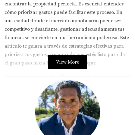
encontrar la propiedad perfecta. Es esencial entender
cómo priorizar gastos puede facilitar este proceso. En
una ciudad donde el mercado inmobiliario puede ser
competitivo y desafiante, gestionar adecuadamente tus
finanzas se convierte en una herramienta poderosa. Este
artículo te guiará a través de estrategias efectivas para
priorizar tus gastos, asegurando que estés listo para dar
View More
el gran paso hacia la compra de tu hogar.
La Importancia de Priorizar Gastos
Priorizar gastos significa identificar cuáles son tus
necesidades financieras más urgentes y cuáles pueden
esperar. Esto no solo te ayuda a ahorrar para el pago
inicial, sino que también mejora tu perfil financiero ante
los prestamistas. Cuando decides qué gastos son
esenciales y cuáles son prescindibles, puedes destinar