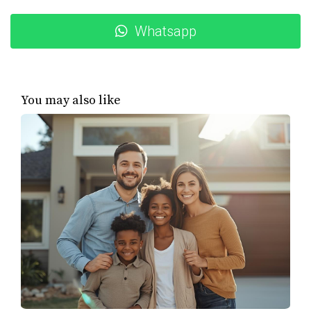
que gastaban mucho en cenas fuera y suscripciones a
servicios que apenas utilizaban. Al priorizar sus gastos,
Whatsapp
decidieron reducir las cenas fuera a una vez al mes y
cancelar algunas suscripciones innecesarias. Con los
ahorros obtenidos, comenzaron a destinar una cantidad
You may also like
fija cada mes para su down payment. En menos de un
año, lograron reunir lo suficiente para comprar su casa
soñada en un vecindario familiar en Miami.
Caso de Estudio 2: Ana y su Nuevo
Comienzo
Ana era una joven profesional que había estado
alquilando un apartamento pequeño en Miami. Siempre
había querido tener su propio lugar, pero sentía que
nunca podría ahorrar lo suficiente. Después de asistir a
un taller sobre gestión financiera, decidió implementar