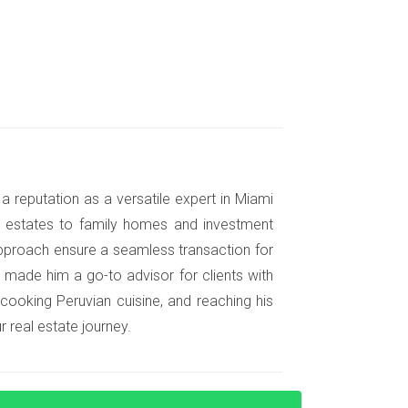
icos. Al principio, se sintieron
iento para compradores primerizos, se
a reputation as a versatile expert in Miami
mación, decidieron aplicar y fueron
nt estates to family homes and investment
fuerzo valió la pena.
pproach ensure a seamless transaction for
 made him a go-to advisor for clients with
 cooking Peruvian cuisine, and reaching his
 real estate journey.