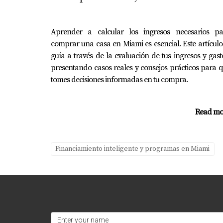
Preguntas Frecuentes
¿Qué tipos de programas de financi
Aprender a calcular los ingresos necesarios pa
comprar una casa en Miami es esencial. Este artículo
Existen varios tipos, incluyendo préstamos FHA
guía a través de la evaluación de tus ingresos y gast
¿Cómo puedo calificar para un prog
presentando casos reales y consejos prácticos para 
tomes decisiones informadas en tu compra.
Las calificaciones varían según el programa; 
¿Es necesario tener un buen crédito
Read mo
No necesariamente; muchos programas están d
¿Cuánto dinero puedo ahorrar utili
Financiamiento inteligente y programas en Miami
El ahorro depende del tipo de programa y tus
¿Dónde puedo obtener más informac
Puedes visitar sitios web gubernamentales o 
Recuerda que cada historia es única y cada c