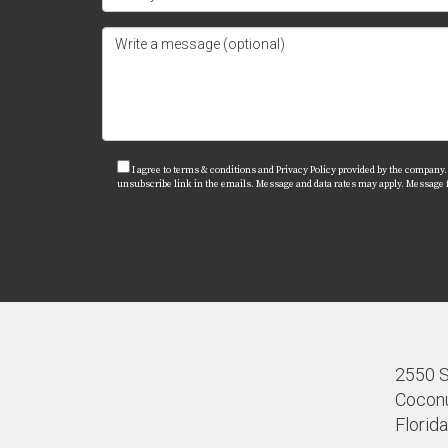
adicionales sobre cómo comenzar este emocio
I agree to terms & conditions and Privacy Policy provided by the company. I 
unsubscribe link in the emails. Message and data rates may apply. Message
2550 S.
Coconu
Florid