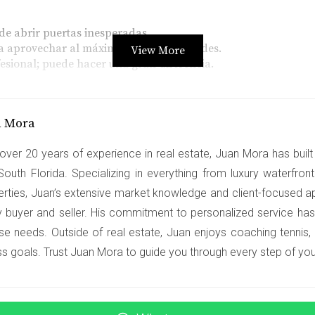
de abrir puertas inesperadas.
ara aprovechar al máximo las oportunidades.
View More
sional; puede hacer una gran diferencia.
ría
dó a Miami con grandes sueños pero limitados recursos económ
n Mora
biliario. Sin embargo, al asistir a un taller sobre financiam
over 20 years of experience in real estate, Juan Mora has built 
 préstamos con condiciones favorables. Con esta nueva infor
South Florida. Specializing in everything from luxury waterfro
 de su acogedora casa cerca del mar y sienten que todo su es
erties, Juan’s extensive market knowledge and client-focused a
y buyer and seller. His commitment to personalized service has
se needs. Outside of real estate, Juan enjoys coaching tennis,
uable.
ss goals. Trust Juan Mora to guide you through every step of your
los nuevos propietarios.
de Ana