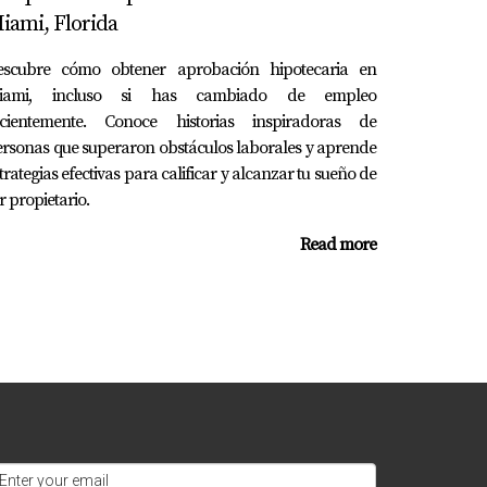
iami, Florida
escubre cómo obtener aprobación hipotecaria en
iami, incluso si has cambiado de empleo
 pago inicial y tasas preferenciales.
ecientemente. Conoce historias inspiradoras de
rsonas que superaron obstáculos laborales y aprende
trategias efectivas para calificar y alcanzar tu sueño de
rediticio y situación laboral.
r propietario.
Read more
iticios.
sistencia.
Mora para obtener detalles específicos.
rar tus opciones o tienes preguntas