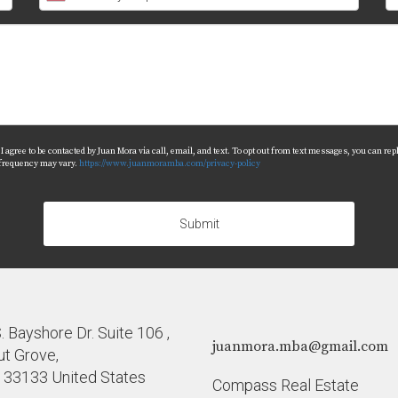
nante viaje hacia tu nuevo hogar en Miami, ¡no dudes en co
agree to be contacted by Juan Mora via call, email, and text. To opt out from text messages, you can reply 
 frequency may vary.
https://www.juanmoramba.com/privacy-policy
Submit
 Bayshore Dr. Suite 106 ,
juanmora.mba@gmail.com
t Grove,
a 33133 United States
Compass Real Estate