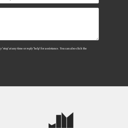
ntactar a Juan Mora hoy mismo!
'stop' at any time or reply 'help' for assistance. You can also click the