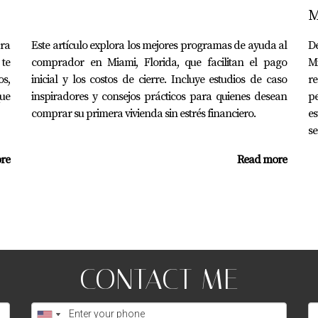
M
amiento existen en Miami?
ra
Este artículo explora los mejores programas de ayuda al
D
 te
comprador en Miami, Florida, que facilitan el pago
M
, programas estatales y locales que ofrecen asistencia para el
os,
inicial y los costos de cierre. Incluye estudios de caso
r
rama de financiamiento?
que
inspiradores y consejos prácticos para quienes desean
pe
comprar su primera vivienda sin estrés financiero.
es
generalmente se consideran factores como ingresos, historial c
se
 para acceder a estos programas?
re
Read more
iseñados para ayudar a personas con diferentes niveles cred
zando un programa de financiamiento?
 circunstancias personales; algunos pueden ofrecer miles en a
ión sobre estos programas?
CONTACT ME
consultar con agentes inmobiliarios especializados como Juan 
amino hacia la propiedad puede ser diferente. Si deseas explo