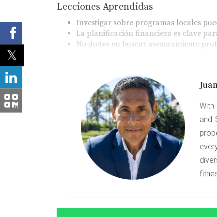
Lecciones Aprendidas
Investigar sobre programas locales pue
La planificación financiera es clave p
No dudes en buscar asesoramiento profe
Caso de Estudio 2: Juan y Ma
Juan y María eran una pareja joven que se mu
Jua
desanimados por los precios del mercado inmo
With 
enteraron de un programa estatal que ofrecía
and 
aprobados rápidamente. Hoy en día, disfrutan
prop
Impacto del Programa
ever
diver
Facilitó el acceso a vivienda asequible.
Proporcionó educación financiera inval
fitne
Fomentó un sentido de comunidad entre 
Caso de Estudio 3: El sueño 