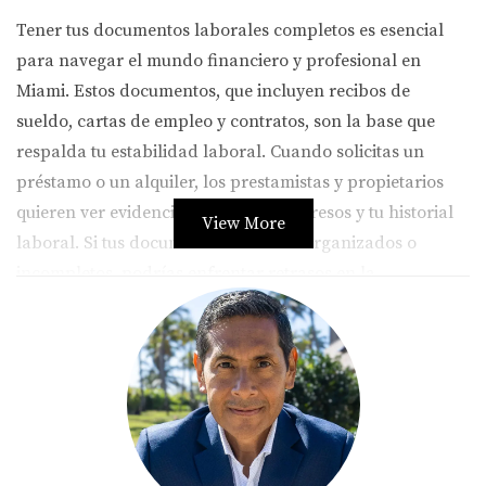
Tener tus documentos laborales completos es esencial
para navegar el mundo financiero y profesional en
Miami. Estos documentos, que incluyen recibos de
sueldo, cartas de empleo y contratos, son la base que
respalda tu estabilidad laboral. Cuando solicitas un
préstamo o un alquiler, los prestamistas y propietarios
quieren ver evidencia clara de tus ingresos y tu historial
View More
laboral. Si tus documentos están desorganizados o
incompletos, podrías enfrentar retrasos en la
aprobación o incluso ser rechazado. Esto puede ser
frustrante y desalentador, especialmente si estás
buscando una nueva casa o un préstamo para un
negocio. Además, contar con tus documentos en orden
no solo mejora tus posibilidades ante prestamistas;
también genera confianza. Los empleadores valoran a