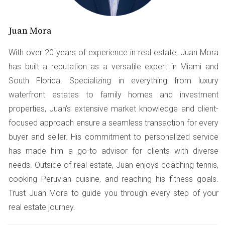
los candidatos que presentan información clara y
precisa sobre su historial laboral. Esto puede marcar la
diferencia entre conseguir ese trabajo soñado o perder
Juan Mora
una oportunidad valiosa. En resumen, tener tus
With over 20 years of experience in real estate, Juan Mora
documentos laborales completos no es solo una cuestión
has built a reputation as a versatile expert in Miami and
administrativa; es una inversión en tu futuro financiero y
South Florida. Specializing in everything from luxury
profesional.
waterfront estates to family homes and investment
Caso de Estudio: La Historia de Ana
properties, Juan’s extensive market knowledge and client-
focused approach ensure a seamless transaction for every
Ana es una joven profesional que se mudó a Miami con
buyer and seller. His commitment to personalized service
grandes sueños. Al principio, su enfoque estaba en
has made him a go-to advisor for clients with diverse
disfrutar la vida en la ciudad; sin embargo, pronto se dio
needs. Outside of real estate, Juan enjoys coaching tennis,
cuenta de que necesitaba un apartamento propio.
cooking Peruvian cuisine, and reaching his fitness goals.
Cuando comenzó a buscar uno, se dio cuenta de que sus
Trust Juan Mora to guide you through every step of your
documentos laborales estaban desorganizados. No tenía
real estate journey.
copias actualizadas de sus recibos de sueldo ni una carta