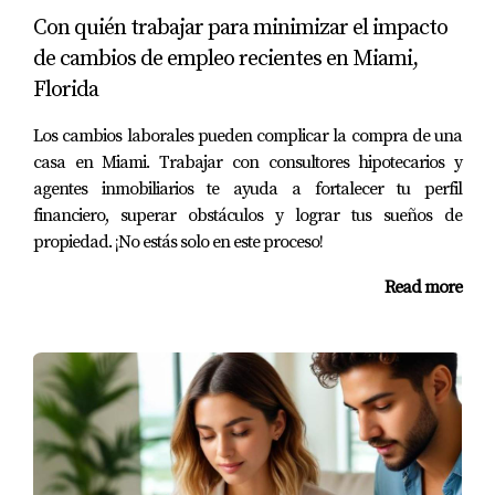
para hacer crecer su empresa, pero cuando se acercó a
Con quién trabajar para minimizar el impacto
los bancos para solicitar préstamos, se encontró con un
de cambios de empleo recientes en Miami,
obstáculo: sus documentos financieros estaban
Florida
incompletos. Aunque tenía una idea brillante y clientes
interesados, los prestamistas requerían ver pruebas
Los cambios laborales pueden complicar la compra de una
claras de sus ingresos y gastos. En lugar de rendirse,
casa en Miami. Trabajar con consultores hipotecarios y
Carlos dedicó tiempo a organizar sus finanzas. Trabajó
agentes inmobiliarios te ayuda a fortalecer tu perfil
financiero, superar obstáculos y lograr tus sueños de
con un contador para asegurarse de que todos sus
propiedad. ¡No estás solo en este proceso!
recibos y declaraciones fiscales estuvieran al día y
correctamente documentados. Una vez que tuvo todo en
Read more
orden, volvió a presentar su solicitud y esta vez fue
aprobado para el préstamo que necesitaba. Esta
experiencia le enseñó la importancia crucial de tener
documentación laboral completa no solo para obtener
financiamiento, sino también para construir credibilidad
como empresario.