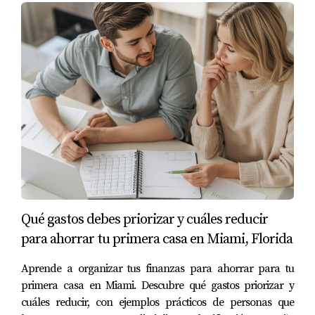
Invierte en ti mismo y transforma tu futuro
financiero con la ayuda adecuada.
Preguntas Frecuentes
¿Cuáles son las mejores formas de generar
ingresos adicionales?
Las mejores formas incluyen alquileres temporales,
freelancing basado en habilidades personales e
inversiones inteligentes.
¿Cómo puedo empezar a alquilar mi
Qué gastos debes priorizar y cuáles reducir
propiedad?
para ahorrar tu primera casa en Miami, Florida
Puedes comenzar registrándote en plataformas como
Aprende a organizar tus finanzas para ahorrar para tu
Airbnb o Vrbo y asegurarte de cumplir con las
primera casa en Miami. Descubre qué gastos priorizar y
regulaciones locales sobre alquileres.
cuáles reducir, con ejemplos prácticos de personas que