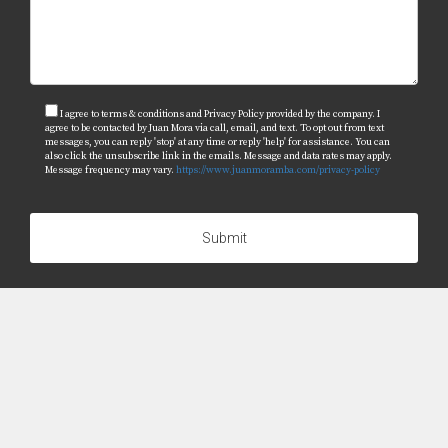
mismo!
I agree to terms & conditions and Privacy Policy provided by the company. I
agree to be contacted by Juan Mora via call, email, and text. To opt out from text
messages, you can reply 'stop' at any time or reply 'help' for assistance. You can
also click the unsubscribe link in the emails. Message and data rates may apply.
Message frequency may vary.
https://www.juanmoramba.com/privacy-policy
Submit