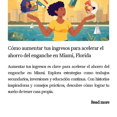
sea alquilando una propiedad, ofreciendo tus
habilidades como freelancer o invirtiendo sabiamente,
hay múltiples formas de aumentar tus finanzas
personales. Cada uno de estos casos muestra que con
determinación y creatividad, puedes alcanzar tus metas
financieras más ambiciosas. Si estás listo para dar el
siguiente paso en tu viaje financiero o necesitas asesoría
Cómo aumentar tus ingresos para acelerar el
personalizada sobre cómo mejorar tu situación antes de
ahorro del enganche en Miami, Florida
comprar en Miami, no dudes en contactar a Juan Mora.
Aumentar tus ingresos es clave para acelerar el ahorro del
Su experiencia te guiará hacia decisiones informadas y
enganche en Miami. Explora estrategias como trabajos
efectivas.
secundarios, inversiones y educación continua. Con historias
inspiradoras y consejos prácticos, descubre cómo lograr tu
¡No esperes más! Comienza hoy mismo a
sueño de tener casa propia.
explorar nuevas formas de generar ingresos
adicionales!
Read more
¿Tienes dudas? ¡Juan Mora está aquí para
ayudarte!