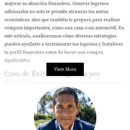
mejorar su situación financiera. Generar ingresos
adicionales no solo te permite alcanzar tus metas
económicas, sino que también te prepara para realizar
compras importantes, como una casa o un automóvil. En
este artículo, analizaremos cómo diversas estrategias
pueden ayudarte a incrementar tus ingresos y fortalecer
tu perfil financiero antes de hacer una compra
significativa.
View More
Caso de Éxito 1: Ingresos por
Alquiler
Una de las formas más efectivas de generar ingresos
adicionales en Miami es a través del alquiler de
propiedades. Imagina a Laura, una joven profesional que
decidió alquilar una habitación en su apartamento. No
solo le ayudó a cubrir sus gastos mensuales, sino que