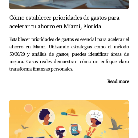
ingresos pasivos. Aunque al principio se sentía
intimidada por el mundo de las inversiones, Ana se
Cómo establecer prioridades de gastos para
educó a través de libros y cursos en línea. Comenzó
acelerar tu ahorro en Miami, Florida
invirtiendo pequeñas cantidades y reinvirtiendo sus
ganancias. Con el tiempo, sus inversiones comenzaron a
Establecer prioridades de gastos es esencial para acelerar el
crecer y a generar dividendos. Ana utilizó estos ingresos
ahorro en Miami. Utilizando estrategias como el método
50/30/20 y análisis de gastos, puedes identificar áreas de
adicionales para aumentar su fondo de emergencia y
mejora. Casos reales demuestran cómo un enfoque claro
mejorar su capacidad para solicitar un préstamo en el
transforma finanzas personales.
futuro. Su historia demuestra que con paciencia y
educación financiera, cualquier persona puede hacer
Read more
que su dinero trabaje para ella.
Conclusión
Generar ingresos adicionales antes de realizar una
compra importante en Miami no es solo una estrategia
inteligente; es un camino hacia la libertad financiera. Ya