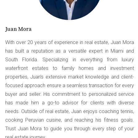
también le permitió ahorrar para un pago inicial en su
futura casa. Laura utilizó plataformas como Airbnb para
listar su habitación y rápidamente encontró inquilinos.
Juan Mora
Con cada reserva, no solo generaba ingresos extras, sino
que también conocía a personas interesantes de todo el
With over 20 years of experience in real estate, Juan Mora
mundo. Este ingreso adicional le dio la confianza
has built a reputation as a versatile expert in Miami and
necesaria para solicitar un préstamo hipotecario con
South Florida. Specializing in everything from luxury
mejores condiciones, lo que facilitó su compra.
waterfront estates to family homes and investment
Caso de Éxito 2: Freelancing
properties, Juan’s extensive market knowledge and client-
Creativo
focused approach ensure a seamless transaction for every
buyer and seller. His commitment to personalized service
Otro ejemplo inspirador es el de Carlos, un diseñador
has made him a go-to advisor for clients with diverse
gráfico que decidió combinar su pasión con la
needs. Outside of real estate, Juan enjoys coaching tennis,
generación de ingresos adicionales. Carlos comenzó a
cooking Peruvian cuisine, and reaching his fitness goals.
ofrecer sus servicios como freelancer en plataformas
Trust Juan Mora to guide you through every step of your
digitales mientras trabajaba a tiempo completo. Al
real estate journey.