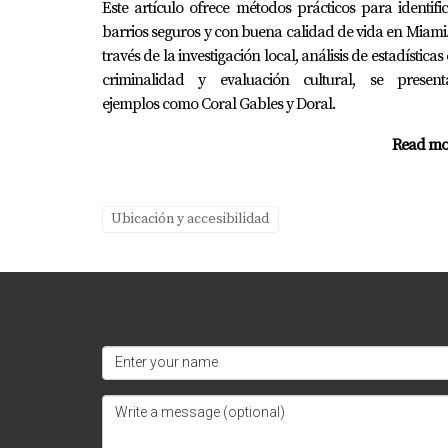
Este artículo ofrece métodos prácticos para identifi
¿Listo para dar el siguiente paso?
barrios seguros y con buena calidad de vida en Miami
No esperes más para asegurar un futuro bril
través de la investigación local, análisis de estadísticas
criminalidad y evaluación cultural, se present
¡Hablemos pronto!
ejemplos como Coral Gables y Doral.
Tu bienestar es mi prioridad; estoy aquí para
Read mo
Preguntas Frecuentes
Ubicación y accesibilidad
¿Cuáles son los barrios más seguros
Los barrios como Coral Gables, Coconut Grove
¿Cómo puedo encontrar información 
Puedes utilizar recursos como <a href="htt
local de policía.
¿Qué servicios comunitarios están d