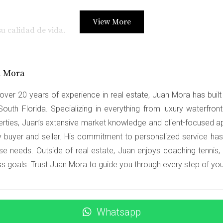
View More
su calidad de vida.
Pérez
cando un nuevo comienzo. Antes de hacer el movimiento, inve
n Mora
w.neighborhoodscout.com">NeighborhoodScout</a> para evalua
over 20 years of experience in real estate, Juan Mora has built 
ices delictivos y su excelente reputación escolar. Desde su l
South Florida. Specializing in everything from luxury waterfro
ctividades familiares que han enriquecido su calidad de vida.
erties, Juan’s extensive market knowledge and client-focused a
egocio
y buyer and seller. His commitment to personalized service has
se needs. Outside of real estate, Juan enjoys coaching tennis,
ir un café en Wynwood. Antes de elegir esta ubicación, realiz
ss goals. Trust Juan Mora to guide you through every step of your
nque Wynwood era conocido por su arte callejero vibrante, t
gocios locales, descubrió que había una comunidad activa tra
e sintió seguro al invertir en su negocio allí y ha visto un cr
Whatsapp
cturna en Miami