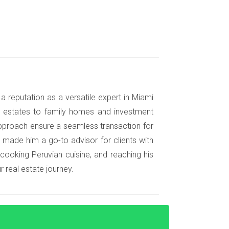
stigaron diferentes vecindarios utilizando
r las tasas de criminalidad. Optaron por
a reputation as a versatile expert in Miami
legada, han disfrutado no solo de un entorno
nt estates to family homes and investment
pproach ensure a seamless transaction for
 made him a go-to advisor for clients with
 cooking Peruvian cuisine, and reaching his
ó una investigación exhaustiva sobre la
 real estate journey.
ambién había áreas con problemas de
bajando para mejorar la seguridad del
ecimiento constante desde entonces.