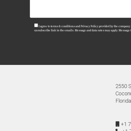
Miami ofrece una variedad amplia incluyendo 
¿Es fácil encontrar empleo en Miam
Sí, Miami tiene un mercado laboral diverso c
I agree to terms & conditions and Privacy Policy provided by the company. I 
unsubscribe link in the emails. Message and data rates may apply. Message
¿Qué actividades recreativas puedo 
Desde playas hasta museos interactivos y par
2550 S.
Coconu
Florid
+1 7