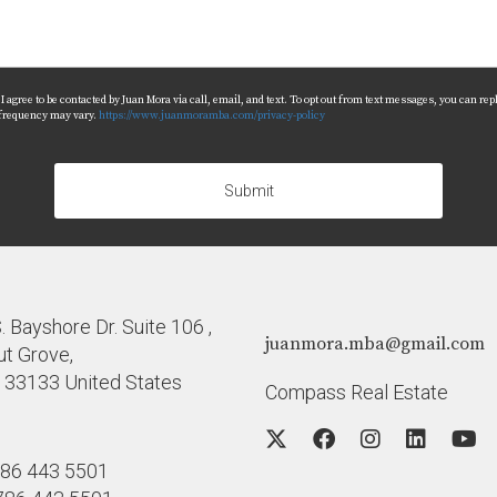
centros recreativos, bibliotecas públicas y programas educat
i?
on oportunidades en turismo, tecnología y salud.
agree to be contacted by Juan Mora via call, email, and text. To opt out from text messages, you can reply 
 frequency may vary.
https://www.juanmoramba.com/privacy-policy
disfrutar con mi familia?
ques temáticos, hay muchas opciones familiares disponibles e
Submit
 Bayshore Dr. Suite 106 ,
juanmora.mba@gmail.com
t Grove,
a 33133 United States
Compass Real Estate
86 443 5501