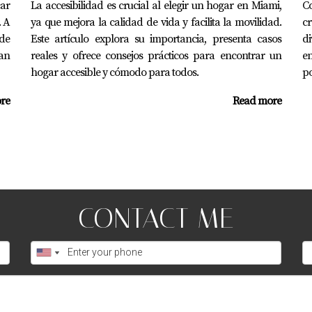
car
La accesibilidad es crucial al elegir un hogar en Miami,
Co
. A
ya que mejora la calidad de vida y facilita la movilidad.
cr
lante en Miami; contáctame ahora mismo.
 de
Este artículo explora su importancia, presenta casos
d
an
reales y ofrece consejos prácticos para encontrar un
en
hogar accesible y cómodo para todos.
po
 responder todas tus preguntas sobre vivir en esta maravillosa
re
Read more
 en Miami?
 y Pinecrest son conocidos por sus bajos índices delictivos y
CONTACT ME
sobre tasas delictivas?
ps://www.neighborhoodscout.com">NeighborhoodScout</a> o c
isponibles?