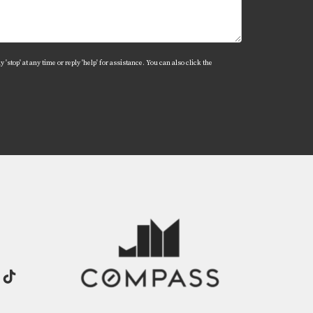
ivos que enriquecen la calidad de vida.
'stop' at any time or reply 'help' for assistance. You can also click the
n toda la ciudad.