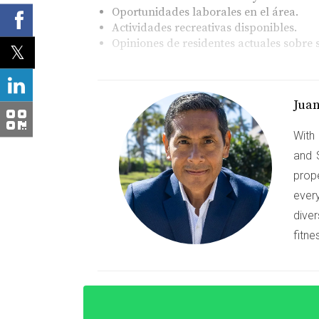
Oportunidades laborales en el área.
Actividades recreativas disponibles.
Opiniones de residentes actuales sobre 
Estudio de Caso: La Familia 
La familia Pérez decidió mudarse a Miami bus
Jua
recursos en línea como <a href="https://ww
With 
mudarse a Coral Gables debido a sus bajos índ
and 
seguro, sino también del acceso a parques y a
prop
Estudio de Caso: Juan y su N
ever
diver
Juan es un joven emprendedor que decidió abr
fitne
seguridad del área. Se dio cuenta de que au
seguridad. Al hablar con otros dueños de ne
vecindario. Gracias a esta información, Juan s
Estudio de Caso: La Vida No