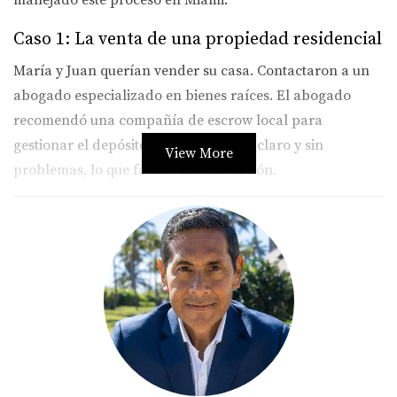
manejado este proceso en Miami.
Caso 1: La venta de una propiedad residencial
María y Juan querían vender su casa. Contactaron a un
abogado especializado en bienes raíces. El abogado
recomendó una compañía de escrow local para
gestionar el depósito inicial. Todo fue claro y sin
View More
problemas, lo que facilitó la transacción.
Si necesitas asesoría personalizada, ¡no dudes
en contactarme!
Caso 2: Compra de un inmueble comercial
En otra situación, Laura compró un edificio de oficinas.
La complejidad del acuerdo requería más que solo un
agente inmobiliario. Contrató a un experto en escrow que
se encargó de todos los detalles legales. Esto le ahorró