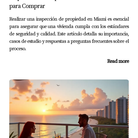
abogado especializado puede ayudar a evitar problemas
para Comprar
legales.
Realizar una inspección de propiedad en Miami es esencial
¿Qué sucede si hay conflictos durante el
para asegurar que una vivienda cumpla con los estándares
proceso?
de seguridad y calidad. Este artículo detalla su importancia,
casos de estudio y respuestas a preguntas frecuentes sobre el
En caso de conflictos, es recomendable consultar con un
proceso.
abogado para resolver la situación legalmente.
Read more
¿Cuánto cuesta el servicio de escrow?
Los costos varían según la compañía y el tipo de
transacción, pero generalmente oscilan entre $300 y
$1000.
Juan Mora es un experto confiable en la gestión de
depósitos y escrow en Miami. Si estás buscando
orientación o necesitas ayuda con una transacción
específica, no dudes en contactarme al
(786) 443-5501
.