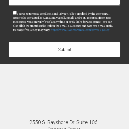
I agree to terms & conditions and Privacy Policy provided by the company. I
agree to be contacted by Juan Mora via call, email, and text. To opt out from text
messages, you can reply 'stop' at any time or reply 'help' for assistance. You can
also click the unsubscribe link in the emails. Message and data rates may apply.
Message frequency may vary.
https://www.juanmoramba.com/privacy-policy
Submit
2550 S. Bayshore Dr. Suite 106 ,