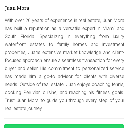
tiempo y preocupaciones.
Juan Mora
With over 20 years of experience in real estate, Juan Mora
LLAMA AHORA
has built a reputation as a versatile expert in Miami and
South Florida. Specializing in everything from luxury
Explora tus opciones y toma decisiones
waterfront estates to family homes and investment
informadas. Estoy aquí para ayudarte.
properties, Juan’s extensive market knowledge and client-
focused approach ensure a seamless transaction for every
Caso 3: Conflictos en el proceso de escrow
buyer and seller. His commitment to personalized service
Pablo enfrentó problemas cuando la parte vendedora
has made him a go-to advisor for clients with diverse
no cumplió con ciertos acuerdos. Gracias a su abogado,
needs. Outside of real estate, Juan enjoys coaching tennis,
pudo iniciar un proceso legal que le permitió recuperar
cooking Peruvian cuisine, and reaching his fitness goals.
su depósito. Esto demuestra la importancia de contar con
Trust Juan Mora to guide you through every step of your
profesionales adecuados desde el principio.
real estate journey.
No subestimes la importancia del