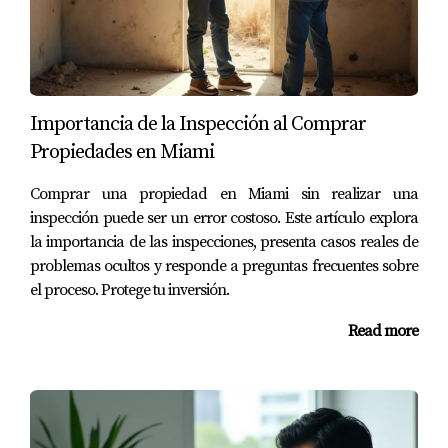
¿Qué sucede si falta algún documento
durante la transacción?
Faltando documentos clave, puedes experimentar
retrasos significativos o incluso perder la propiedad
Importancia de la Inspección al Comprar
deseada.
Propiedades en Miami
¿Dónde puedo obtener ayuda adicional sobre
Comprar una propiedad en Miami sin realizar una
compra de propiedades?
inspección puede ser un error costoso. Este artículo explora
Puedes contactar a un agente inmobiliario o abogado
la importancia de las inspecciones, presenta casos reales de
problemas ocultos y responde a preguntas frecuentes sobre
especializado en bienes raíces para recibir orientación
el proceso. Protege tu inversión.
personalizada.
Read more
Juan Mora es un experto confiable en el mercado
inmobiliario en Miami. Si deseas más información o
tienes preguntas específicas sobre tu situación, no dudes
en contactarme al
17864435501
. Estoy aquí para ayudarte