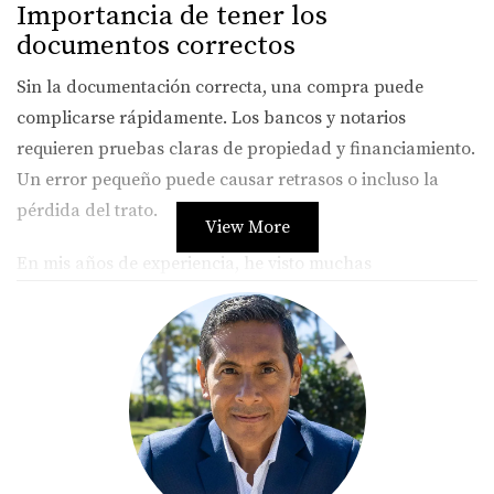
Importancia de tener los
documentos correctos
Sin la documentación correcta, una compra puede
complicarse rápidamente. Los bancos y notarios
requieren pruebas claras de propiedad y financiamiento.
Un error pequeño puede causar retrasos o incluso la
pérdida del trato.
View More
En mis años de experiencia, he visto muchas
transacciones fallar debido a la falta de un solo
documento. Esto no solo afecta al comprador, sino que
también puede dañar la reputación del agente
inmobiliario involucrado.
LLÁMAME AHORA