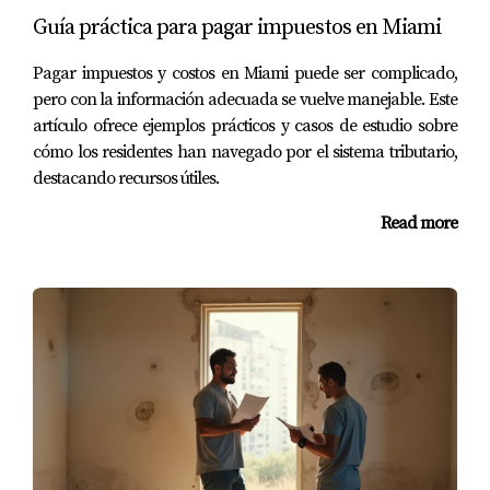
Guía práctica para pagar impuestos en Miami
¿Qué documentos son imprescindibles para
comprar una propiedad en Miami?
Pagar impuestos y costos en Miami puede ser complicado,
Los documentos más importantes incluyen el contrato de
pero con la información adecuada se vuelve manejable. Este
compra, el informe de título, comprobantes financieros y
artículo ofrece ejemplos prácticos y casos de estudio sobre
cómo los residentes han navegado por el sistema tributario,
verificación crediticia.
destacando recursos útiles.
¿Es necesario contratar a un abogado para
Read more
este proceso?
No es obligatorio, pero es altamente recomendable para
evitar problemas legales futuros.
¿Cómo afecta el estatus migratorio al proceso
de compra?
El estatus migratorio puede influir en las opciones de
financiamiento y requerimientos fiscales para
compradores extranjeros.