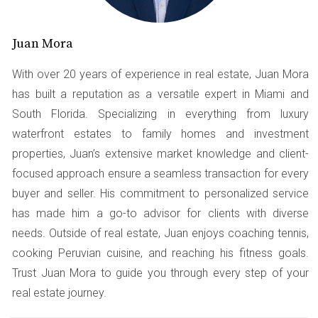
Caso de Estudio 1: Comprador primerizo
Un cliente, Juan, llegó como comprador primerizo. Tenía
Juan Mora
entusiasmo, pero no sabía que necesitaba un
comprobante de ingresos y un informe crediticio antes
With over 20 years of experience in real estate, Juan Mora
de hacer una oferta. Al descubrirlo tarde, perdió una
has built a reputation as a versatile expert in Miami and
oportunidad en una propiedad muy deseada.
South Florida. Specializing in everything from luxury
waterfront estates to family homes and investment
La planificación anticipada es clave. Siempre
properties, Juan’s extensive market knowledge and client-
verifica qué documentos necesitas antes de
focused approach ensure a seamless transaction for every
empezar tu búsqueda.
buyer and seller. His commitment to personalized service
has made him a go-to advisor for clients with diverse
Caso de Estudio 2: Inversor extranjero
needs. Outside of real estate, Juan enjoys coaching tennis,
Una pareja canadiense decidió invertir en Miami sin
cooking Peruvian cuisine, and reaching his fitness goals.
entender bien los requisitos legales para extranjeros. Sin
Trust Juan Mora to guide you through every step of your
un número de identificación fiscal estadounidense, su
real estate journey.
proceso se ralentizó considerablemente. Esto les costó