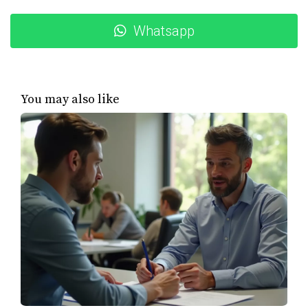
semanas valiosas en el mercado competitivo.
Whatsapp
No subestimes el valor del asesoramiento
legal. Un buen abogado puede guiarte en
cada paso.
You may also like
Caso de Estudio 3: Transacción complicada
En una venta donde había múltiples propietarios, uno no
presentó su firma en el contrato. Esto casi arruina el
trato. La solución fue buscar a ese propietario y obtener
su firma en un tiempo récord.
Cualquier detalle cuenta. Asegúrate de tener
a todos los involucrados desde el inicio.
Preguntas Frecuentes