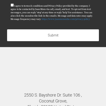
I agree to terms & conditions and Privacy Policy provided by the company. I
agree to be contacted by Juan Mora via call, email, and text. To opt out from text
messages, you can reply 'stop' at any time or reply 'help' for assistance. You can
also click the unsubscribe link in the emails. Message and data rates may apply.
Message frequency may vary.
https://www.juanmoramba.com/privacy-policy
Submit
2550 S. Bayshore Dr. Suite 106 ,
Coconut Grove,