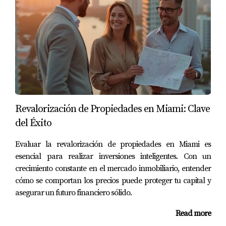
Soy Juan Mora, experto en seguros en Miami. Si tienes
preguntas o necesitas asesoría personalizada, no dudes
en contactarme al
(786) 443-5501
. Estoy aquí para
ayudarte a encontrar la mejor opción para tus
necesidades.
Revalorización de Propiedades en Miami: Clave
del Éxito
Evaluar la revalorización de propiedades en Miami es
esencial para realizar inversiones inteligentes. Con un
crecimiento constante en el mercado inmobiliario, entender
cómo se comportan los precios puede proteger tu capital y
asegurar un futuro financiero sólido.
Read more