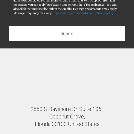
agree to be contacted by Juan Mora via call, email, and text. To opt out from text
messages, you can reply 'stop' at any time or reply 'help' for assistance. You can
also click the unsubscribe link in the emails. Message and data rates may apply.
Message frequency may vary.
https://www.juanmoramba.com/privacy-policy
Submit
2550 S. Bayshore Dr. Suite 106 ,
Coconut Grove,
Florida 33133 United States