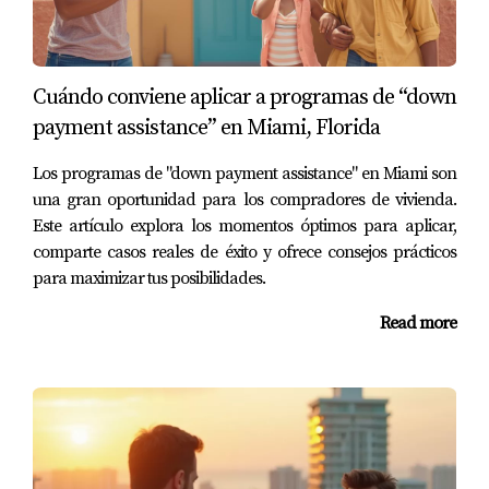
Generalmente necesitarás tu identificación, comprobante
de domicilio y detalles sobre el bien que deseas asegurar.
Cuándo conviene aplicar a programas de “down
¿Qué tipo de seguros son obligatorios en
Florida?
payment assistance” en Miami, Florida
En Florida, el seguro de auto es obligatorio para todos
Los programas de "down payment assistance" en Miami son
los conductores.
una gran oportunidad para los compradores de vivienda.
Este artículo explora los momentos óptimos para aplicar,
¿Puedo cambiar mi póliza si ya estoy
comparte casos reales de éxito y ofrece consejos prácticos
asegurado?
para maximizar tus posibilidades.
Sí, puedes cambiar tu póliza si encuentras mejores
Read more
condiciones o precios más competitivos.
¿Qué debo hacer si tengo un accidente?
Llama a tu compañía de seguros lo antes posible para
reportar el incidente y sigue sus instrucciones para
presentar una reclamación.