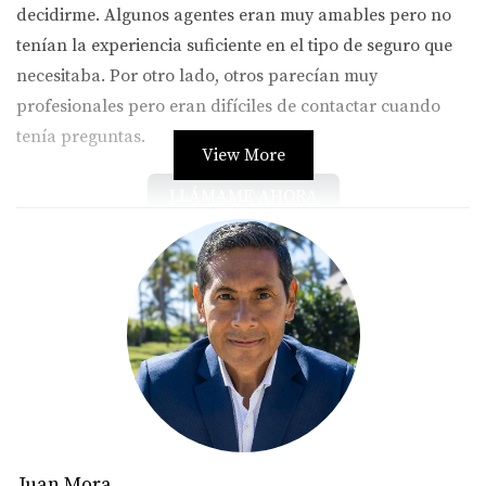
decidirme. Algunos agentes eran muy amables pero no
tenían la experiencia suficiente en el tipo de seguro que
necesitaba. Por otro lado, otros parecían muy
profesionales pero eran difíciles de contactar cuando
tenía preguntas.
View More
LLÁMAME AHORA
Caso 1: Juan y su seguro de auto
Juan necesitaba un seguro para su coche nuevo. Optó
por una compañía local que le ofreció una cobertura
integral a un precio competitivo. Sin embargo, tuvo
problemas al momento de hacer una reclamación tras
un accidente menor.
La experiencia de Juan
Juan Mora