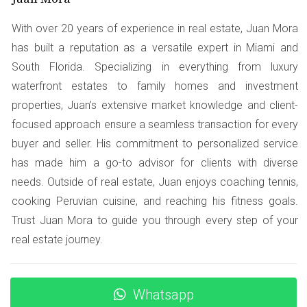
Juan se dio cuenta que aunque la prima era atractiva, la
With over 20 years of experience in real estate, Juan Mora
atención al cliente no era la mejor. Pasó horas en línea
has built a reputation as a versatile expert in Miami and
tratando de hablar con alguien sobre su reclamación.
South Florida. Specializing in everything from luxury
waterfront estates to family homes and investment
Si necesitas ayuda con tu seguro, no dudes en
contactarme. Estoy aquí para orientarte.
properties, Juan’s extensive market knowledge and client-
focused approach ensure a seamless transaction for every
Caso 2: María y su seguro de salud
buyer and seller. His commitment to personalized service
has made him a go-to advisor for clients with diverse
María decidió asegurarse a través de un agente
needs. Outside of real estate, Juan enjoys coaching tennis,
recomendado por un amigo. Le ofrecieron un plan que
cooking Peruvian cuisine, and reaching his fitness goals.
cubría varias especialidades médicas. Sin embargo, no le
Trust Juan Mora to guide you through every step of your
explicaron bien las limitaciones del plan.
real estate journey.
La experiencia de María
Cuando María necesitó ver a un especialista, descubrió
Whatsapp
que no estaba cubierto por su póliza. Esto le generó