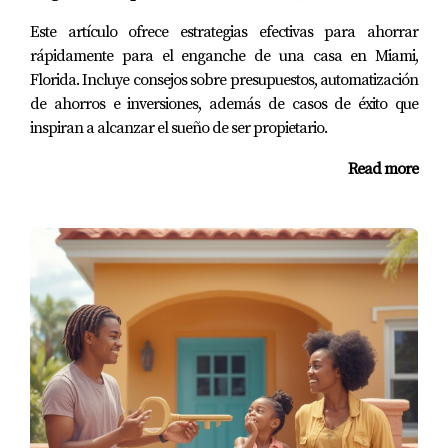
problemas. La compañía respondió rápidamente y
Este artículo ofrece estrategias efectivas para ahorrar
cubrió todos los daños.
rápidamente para el enganche de una casa en Miami,
Florida. Incluye consejos sobre presupuestos, automatización
Asegúrate de leer bien tu póliza y entender lo
de ahorros e inversiones, además de casos de éxito que
inspiran a alcanzar el sueño de ser propietario.
que está cubierto. Es fundamental para evitar
sorpresas desagradables.
Read more
Preguntas Frecuentes
¿Cómo puedo encontrar el mejor seguro para
mí?
Investiga varias compañías y pide recomendaciones a
amigos o familiares que hayan tenido experiencias
positivas.
¿Qué documentos necesito para contratar un
seguro?