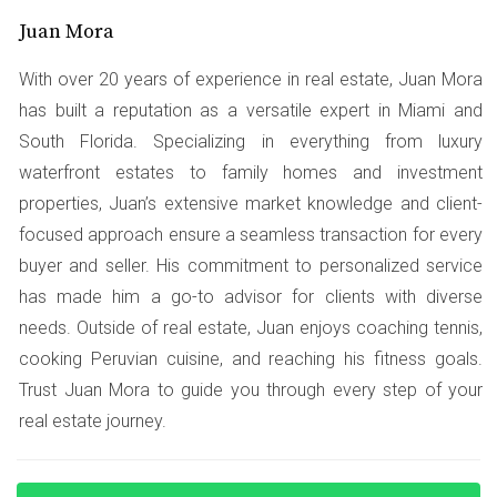
Si necesitas asesoramiento sobre la compra
Juan Mora
de propiedades, no dudes en buscar ayuda
With over 20 years of experience in real estate, Juan Mora
profesional.
has built a reputation as a versatile expert in Miami and
Estudio de Caso 2
South Florida. Specializing in everything from luxury
waterfront estates to family homes and investment
Investigación en Portales Oficiales
properties, Juan’s extensive market knowledge and client-
En otro caso, una familia decidió investigar por su
focused approach ensure a seamless transaction for every
cuenta. Utilizaron portales como el sitio web del
buyer and seller. His commitment to personalized service
Departamento de Regulación Empresarial y Profesional
has made him a go-to advisor for clients with diverse
(DBPR) de Florida. Allí encontraron información valiosa
needs. Outside of real estate, Juan enjoys coaching tennis,
sobre los requisitos para comprar bienes raíces.
cooking Peruvian cuisine, and reaching his fitness goals.
Trust Juan Mora to guide you through every step of your
Además, se enteraron de las licencias requeridas para
real estate journey.
agentes inmobiliarios. Al final, pudieron verificar la
credibilidad del agente que estaban considerando