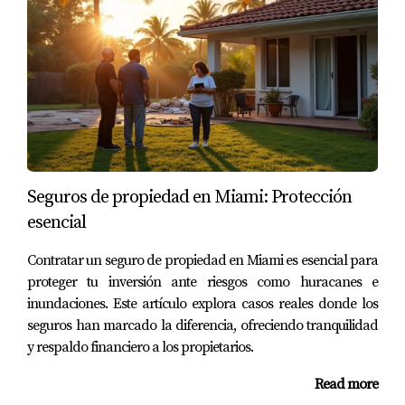
ofrecen información detallada sobre propiedades.
¿Es necesario contratar un abogado para esta
transacción?
No es obligatorio, pero es altamente recomendable para
proteger tus intereses durante el proceso legal y
financiero.
Juan Mora es un experto en el campo inmobiliario con
Seguros de propiedad en Miami: Protección
años de experiencia en Miami. Si tienes preguntas o
esencial
necesitas más información, no dudes en ponerte en
Contratar un seguro de propiedad en Miami es esencial para
contacto conmigo al
(786) 443-5501
.
proteger tu inversión ante riesgos como huracanes e
inundaciones. Este artículo explora casos reales donde los
seguros han marcado la diferencia, ofreciendo tranquilidad
y respaldo financiero a los propietarios.
Read more