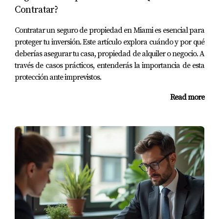
casa.
Contratar?
Este encuentro fue crucial. No solo obtuvieron
Contratar un seguro de propiedad en Miami es esencial para
información sobre los requisitos actuales, sino también
proteger tu inversión. Este artículo explora cuándo y por qué
sobre posibles cambios futuros en la regulación local que
deberías asegurar tu casa, propiedad de alquiler o negocio. A
través de casos prácticos, entenderás la importancia de esta
podrían afectar sus planes.
protección ante imprevistos.
Siempre es recomendable consultar
Read more
directamente con las autoridades locales para
evitar problemas futuros.
Preguntas Frecuentes
¿Cuáles son los pasos iniciales para comprar
una propiedad en Miami?
Los pasos incluyen definir tu presupuesto, elegir una
ubicación y consultar con un agente inmobiliario o un