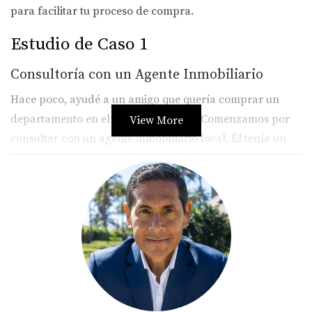
para facilitar tu proceso de compra.
Estudio de Caso 1
Consultoría con un Agente Inmobiliario
Hace poco, ayudé a un amigo que quería comprar un
departamento en el centro de Miami. Comenzamos por
View More
consultar con un agente inmobiliario local. Él tenía un
profundo conocimiento de las regulaciones en esa área
específica.
El agente nos mostró varias propiedades y explicó la
importancia del contrato de compra-venta. También
destacó los diferentes impuestos aplicables en Florida.
Gracias a su ayuda, mi amigo pudo hacer una oferta
informada y cerró la compra sin inconvenientes.