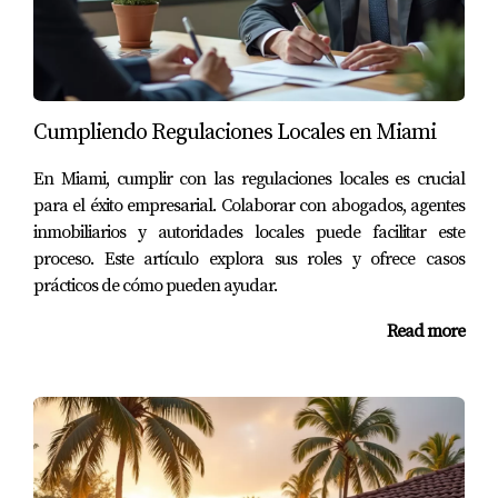
abogado especializado en bienes raíces.
¿Qué documentos necesito para comprar una
propiedad?
Generalmente, necesitarás identificación oficial,
Cumpliendo Regulaciones Locales en Miami
comprobante de ingresos y documentación relacionada
En Miami, cumplir con las regulaciones locales es crucial
con financiamiento si aplicas a un préstamo hipotecario.
para el éxito empresarial. Colaborar con abogados, agentes
¿Existen impuestos específicos al comprar
inmobiliarios y autoridades locales puede facilitar este
propiedad en Florida?
proceso. Este artículo explora sus roles y ofrece casos
prácticos de cómo pueden ayudar.
Sí, debes considerar el impuesto sobre transferencias y
otros impuestos locales que varían según el condado.
Read more
¿Cómo puedo verificar la legalidad de una
propiedad?
Puedes hacerlo consultando registros públicos en la
oficina del condado o usando servicios en línea que