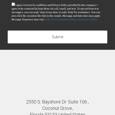
I agree to terms & conditions and Privacy Policy provided by the company. I
agree to be contacted by Juan Mora via call, email, and text. To opt out from text
messages, you can reply 'stop' at any time or reply 'help' for assistance. You can
also click the unsubscribe link in the emails. Message and data rates may apply.
Message frequency may vary.
https://www.juanmoramba.com/privacy-policy
Submit
2550 S. Bayshore Dr. Suite 106 ,
Coconut Grove,
Florida 33133 United States