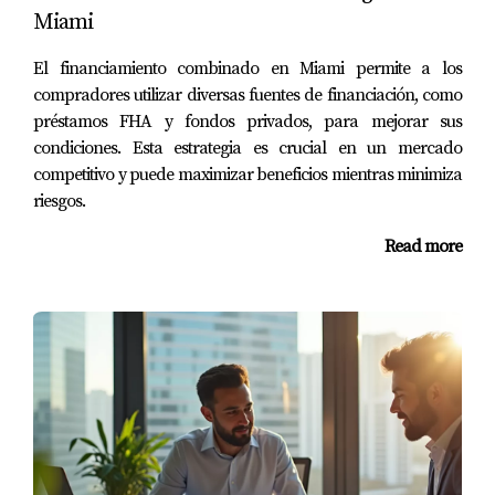
Miami
el pago inicial. Al aplicar y ser aprobada, logró comprar
una casa en un barrio que siempre había deseado.
El financiamiento combinado en Miami permite a los
compradores utilizar diversas fuentes de financiación, como
No esperes más para empezar tu camino
préstamos FHA y fondos privados, para mejorar sus
hacia la propiedad. ¡Contáctame hoy!
condiciones. Esta estrategia es crucial en un mercado
competitivo y puede maximizar beneficios mientras minimiza
riesgos.
Tengo experiencia ayudando a compradores
primerizos en Miami. Estoy aquí para
Read more
responder tus preguntas.
La información es clave para tomar
decisiones informadas. No dudes en
comunicarte conmigo si necesitas más
detalles.
Preguntas Frecuentes