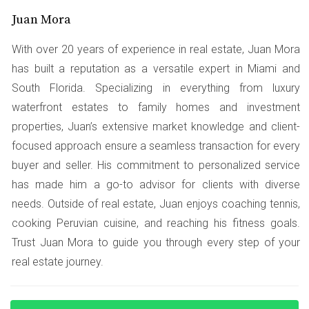
El estado de Florida ofrece varios programas, como el
Juan Mora
Florida Housing Finance Corporation, que proporciona
ayuda financiera. Estos programas pueden ofrecer
With over 20 years of experience in real estate, Juan Mora
asistencia en el pago inicial o costos de cierre.
has built a reputation as a versatile expert in Miami and
South Florida. Specializing in everything from luxury
Subvenciones locales
waterfront estates to family homes and investment
Algunas ciudades y condados ofrecen subvenciones para
properties, Juan’s extensive market knowledge and client-
ayudar con los gastos de cierre. Por ejemplo, el
focused approach ensure a seamless transaction for every
programa “Miami-Dade Homeownership Program”
buyer and seller. His commitment to personalized service
brinda apoyo financiero a quienes cumplen ciertos
has made him a go-to advisor for clients with diverse
requisitos.
needs. Outside of real estate, Juan enjoys coaching tennis,
cooking Peruvian cuisine, and reaching his fitness goals.
LLAMA AHORA
Trust Juan Mora to guide you through every step of your
real estate journey.
Estudios de Caso
Caso 1: María y su Préstamo FHA