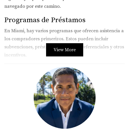
navegado por este camino.
Programas de Préstamos
En Miami, hay varios programas que ofrecen asistencia a
los compradores primerizos. Estos pueden incluir
subvenciones, préstamos con tasas preferenciales y otros
View More
incentivos.
Préstamos FHA
Los préstamos FHA son populares entre los compradores
primerizos debido a su bajo pago inicial. Estos préstamos
están respaldados por la Administración Federal de
Vivienda y permiten pagos iniciales tan bajos como el
3.5%.
Programas Estatales