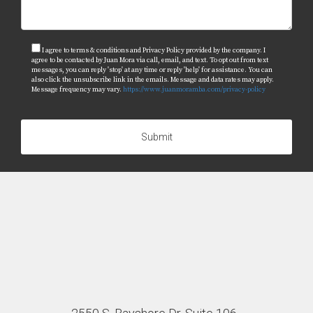
I agree to terms & conditions and Privacy Policy provided by the company. I
agree to be contacted by Juan Mora via call, email, and text. To opt out from text
messages, you can reply 'stop' at any time or reply 'help' for assistance. You can
also click the unsubscribe link in the emails. Message and data rates may apply.
Message frequency may vary.
https://www.juanmoramba.com/privacy-policy
Submit