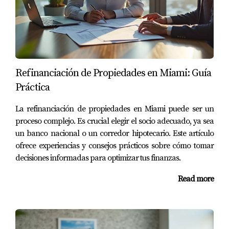
¿Qué es un préstamo FHA?
Es un tipo de préstamo hipotecario asegurado por la
Administración Federal de Vivienda que permite pagos
iniciales bajos y requisitos crediticios más flexibles.
Refinanciación de Propiedades en Miami: Guía
Práctica
¿Qué programas estatales existen en Florida?
Florida ofrece varios programas a través del Florida
La refinanciación de propiedades en Miami puede ser un
proceso complejo. Es crucial elegir el socio adecuado, ya sea
Housing Finance Corporation, que incluye asistencia
un banco nacional o un corredor hipotecario. Este artículo
financiera para pagos iniciales y costos de cierre.
ofrece experiencias y consejos prácticos sobre cómo tomar
decisiones informadas para optimizar tus finanzas.
¿Cuáles son los requisitos para obtener una
subvención local?
Read more
Cada programa tiene sus propios requisitos, pero
generalmente incluyen ingresos limitados y ser
comprador primerizo.