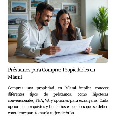
¿Es posible combinar diferentes programas?
Sí, muchos compradores utilizan combinaciones de
préstamos FHA con subvenciones locales o asistencia
estatal para maximizar sus beneficios.
¿Cómo puedo comenzar el proceso?
Puedes empezar investigando las opciones disponibles
en tu área y contactando a un asesor financiero o agente
inmobiliario especializado en compradores primerizos.
Préstamos para Comprar Propiedades en
Miami
Como experto en financiamiento inmobiliario, he
ayudado a muchos compradores primerizos en Miami a
Comprar una propiedad en Miami implica conocer
navegar por este proceso complicado. Si tienes
diferentes tipos de préstamos, como hipotecas
preguntas o necesitas asesoría personalizada, no dudes
convencionales, FHA, VA y opciones para extranjeros. Cada
en
contactarme
. Estoy aquí para ayudarte a encontrar la
opción tiene requisitos y beneficios específicos que se deben
considerar para tomar la mejor decisión.
mejor opción para tu futuro hogar.