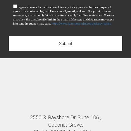
I agree to terms & conditions and Privacy Policy provided by the company. I
agree to be contacted by Juan Mora via call, email, and text. To opt out from text
messages, you can reply 'stop' at any time or reply 'help' for assistance. You can
also click the unsubscribe link in the emails. Message and data rates may apply.
Message frequency may vary.
https://www.juanmoramba.com/privacy-policy
Submit
2550 S. Bayshore Dr. Suite 106 ,
Coconut Grove,