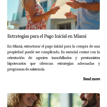
asistencia.
¿Es recomendable contratar a un agente
inmobiliario?
Sí, un agente con experiencia en financiamiento puede
ayudarte a encontrar las mejores opciones disponibles y
Estrategias para el Pago Inicial en Miami
a navegar el proceso más fácilmente.
En Miami, estructurar el pago inicial para la compra de una
propiedad puede ser complicado. Es esencial contar con la
Como experto en financiamiento inmobiliario en Miami,
orientación de agentes inmobiliarios y prestamistas
estoy aquí para ayudar a que tu inversión sea exitosa. Si
hipotecarios que ofrezcan estrategias adecuadas y
deseas discutir tus opciones o tienes preguntas
programas de asistencia.
específicas, no dudes en contactarme al
(786) 443-5501
.
Read more
Estoy disponible para asesorarte y acompañarte en cada
paso del proceso.