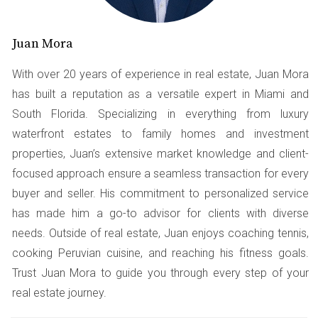
¿Tienes dudas sobre cómo comenzar?
Juan Mora
Contáctame y te guiaré en el proceso.
With over 20 years of experience in real estate, Juan Mora
Estudio 2: Inversión en Propiedades
has built a reputation as a versatile expert in Miami and
Multifamiliares
South Florida. Specializing in everything from luxury
María Gómez invirtió en un edificio multifamiliar.
waterfront estates to family homes and investment
Compró la propiedad por $1 millón. Utilizó
properties, Juan’s extensive market knowledge and client-
financiamiento para cubrir el 75% del costo. Gracias a
focused approach ensure a seamless transaction for every
los ingresos por alquiler, pudo pagar la hipoteca y aún le
buyer and seller. His commitment to personalized service
quedó un margen considerable para reinvertir.
has made him a go-to advisor for clients with diverse
needs. Outside of real estate, Juan enjoys coaching tennis,
¡No esperes más! Estoy aquí para ayudarte a
cooking Peruvian cuisine, and reaching his fitness goals.
encontrar la mejor opción de financiamiento.
Trust Juan Mora to guide you through every step of your
real estate journey.
Estudio 3: Rehabilitación de una Propiedad