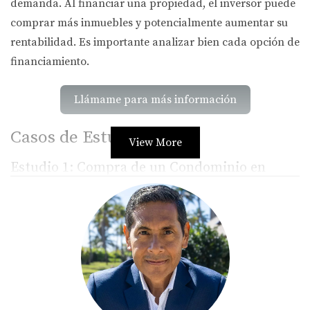
demanda. Al financiar una propiedad, el inversor puede
comprar más inmuebles y potencialmente aumentar su
rentabilidad. Es importante analizar bien cada opción de
financiamiento.
Llámame para más información
Casos de Estudio
View More
Estudio 1: Compra de un Condominio en
Miami Beach
Un cliente, Juan Pérez, quería comprar un condominio
en Miami Beach. El precio era de $400,000. Sin
financiamiento, necesitaría un pago inicial significativo.
Decidió obtener una hipoteca del 80%. Con un interés
razonable y pagos mensuales manejables, pudo cerrar la
compra sin sacrificar sus ahorros.