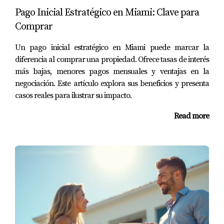
Pago Inicial Estratégico en Miami: Clave para
¿Qué tipo de interés puedo esperar?
Comprar
Las tasas de interés dependen del perfil crediticio del
Un pago inicial estratégico en Miami puede marcar la
solicitante y del mercado actual. Actualmente, las tasas
diferencia al comprar una propiedad. Ofrece tasas de interés
están alrededor del 3-5% para préstamos hipotecarios
más bajas, menores pagos mensuales y ventajas en la
convencionales.
negociación. Este artículo explora sus beneficios y presenta
casos reales para ilustrar su impacto.
¿Es difícil calificar para un préstamo?
Read more
No necesariamente. Si tienes un buen historial crediticio y
tus finanzas están en orden, calificar puede ser bastante
sencillo.
¿Qué pasa si no puedo hacer mis pagos?
Si no puedes hacer tus pagos, es crucial comunicarte con
tu prestamista inmediatamente. Ellos pueden ofrecer
opciones como reestructuración o programas de