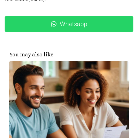
diferentes sectores. Aunque disfrutaba de la variedad y
la flexibilidad, se dio cuenta de que su historial laboral
Whatsapp
no era lo suficientemente sólido para calificar para un
préstamo hipotecario. Después de investigar y hablar con
asesores financieros, decidió buscar un empleo más
estable y dedicarse a él durante al menos seis meses
You may also like
antes de solicitar el préstamo. Esta estrategia le permitió
presentar un historial laboral más consistente, lo que
finalmente resultó en la aprobación del préstamo que
necesitaba para comprar su primera casa.
Caso de Laura: Superando obstáculos
laborales
Laura trabajaba como asistente administrativa en una
empresa temporal. A pesar de sus esfuerzos y
habilidades excepcionales, se encontró con dificultades