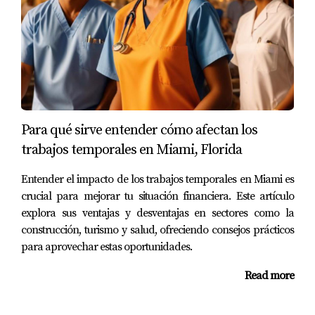
su puntaje crediticio alto. Sin embargo, al momento de la
evaluación, el prestamista le pidió más documentación
sobre sus ingresos laborales recientes. Miguel se dio
cuenta de que aunque su crédito era sólido, la falta de
estabilidad laboral podía jugar en su contra. Para
fortalecer su solicitud, decidió incluir cartas de
recomendación de sus empleadores temporales que
Para qué sirve entender cómo afectan los
confirmaban su desempeño y compromiso laboral.
trabajos temporales en Miami, Florida
Consejos para mejorar tu perfil
Entender el impacto de los trabajos temporales en Miami es
financiero
crucial para mejorar tu situación financiera. Este artículo
explora sus ventajas y desventajas en sectores como la
Si te encuentras en una situación similar a la de Esteban,
construcción, turismo y salud, ofreciendo consejos prácticos
Laura o Miguel, aquí hay algunos consejos prácticos que
para aprovechar estas oportunidades.
pueden ayudarte a mejorar tu perfil financiero y
Read more
aumentar tus posibilidades de obtener un préstamo:
Mantén registros claros:
Documentar tus ingresos y