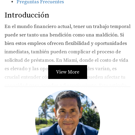
Preguntas Frecuentes
Introducción
En el mundo financiero actual, tener un trabajo temporal
puede ser tanto una bendición como una maldición. Si
bien estos empleos ofrecen flexibilidad y oportunidades
inmediatas, también pueden complicar el proceso de
solicitud de préstamos. En Miami, donde el costo de vida
es elevado y las oportunidades laborales varían, es
View More
crucial entender cómo estos trabajos pueden afectar tu
capacidad para acceder a financiamiento. Este artículo
no solo te proporcionará información valiosa sobre el
tema, sino que también te ofrecerá ejemplos reales de
personas que han enfrentado desafíos similares y han
encontrado formas de superarlos.
El impacto de los trabajos