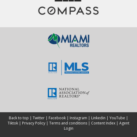
personalizada adaptada a tus necesidades financieras
específicas. ¡Tu futuro financiero comienza hoy!
Back to top
|
Twitter
|
Facebook
|
Instagram
|
Linkedin
|
YouTube
|
Tiktok
|
Privacy Policy
|
Terms and conditions
|
Content Index
|
Agent
Login