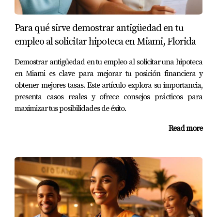
al intentar obtener un préstamo personal para financiar
su negocio propio. Los prestamistas no estaban
Para qué sirve demostrar antigüedad en tu
convencidos de su capacidad para generar ingresos
empleo al solicitar hipoteca en Miami, Florida
estables debido a su empleo temporal. Sin embargo,
Laura no se rindió; comenzó a documentar todos sus
Demostrar antigüedad en tu empleo al solicitar una hipoteca
ingresos y gastos mensuales meticulosamente y presentó
en Miami es clave para mejorar tu posición financiera y
obtener mejores tasas. Este artículo explora su importancia,
esta información junto con su solicitud. Finalmente, logró
presenta casos reales y ofrece consejos prácticos para
obtener el préstamo necesario gracias a su perseverancia
maximizar tus posibilidades de éxito.
y organización.
Read more
Caso de Miguel: La importancia del historial
crediticio
Miguel había trabajado en varios empleos temporales
durante años, pero siempre había mantenido un buen
historial crediticio. Cuando decidió solicitar un préstamo
para comprar un automóvil, se sintió confiado debido a