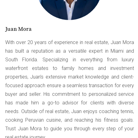
temporales en los préstamos
Los prestamistas suelen evaluar varios factores al
considerar una solicitud de préstamo, y el tipo de empleo
Juan Mora
es uno de los más relevantes. Un trabajo temporal puede
With over 20 years of experience in real estate, Juan Mora
generar dudas sobre la estabilidad financiera del
has built a reputation as a versatile expert in Miami and
solicitante. Esto se debe a que los prestamistas buscan
South Florida. Specializing in everything from luxury
asegurarse de que puedas hacer frente a tus pagos
waterfront estates to family homes and investment
mensuales sin problemas. A continuación, exploraremos
properties, Juan’s extensive market knowledge and client-
algunos casos reales que ilustran cómo los trabajos
focused approach ensure a seamless transaction for every
temporales han afectado a diferentes individuos en su
buyer and seller. His commitment to personalized service
búsqueda por un préstamo.
has made him a go-to advisor for clients with diverse
Caso de Esteban: De la incertidumbre a la
needs. Outside of real estate, Juan enjoys coaching tennis,
estabilidad
cooking Peruvian cuisine, and reaching his fitness goals.
Esteban, un joven profesional en Miami, comenzó su
Trust Juan Mora to guide you through every step of your
carrera laboral con varios trabajos temporales en
real estate journey.