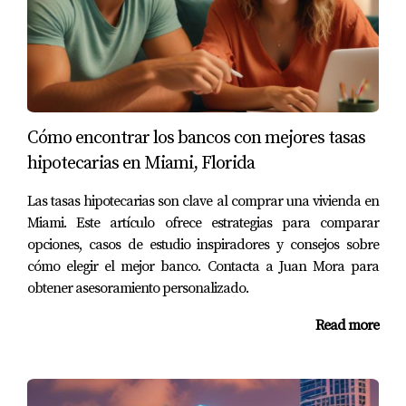
aprendió a gestionar sus gastos y estableció un plan para
pagar sus deudas. Hoy en día, su puntaje crediticio ha
aumentado significativamente, lo que le permitió obtener
una hipoteca para comprar su primera casa.
Caso 2: El Camino de Carlos
Cómo encontrar los bancos con mejores tasas
Carlos llegó a Miami con un puntaje crediticio muy bajo
hipotecarias en Miami, Florida
debido a problemas económicos previos. Buscando
Las tasas hipotecarias son clave al comprar una vivienda en
cambiar su situación, se acercó a su banco local donde
Miami. Este artículo ofrece estrategias para comparar
participó en un programa educativo sobre manejo del
opciones, casos de estudio inspiradores y consejos sobre
crédito. Aprendió sobre la importancia del uso
cómo elegir el mejor banco. Contacta a Juan Mora para
responsable del crédito y cómo mantener un saldo bajo
obtener asesoramiento personalizado.
en sus tarjetas. Gracias a su dedicación y al apoyo
Read more
recibido, Carlos logró aumentar su puntaje crediticio lo
suficiente como para calificar para un préstamo
personal.