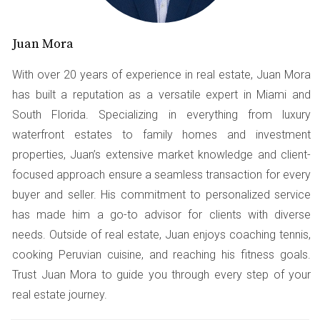
Recursos Locales para Mejorar tu
Crédito
Juan Mora
Cuando se trata de mejorar tu puntaje crediticio en
Miami, hay múltiples caminos que puedes seguir. Aquí te
With over 20 years of experience in real estate, Juan Mora
presentamos algunas opciones destacadas:
has built a reputation as a versatile expert in Miami and
South Florida. Specializing in everything from luxury
Organizaciones Sin Fines de Lucro
waterfront estates to family homes and investment
Las organizaciones sin fines de lucro son una excelente
properties, Juan’s extensive market knowledge and client-
opción para quienes buscan asesoría gratuita o a bajo
focused approach ensure a seamless transaction for every
costo. Estas instituciones ofrecen talleres educativos y
buyer and seller. His commitment to personalized service
asesoramiento personalizado para ayudarte a entender
has made him a go-to advisor for clients with diverse
mejor tu situación crediticia. Algunas organizaciones
needs. Outside of real estate, Juan enjoys coaching tennis,
notables incluyen:
cooking Peruvian cuisine, and reaching his fitness goals.
Trust Juan Mora to guide you through every step of your
**Miami-Dade Economic Advocacy Trust**: Ofrecen
programas educativos sobre finanzas personales.
real estate journey.
**Urban League of Metropolitan St. Louis**: