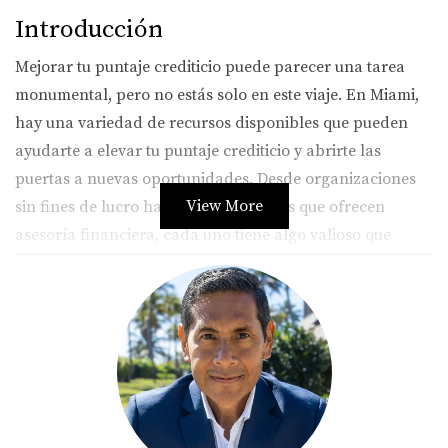
Introducción
Mejorar tu puntaje crediticio puede parecer una tarea
monumental, pero no estás solo en este viaje. En Miami,
hay una variedad de recursos disponibles que pueden
ayudarte a elevar tu puntaje crediticio y abrirte las
puertas a nuevas oportunidades. Desde organizaciones
View More
sin fines de lucro hasta bancos locales que ofrecen
asesoría financiera, cada uno tiene algo valioso que
aportar. Además, muchas personas han recorrido este
camino con éxito y están dispuestas a compartir sus
historias inspiradoras. A lo largo de este artículo,
exploraremos esos recursos y te presentaremos ejemplos
reales de cómo otros han logrado transformar su
situación financiera.