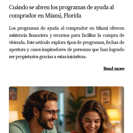
para la mejora del crédito.
Cuándo se abren los programas de ayuda al
**Chase Bank**: Proporcionan acceso a
herramientas en línea para monitorear tu crédito.
comprador en Miami, Florida
Casos de Éxito en Miami
Los programas de ayuda al comprador en Miami ofrecen
asistencia financiera y recursos para facilitar la compra de
Las historias inspiradoras son una gran manera de
vivienda. Este artículo explora tipos de programas, fechas de
motivarte en tu propio viaje hacia la mejora del crédito. A
apertura y casos inspiradores de personas que han logrado
continuación, exploraremos tres casos reales de
ser propietarios gracias a estas iniciativas.
personas en Miami que han logrado superar sus desafíos
Read more
financieros.
Caso 1: La Historia de Ana
Ana era madre soltera con un historial crediticio
complicado debido a varias facturas impagas y
préstamos estudiantiles. Decidió buscar ayuda en una
organización local sin fines de lucro donde recibió
asesoramiento financiero gratuito. Con el tiempo, Ana