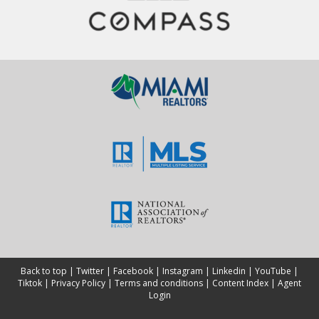
hoy mismo para obtener más información sobre cómo
puedes comenzar este emocionante viaje hacia la mejora
del crédito.
Back to top
|
Twitter
|
Facebook
|
Instagram
|
Linkedin
|
YouTube
|
Tiktok
|
Privacy Policy
|
Terms and conditions
|
Content Index
|
Agent
Login