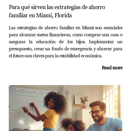
conocimiento sobre las particularidades del mercado
Para qué sirven las estrategias de ahorro
inmobiliario en Miami. Además, es recomendable
familiar en Miami, Florida
comparar diferentes opciones antes de decidirte por un
Las estrategias de ahorro familiar en Miami son esenciales
banco específico. Cada institución tiene sus propios
para alcanzar metas financieras, como comprar una casa o
criterios y ofertas, por lo que tomarte el tiempo necesario
asegurar la educación de los hijos. Implementar un
para investigar puede ahorrarte dinero a largo plazo.
presupuesto, crear un fondo de emergencia y ahorrar para
el futuro son claves para la estabilidad económica.
Iniciativas Comunitarias
Read more
Las organizaciones sin fines de lucro y las iniciativas
comunitarias también ofrecen recursos valiosos para los
compradores de vivienda en Miami. Estas organizaciones
suelen proporcionar educación financiera y talleres
sobre cómo ahorrar para un enganche. Un ejemplo
inspirador es la organización "Miami Homes for All", que
trabaja incansablemente para ayudar a las familias a
encontrar viviendas asequibles. Ofrecen asesoramiento