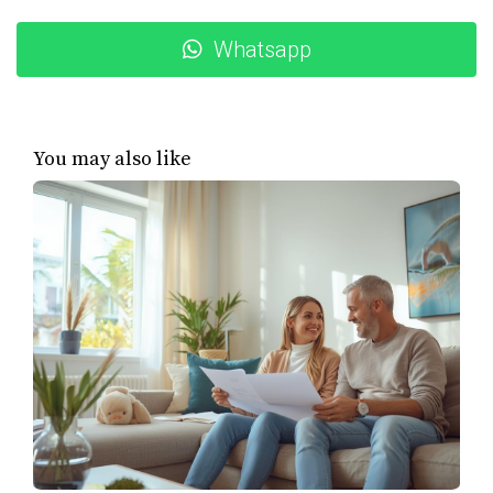
criterios. El programa Florida Assist ofrece asistencia
Whatsapp
financiera que puede ser utilizada para cubrir parte del
enganche y los costos de cierre. Este tipo de ayuda puede
ser crucial para quienes tienen ingresos limitados o están
enfrentando dificultades económicas.
You may also like
Bancos y Instituciones Financieras
Los bancos también juegan un papel fundamental en el
proceso de compra de vivienda. Muchos ofrecen
productos específicos para compradores primerizos que
pueden incluir tasas preferenciales y condiciones más
flexibles. Un caso notable es el programa "First Time
Homebuyer" del Bank of America, que no solo
proporciona asesoría financiera sino también acceso a
fondos especiales destinados a ayudar con el enganche.
Al trabajar con un banco local, puedes beneficiarte de su