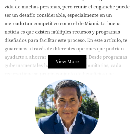
vida de muchas personas, pero reunir el enganche puede
ser un desafío considerable, especialmente en un
mercado tan competitivo como el de Miami. La buena
noticia es que existen múltiples recursos y programas
diseñados para facilitar este proceso. En este artículo, te
guiaremos a través de diferentes opciones que podrían
ayudarte a ahorrar para tu enganche. Desde programas
View More
gubernamentales hasta iniciativas comunitarias, cada
recurso tiene su propio conjunto de beneficios que
pueden adaptarse a tus necesidades.
Programas Gubernamentales
Los programas gubernamentales son una excelente
opción para quienes buscan apoyo financiero en la
compra de su primera vivienda. Estos programas ofrecen
diversas formas de asistencia, desde hipotecas asequibles