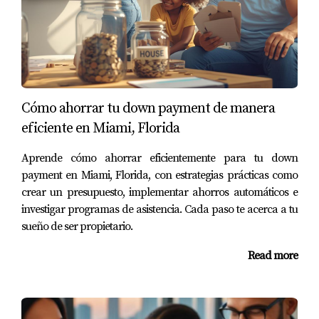
personalizado y recursos educativos que pueden
empoderar a los compradores potenciales para tomar
decisiones informadas. Otro caso exitoso es el programa
"NeighborhoodLIFT", que ha proporcionado miles de
dólares en asistencia directa a compradores en Miami.
Cómo ahorrar tu down payment de manera
Este tipo de iniciativas no solo ayudan económicamente,
eficiente en Miami, Florida
sino que también fomentan un sentido de comunidad al
conectar a los nuevos propietarios con sus vecinos.
Aprende cómo ahorrar eficientemente para tu down
payment en Miami, Florida, con estrategias prácticas como
Conclusión
crear un presupuesto, implementar ahorros automáticos e
investigar programas de asistencia. Cada paso te acerca a tu
Ahorrar para un enganche puede parecer una tarea
sueño de ser propietario.
desalentadora, pero con los recursos adecuados y la
información correcta, puedes hacer realidad tu sueño de
Read more
ser propietario en Miami. Desde programas
gubernamentales hasta iniciativas comunitarias, hay
muchas oportunidades disponibles para ayudarte en este