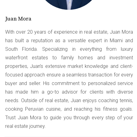
hasta subsidios directos.
Juan Mora
Hipotecas Asequibles
Una opción popular es el programa de Hipotecas
With over 20 years of experience in real estate, Juan Mora
Asequibles del estado de Florida. Este programa está
has built a reputation as a versatile expert in Miami and
diseñado para ayudar a los compradores de vivienda
South Florida. Specializing in everything from luxury
por primera vez a obtener préstamos hipotecarios con
waterfront estates to family homes and investment
tasas de interés competitivas y requisitos de enganche
properties, Juan’s extensive market knowledge and client-
más bajos. Por ejemplo, algunos prestatarios pueden
focused approach ensure a seamless transaction for every
calificar para un préstamo con un enganche tan bajo
buyer and seller. His commitment to personalized service
como el 3%. Esto puede hacer una gran diferencia en tu
has made him a go-to advisor for clients with diverse
capacidad para comprar una casa en Miami.
needs. Outside of real estate, Juan enjoys coaching tennis,
cooking Peruvian cuisine, and reaching his fitness goals.
Subsidios y Ayudas Financieras
Trust Juan Mora to guide you through every step of your
Además de las hipotecas asequibles, hay subsidios
real estate journey.
disponibles para aquellos que cumplen con ciertos