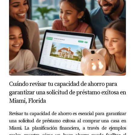
viaje. Recuerda que cada pequeño paso cuenta; incluso si
comienzas ahorrando una pequeña cantidad cada mes,
estarás más cerca de alcanzar tu objetivo. No dudes en
explorar todas las opciones disponibles y consultar con
expertos como Juan Mora, quien puede ofrecerte
orientación personalizada basada en tus necesidades
específicas.
Preguntas Frecuentes
¿Qué programas están disponibles para
Cuándo revisar tu capacidad de ahorro para
compradores primerizos en Miami?
garantizar una solicitud de préstamo exitosa en
Miami, Florida
Existen varios programas como hipotecas asequibles y
subsidios estatales diseñados específicamente para
Revisar tu capacidad de ahorro es esencial para garantizar
ayudar a los compradores primerizos.
una solicitud de préstamo exitosa al comprar una casa en
Miami. La planificación financiera, a través de ejemplos
¿Cómo puedo calificar para asistencia