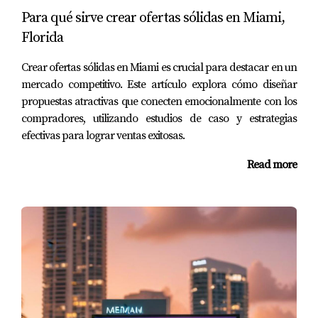
Mantente informado sobre las tendencias económicas y
Para qué sirve crear ofertas sólidas en Miami,
cómo afectan el mercado inmobiliario local.
Florida
Caso de Estudio 1: La familia Pérez
Crear ofertas sólidas en Miami es crucial para destacar en un
mercado competitivo. Este artículo explora cómo diseñar
La familia Pérez estaba buscando una casa en Miami
propuestas atractivas que conecten emocionalmente con los
durante la primavera. Con dos hijos pequeños y el deseo
compradores, utilizando estudios de caso y estrategias
de mudarse a un vecindario con buenas escuelas,
efectivas para lograr ventas exitosas.
decidieron comenzar su búsqueda en marzo. Gracias a la
Read more
abundancia de nuevos listados disponibles durante esta
temporada alta, encontraron su hogar ideal en solo unas
semanas. Al final, lograron negociar un precio favorable
porque actuaron rápidamente cuando la propiedad fue
listada.
Caso de Estudio 2: El inversionista
Martínez