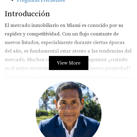
Preguntas Frecuentes
Introducción
El mercado inmobiliario en Miami es conocido por su
rapidez y competitividad. Con un flujo constante de
nuevos listados, especialmente durante ciertas épocas
del año, es fundamental estar atento a las tendencias del
mercado. Muchos compradores se preguntan: ¿cuándo
View More
es el mejor momento para buscar una nueva propiedad?
La respuesta no es tan simple como parece, ya que
depende de varios factores, incluyendo la temporada, las
tasas de interés y la oferta y demanda en el área. En este
artículo, exploraremos los mejores momentos para
revisar nuevos listados y cómo puedes aprovechar estas
oportunidades.
Mejores momentos para revisar