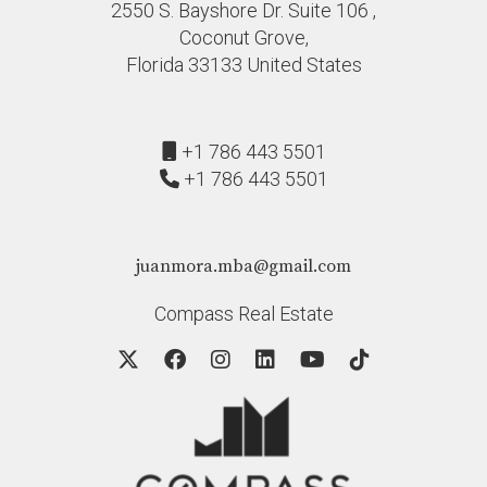
¿Cómo puedo trabajar con un agente
2550 S. Bayshore Dr. Suite 106 ,
inmobiliario?
Coconut Grove,
Florida 33133 United States
Contactar a un agente como Juan Mora te permitirá
recibir asesoramiento personalizado y acceso a listados
exclusivos adaptados a tus necesidades.
+1 786 443 5501
+1 786 443 5501
juanmora.mba@gmail.com
Compass Real Estate