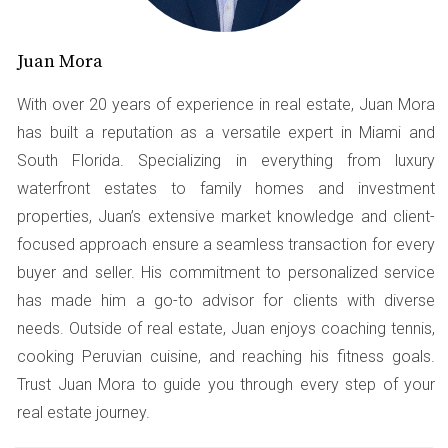
listados
Cuando se trata de buscar propiedades en Miami, hay
Juan Mora
ciertos períodos que destacan por ofrecer más opciones
With over 20 years of experience in real estate, Juan Mora
y mejores precios. Aquí te presentamos algunos
has built a reputation as a versatile expert in Miami and
momentos clave:
South Florida. Specializing in everything from luxury
Primavera: La temporada alta del mercado
waterfront estates to family homes and investment
properties, Juan’s extensive market knowledge and client-
La primavera es tradicionalmente considerada la
focused approach ensure a seamless transaction for every
temporada alta del mercado inmobiliario. Desde marzo
buyer and seller. His commitment to personalized service
hasta junio, muchos propietarios deciden listar sus
has made him a go-to advisor for clients with diverse
propiedades antes del verano. Durante estos meses,
needs. Outside of real estate, Juan enjoys coaching tennis,
verás un aumento significativo en la cantidad de nuevos
cooking Peruvian cuisine, and reaching his fitness goals.
listados disponibles. Además, las familias suelen preferir
Trust Juan Mora to guide you through every step of your
mudarse durante este tiempo para evitar interrumpir el
real estate journey.
año escolar.