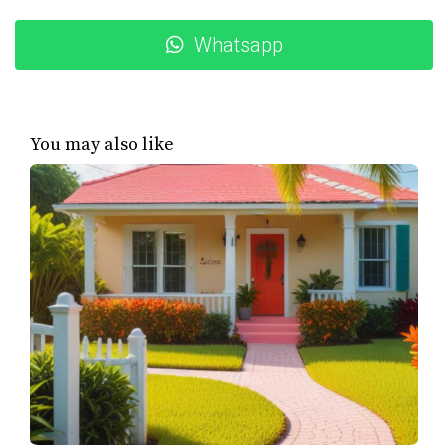
Otoño: Oportunidades ocultas
Whatsapp
Aunque la primavera es popular, el otoño también puede
ser un excelente momento para encontrar propiedades.
Desde septiembre hasta noviembre, muchos vendedores
están ansiosos por cerrar tratos antes de las festividades.
You may also like
Esto significa que podrías encontrar propiedades que
han estado en el mercado por un tiempo y que podrían
tener precios más negociables.
Las tasas de interés y su impacto en el
mercado
Las tasas de interés son otro factor crucial a considerar.
Cuando las tasas son bajas, más compradores entran al
mercado, lo que puede aumentar la competencia y los
precios. Por otro lado, cuando las tasas suben, podrías
encontrar menos competencia y mejores ofertas.