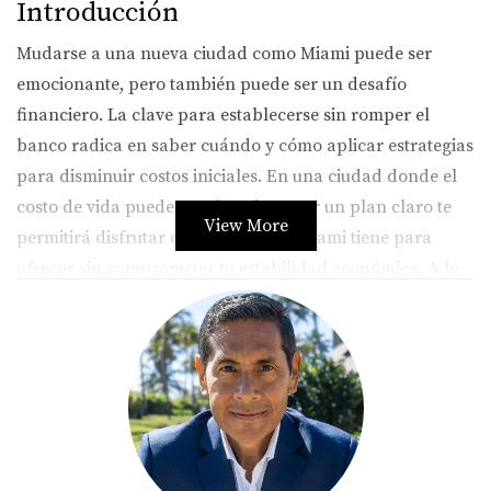
Introducción
Mudarse a una nueva ciudad como Miami puede ser
emocionante, pero también puede ser un desafío
financiero. La clave para establecerse sin romper el
banco radica en saber cuándo y cómo aplicar estrategias
para disminuir costos iniciales. En una ciudad donde el
costo de vida puede ser elevado, tener un plan claro te
View More
permitirá disfrutar de lo mejor que Miami tiene para
ofrecer sin comprometer tu estabilidad económica. A lo
largo de este artículo, compartiremos consejos prácticos
y ejemplos reales que te ayudarán a tomar decisiones
informadas.
Estrategias para Disminuir Costos
Iniciales
1. Elegir el Alquiler Adecuado