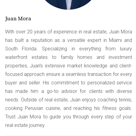
Una de las decisiones más importantes al mudarte a
Juan Mora
Miami es elegir dónde vivir. Los precios de alquiler
pueden variar drásticamente según la zona. Por ejemplo,
With over 20 years of experience in real estate, Juan Mora
áreas como Wynwood y Brickell son populares entre los
has built a reputation as a versatile expert in Miami and
jóvenes profesionales, pero también son más costosas.
South Florida. Specializing in everything from luxury
Considerar barrios emergentes como Little Havana o
waterfront estates to family homes and investment
Allapattah puede ofrecerte tarifas más asequibles sin
properties, Juan’s extensive market knowledge and client-
sacrificar calidad de vida. Además, no olvides investigar
focused approach ensure a seamless transaction for every
sobre los apartamentos que ofrecen promociones o
buyer and seller. His commitment to personalized service
descuentos por tiempo limitado. Algunos propietarios
has made him a go-to advisor for clients with diverse
están dispuestos a negociar precios si estás dispuesto a
needs. Outside of real estate, Juan enjoys coaching tennis,
firmar un contrato a largo plazo o si puedes mudarte en
cooking Peruvian cuisine, and reaching his fitness goals.
un momento menos concurrido del año.
Trust Juan Mora to guide you through every step of your
2. Optimizar Servicios Públicos
real estate journey.