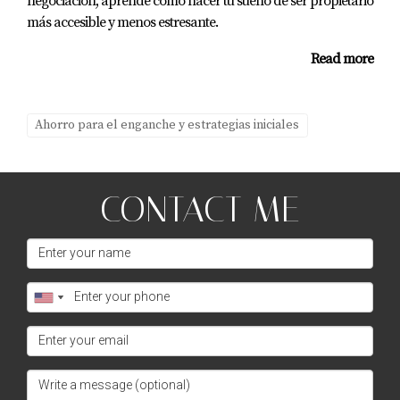
negociación, aprende cómo hacer tu sueño de ser propietario
poco de investigación y creatividad, puedes disfrutar
más accesible y menos estresante.
plenamente de tu nueva vida en esta vibrante ciudad sin
Read more
comprometer tu estabilidad económica. Si estás listo
para dar el siguiente paso hacia tu nueva aventura en
Miami o necesitas ayuda personalizada para encontrar
Ahorro para el enganche y estrategias iniciales
las mejores opciones disponibles, no dudes en contactar
a Juan Mora hoy mismo. ¡Tu futuro financiero te lo
agradecerá!
CONTACT ME
Preguntas Frecuentes
¿Cuáles son las áreas más asequibles para
vivir en Miami?
Las áreas como Little Havana y Allapattah suelen ofrecer
precios más accesibles en comparación con zonas más
populares como Brickell o Wynwood.