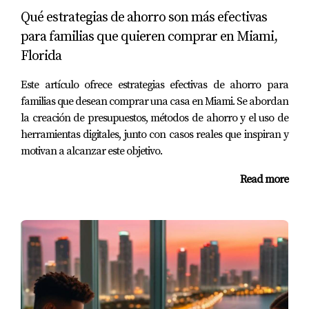
Qué estrategias de ahorro son más efectivas
de transporte público disponibles, como autobuses y
para familias que quieren comprar en Miami,
trenes ligeros, que pueden ser una alternativa económica
Florida
y eficiente. Además, considera la posibilidad de utilizar
aplicaciones de transporte compartido o alquilar
Este artículo ofrece estrategias efectivas de ahorro para
bicicletas para desplazamientos cortos. No solo
familias que desean comprar una casa en Miami. Se abordan
ahorrarás dinero, sino que también contribuirás a un
la creación de presupuestos, métodos de ahorro y el uso de
estilo de vida más sostenible.
herramientas digitales, junto con casos reales que inspiran y
motivan a alcanzar este objetivo.
Casos de Estudio
Read more
Para ilustrar cómo estas estrategias pueden marcar la
diferencia, compartimos tres historias inspiradoras:
Estudio de Caso 1: La Familia Pérez
La familia Pérez se mudó a Miami buscando una mejor
calidad de vida. Al principio, se sintieron abrumados por
los altos precios de alquiler en zonas populares. Sin