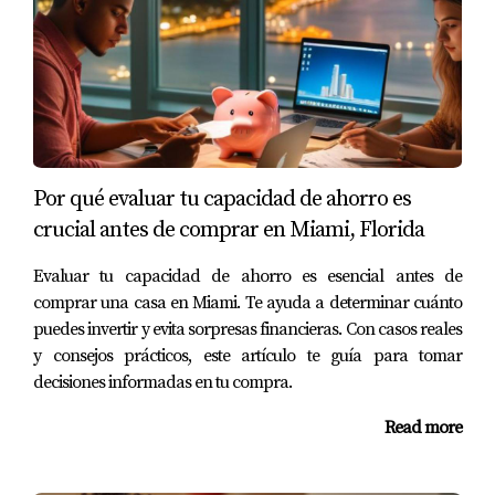
embargo, decidieron explorar barrios menos conocidos y
encontraron un apartamento espacioso en Little Havana
a un precio mucho más bajo. Al final del primer año,
habían ahorrado casi $6,000 solo en alquiler.
Estudio de Caso 2: Juan y su Compañero de
Cuarto
Por qué evaluar tu capacidad de ahorro es
crucial antes de comprar en Miami, Florida
Juan se mudó solo a Miami y se dio cuenta rápidamente
de que los costos eran más altos de lo esperado. Decidió
Evaluar tu capacidad de ahorro es esencial antes de
buscar un compañero de cuarto para compartir gastos y
comprar una casa en Miami. Te ayuda a determinar cuánto
encontró a alguien compatible a través de una aplicación
puedes invertir y evita sorpresas financieras. Con casos reales
dedicada a encontrar compañeros de vivienda. Juntos
y consejos prácticos, este artículo te guía para tomar
decisiones informadas en tu compra.
optimizaron sus servicios públicos al elegir proveedores
más económicos y redujeron sus facturas mensuales en
Read more
un 30%.