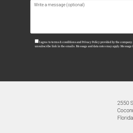
Sí, es posible hacerlo solo; sin embargo, con
¿Cuáles son los costos asociados con
Los costos pueden variar según el profesional
¿Cómo puedo encontrar al agente o 
I agree to terms & conditions and Privacy Policy provided by the company. I 
unsubscribe link in the emails. Message and data rates may apply. Message
Investiga sus credenciales, lee reseñas y co
que cada paso hacia adelante cuenta; si nece
Miami, ¡no dudes en contactar a Juan Mora!
2550 S.
Coconu
Florid