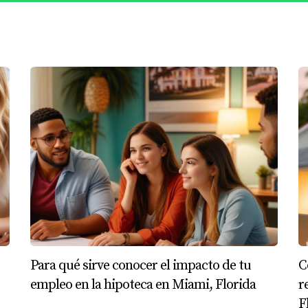
amente en orden. Después de trabajar con un agente hipotec
tuvo la aprobación para su préstamo. La experiencia le ense
o después de varios años fuera del mercado laboral. Al prin
riencia laboral previa. Sin embargo, al trabajar con un aseso
s efectivamente a potenciales empleadores. Gracias a esa ayu
pio negocio durante años, pero siempre se encontraba con obst
a de un agente hipotecario que también tenía experiencia en
esentar su caso ante los inversores. Con el apoyo adecuado, L
Para qué sirve conocer el impacto de tu
C
empleo en la hipoteca en Miami, Florida
r
F