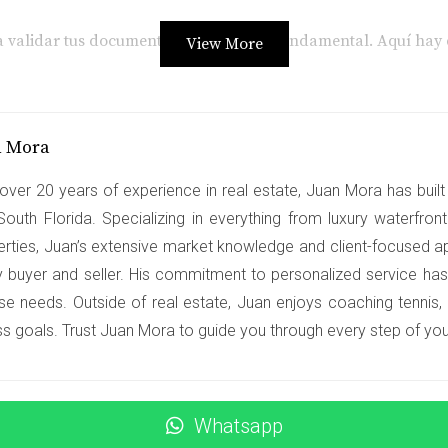
 validar tus documentos laborales es fundamental. Aquí hay 
View More
specializados en ayudar a los compradores a navegar por el c
n Mora
segurarse de que cumplan con los requisitos necesarios para 
rte las mejores tasas disponibles.
over 20 years of experience in real estate, Juan Mora has built 
South Florida. Specializing in everything from luxury waterfro
erties, Juan’s extensive market knowledge and client-focused a
en ofrecerte una perspectiva más amplia sobre cómo tus docume
y buyer and seller. His commitment to personalized service has
ntender cómo mejorar tu perfil financiero, lo cual es crucial
se needs. Outside of real estate, Juan enjoys coaching tennis,
e ser invaluable al momento de presentar tus documentos.
ss goals. Trust Juan Mora to guide you through every step of your
Whatsapp
on comprar su primera casa en Miami. Sin embargo, al intenta