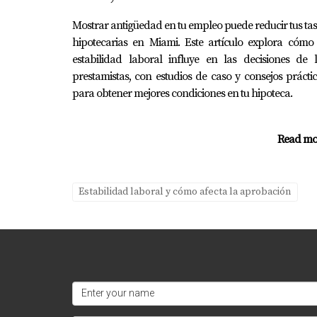
Conclusión
Mostrar antigüedad en tu empleo puede reducir tus ta
La validación de tus documentos laborales en
hipotecarias en Miami. Este artículo explora cómo
agente hipotecario o un asesor financiero dep
estabilidad laboral influye en las decisiones de 
Carlos, Ana y Luis demuestran que tener el res
prestamistas, con estudios de caso y consejos prácti
futuro financiero o profesional, no dudes en
para obtener mejores condiciones en tu hipoteca.
Preguntas Frecuentes
Read mo
¿Qué tipo de documentos necesito v
Generalmente necesitarás tu historial labora
Estabilidad laboral y cómo afecta la aprobación
pasado.
¿Cuánto tiempo toma validar mis d
El tiempo puede variar dependiendo del tipo 
proceso significativamente.
¿Puedo validar mis documentos sin 