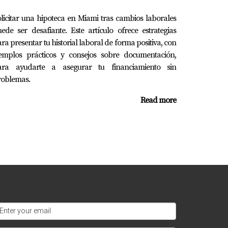
licitar una hipoteca en Miami tras cambios laborales
 con el apoyo adecuado. Elegir entre un
ede ser desafiante. Este artículo ofrece estrategias
 Las historias inspiradoras como las de
ra presentar tu historial laboral de forma positiva, con
ás listo para dar el siguiente paso hacia tu
jemplos prácticos y consejos sobre documentación,
rsonalizada.
ara ayudarte a asegurar tu financiamiento sin
roblemas.
Read more
elevante relacionada con tu empleo actual o
r con un profesional puede acelerar este