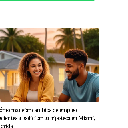
ario experimentado, pudo corregir errores
ñó la importancia de tener un profesional
cipio, se sintió abrumada por la cantidad de
r financiero que entendía su situación única,
da, Ana consiguió el trabajo soñado y ahora
áculos relacionados con la validación de sus
 asesoramiento empresarial. Juntos revisaron
uis logró asegurar financiamiento y
ómo manejar cambios de empleo
ecientes al solicitar tu hipoteca en Miami,
lorida