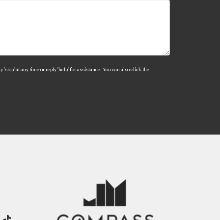
tizar que todo esté en orden.
menzar.
'stop' at any time or reply 'help' for assistance. You can also click the
n pasado por procesos similares. Recuerda
mo validar tus documentos laborales en