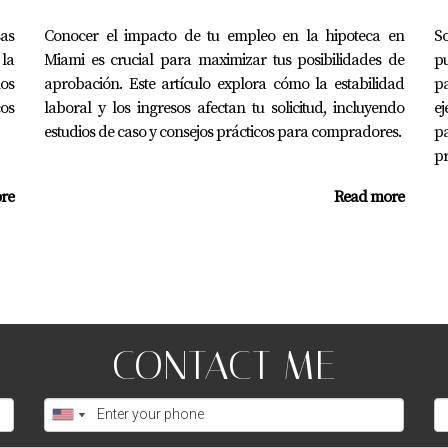
sas
Conocer el impacto de tu empleo en la hipoteca en
So
 Miami no tiene por qué ser una tarea abrumadora si cuentas
 la
Miami es crucial para maximizar tus posibilidades de
pu
enderá de tus necesidades específicas y objetivos personales.
los
aprobación. Este artículo explora cómo la estabilidad
pa
paldo correcto puede abrir puertas y transformar vidas. Si est
cos
laboral y los ingresos afectan tu solicitud, incluyendo
e
 contactar a Juan Mora hoy mismo para recibir orientación pe
estudios de caso y consejos prácticos para compradores.
p
p
re
Read more
alidar?
l, comprobantes de ingresos y cualquier otra documentación r
ocumentos?
CONTACT ME
de documento y la complejidad del caso; sin embargo, trabaja
ayuda?