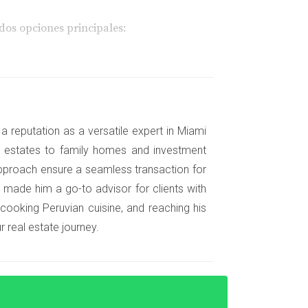
dos opciones principales:
omplejo mundo de las hipotecas. Ellos
obtener un préstamo. Además, tienen acceso a
a reputation as a versatile expert in Miami
nt estates to family homes and investment
pproach ensure a seamless transaction for
ntos laborales se integran en tu situación
 made him a go-to advisor for clients with
 si estás buscando un préstamo o una
 cooking Peruvian cuisine, and reaching his
 real estate journey.
r obtener una hipoteca, se dio cuenta de que