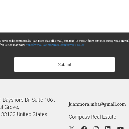
tar con un experto te ayudará a evitar errores comunes y garan
 la validación?
 que elijas; asegúrate de preguntar sobre tarifas antes de co
asesor adecuado?
agree to be contacted by Juan Mora via call, email, and text. To opt out from text messages, you can reply 
 frequency may vary.
https://www.juanmoramba.com/privacy-policy
nsidera pedir recomendaciones a amigos o familiares que haya
sitas ayuda adicional o tienes preguntas específicas sobre có
Submit
 Bayshore Dr. Suite 106 ,
juanmora.mba@gmail.com
t Grove,
a 33133 United States
Compass Real Estate