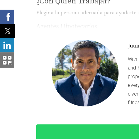
¿Con Quién Trabajar?
Elegir a la persona adecuada para ayudarte a
Agentes Hipotecarios
Los agentes hipotecarios son profesionales e
Jua
pueden revisar tus documentos laborales y a
una variedad de prestamistas y pueden ofrece
With 
Asesores Financieros
and 
prop
Por otro lado, los asesores financieros pued
ever
financiera general. Ellos pueden ayudarte a e
diver
inversión. Su conocimiento del mercado pued
fitne
Estudios de Caso
Caso 1: La Experiencia de Carlos
Carlos era un joven profesional que soñaba c