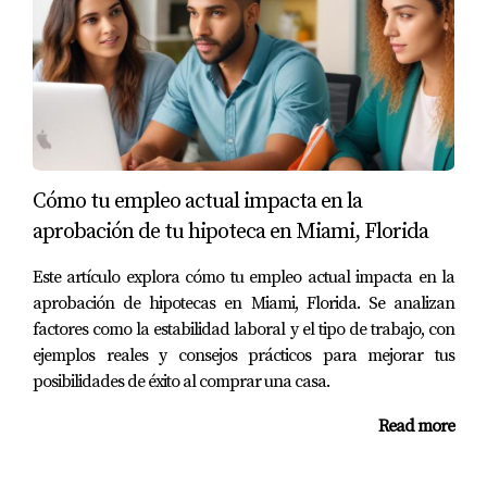
debido a su situación laboral inestable. Al asociarse con
un asesor hipotecario experimentado, Laura aprendió
cómo presentar sus ingresos totales y explicar la
naturaleza temporal de algunos trabajos. Su asesor le
ayudó a resaltar sus habilidades transferibles y cómo
había manejado sus finanzas durante períodos difíciles.
Como resultado, Laura no solo obtuvo la aprobación del
Cómo tu empleo actual impacta en la
préstamo, sino que también se sintió empoderada al
aprobación de tu hipoteca en Miami, Florida
aprender sobre el proceso financiero.
Este artículo explora cómo tu empleo actual impacta en la
aprobación de hipotecas en Miami, Florida. Se analizan
Conclusión
factores como la estabilidad laboral y el tipo de trabajo, con
La presentación adecuada de tu historial laboral es
ejemplos reales y consejos prácticos para mejorar tus
posibilidades de éxito al comprar una casa.
fundamental para asegurar la aprobación de una
hipoteca en Miami. Trabajar con asesores hipotecarios y
Read more
agentes inmobiliarios te brinda la oportunidad no solo
de presentar tus documentos correctamente, sino