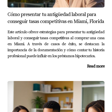
afectara su solicitud. Sin embargo, trabajó con un agente
inmobiliario que le recomendó incluir cartas explicativas
Cómo presentar tu antigüedad laboral para
sobre su situación. El agente ayudó a Carlos a redactar
conseguir tasas competitivas en Miami, Florida
una carta que explicaba las circunstancias detrás de su
desempleo y cómo había utilizado ese tiempo para
Este artículo ofrece estrategias para presentar tu antigüedad
laboral y conseguir tasas competitivas al comprar una casa
mejorar sus habilidades mediante cursos online. Gracias
en Miami. A través de casos de éxito, se destacan la
a esta estrategia, Carlos pudo demostrar a los
importancia de la documentación y cómo contar tu historia
prestamistas su compromiso con el crecimiento personal
profesional puede influir en los préstamos hipotecarios.
y profesional, lo que resultó en la aprobación de su
Read more
hipoteca.
Caso de Éxito 3: El Viaje de Laura
Laura era madre soltera y había trabajado en varios
empleos temporales para mantener a flote su hogar.
Cuando decidió comprar una casa para ella y su hijo,
sabía que tendría que enfrentar desafíos adicionales