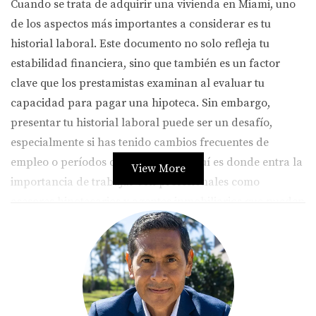
Cuando se trata de adquirir una vivienda en Miami, uno
de los aspectos más importantes a considerar es tu
historial laboral. Este documento no solo refleja tu
estabilidad financiera, sino que también es un factor
clave que los prestamistas examinan al evaluar tu
capacidad para pagar una hipoteca. Sin embargo,
presentar tu historial laboral puede ser un desafío,
especialmente si has tenido cambios frecuentes de
empleo o períodos de desempleo. Aquí es donde entra la
View More
importancia de trabajar con profesionales como
asesores hipotecarios y agentes inmobiliarios que pueden
ayudarte a navegar por este proceso.
Importancia del Historial Laboral
Tu historial laboral es esencial porque proporciona a los
prestamistas una visión clara de tus ingresos y