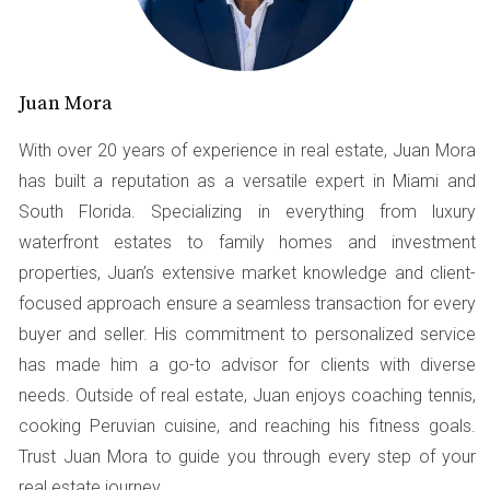
estabilidad. Un buen historial puede abrirte puertas,
mientras que uno problemático puede cerrarlas
rápidamente. Entre los factores que se consideran están:
Juan Mora
Duración en cada empleo.
Estabilidad en la carrera.
With over 20 years of experience in real estate, Juan Mora
Nivel de ingresos actual.
has built a reputation as a versatile expert in Miami and
Cualquier cambio significativo en el empleo.
South Florida. Specializing in everything from luxury
Un asesor hipotecario puede ayudarte a presentar esta
waterfront estates to family homes and investment
información de manera clara y concisa, lo que
properties, Juan’s extensive market knowledge and client-
aumentará tus posibilidades de obtener la aprobación
focused approach ensure a seamless transaction for every
del préstamo.
buyer and seller. His commitment to personalized service
has made him a go-to advisor for clients with diverse
Caso de Éxito 1: La Historia de Ana
needs. Outside of real estate, Juan enjoys coaching tennis,
Ana, una joven profesional en marketing digital, se
cooking Peruvian cuisine, and reaching his fitness goals.
encontró en una situación complicada cuando decidió
Trust Juan Mora to guide you through every step of your
comprar su primera casa. Había cambiado de trabajo
real estate journey.