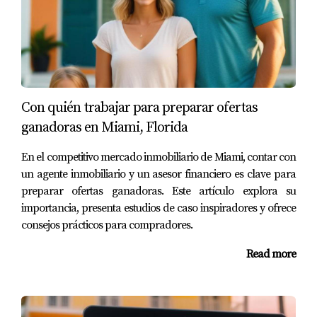
que siempre está en busca de oportunidades para
expandir su portafolio. Utiliza alertas para mantenerse
informada sobre propiedades en áreas emergentes en
Miami. Recientemente recibió una notificación sobre un
edificio multifamiliar a un precio atractivo. Actuando
rápidamente, pudo negociar un trato favorable antes que
Con quién trabajar para preparar ofertas
otros inversores se dieran cuenta del potencial del
ganadoras en Miami, Florida
inmueble. Gracias a sus alertas personalizadas, María ha
En el competitivo mercado inmobiliario de Miami, contar con
aumentado significativamente su inversión.
un agente inmobiliario y un asesor financiero es clave para
preparar ofertas ganadoras. Este artículo explora su
Consejos prácticos para configurar
importancia, presenta estudios de caso inspiradores y ofrece
alertas
consejos prácticos para compradores.
Configurar alertas efectivas puede ser sencillo si sigues
Read more
estos consejos:
Define tus criterios:
Sé específico acerca del tipo de
propiedad que buscas (número de habitaciones,