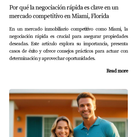
Hoy viven felices en su nuevo hogar.
Por qué la negociación rápida es clave en un
mercado competitivo en Miami, Florida
Caso 2: Juan y su primer hogar
En un mercado inmobiliario competitivo como Miami, la
Juan siempre soñó con ser propietario de su propia casa.
negociación rápida es crucial para asegurar propiedades
Sin embargo, el proceso parecía abrumador. Un amigo
deseadas. Este artículo explora su importancia, presenta
le recomendó establecer alertas para recibir
casos de éxito y ofrece consejos prácticos para actuar con
notificaciones sobre nuevas propiedades en su rango de
determinación y aprovechar oportunidades.
precio. Al poco tiempo, Juan recibió un aviso sobre un
Read more
condominio recién listado que estaba dentro de su
presupuesto y ubicación deseada. Tras visitar el lugar y
enamorarse del ambiente, decidió hacer una oferta
rápidamente. Su dedicación y el uso inteligente de las
alertas le permitieron conseguir su primera vivienda.
Caso 3: La inversión de María
María es una inversionista inmobiliaria experimentada