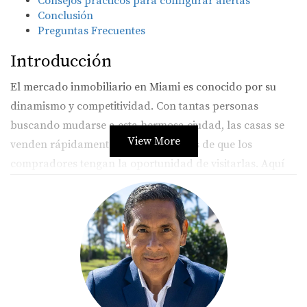
Consejos prácticos para configurar alertas
Conclusión
Preguntas Frecuentes
Introducción
El mercado inmobiliario en Miami es conocido por su
dinamismo y competitividad. Con tantas personas
buscando mudarse a esta hermosa ciudad, las casas se
View More
venden rápidamente, a menudo antes de que los
compradores tengan la oportunidad de visitarlas. Aquí
es donde las alertas de nuevos listados juegan un papel
crucial. Al configurar alertas personalizadas, puedes
recibir información sobre propiedades tan pronto como
se enumeran, lo que te da una ventaja significativa sobre
otros compradores. Esta estrategia no solo te ahorra
tiempo, sino que también puede ser la clave para
encontrar esa propiedad perfecta antes de que otros la