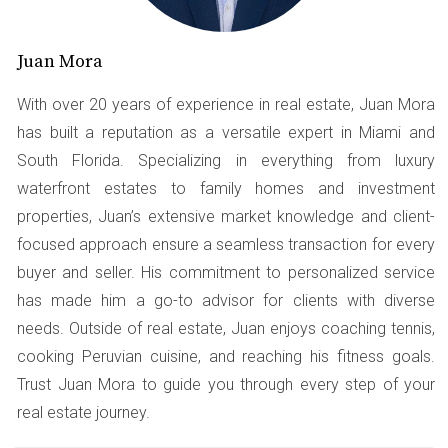
descubran.
Beneficios de las alertas de nuevos
Juan Mora
listados
With over 20 years of experience in real estate, Juan Mora
Las alertas de nuevos listados ofrecen múltiples
has built a reputation as a versatile expert in Miami and
beneficios que pueden transformar tu experiencia de
South Florida. Specializing in everything from luxury
compra. Aquí hay algunos aspectos destacados:
waterfront estates to family homes and investment
properties, Juan’s extensive market knowledge and client-
Acceso inmediato:
Recibirás notificaciones
focused approach ensure a seamless transaction for every
instantáneas sobre nuevas propiedades que
coincidan con tus criterios.
buyer and seller. His commitment to personalized service
Ahorro de tiempo:
No tendrás que buscar
has made him a go-to advisor for clients with diverse
manualmente en sitios web; las propiedades
needs. Outside of real estate, Juan enjoys coaching tennis,
llegarán a ti.
cooking Peruvian cuisine, and reaching his fitness goals.
Mayor conocimiento del mercado:
Te mantendrás
informado sobre los precios y tendencias del
Trust Juan Mora to guide you through every step of your
mercado en tiempo real.
real estate journey.
Oportunidades exclusivas:
Algunas propiedades se