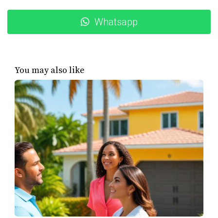
venden antes de ser publicadas ampliamente; estar
al tanto puede hacer la diferencia.
Whatsapp
Casos de éxito
Para ilustrar cómo las alertas de nuevos listados pueden
marcar la diferencia, aquí compartimos tres casos reales:
You may also like
Caso 1: La familia Pérez
La familia Pérez estaba buscando un hogar en un
vecindario específico en Miami. Después de meses sin
éxito, decidieron configurar alertas personalizadas en su
portal inmobiliario favorito. En cuestión de semanas,
recibieron una notificación sobre una casa que cumplía
con todos sus requisitos: tres habitaciones, un jardín
amplio y cerca de buenas escuelas. Gracias a su rápida
respuesta, pudieron programar una visita y hacer una
oferta antes de que la propiedad se mostrara al público.