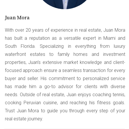
Una forma efectiva de mitigar las preocupaciones sobre
los empleos temporales es complementar tu historial
Juan Mora
laboral con experiencias adicionales. Esto puede incluir
trabajos independientes, proyectos freelance o incluso
With over 20 years of experience in real estate, Juan Mora
voluntariado en organizaciones locales. Al diversificar
has built a reputation as a versatile expert in Miami and
tus fuentes de ingresos y demostrar que tienes
South Florida. Specializing in everything from luxury
habilidades valiosas y versátiles, puedes fortalecer tu
waterfront estates to family homes and investment
perfil financiero ante los prestamistas.
properties, Juan’s extensive market knowledge and client-
focused approach ensure a seamless transaction for every
Construir un Fondo de Ahorros
buyer and seller. His commitment to personalized service
Un fondo de ahorros sólido puede actuar como un
has made him a go-to advisor for clients with diverse
colchón financiero en tiempos inciertos. Si bien puede
needs. Outside of real estate, Juan enjoys coaching tennis,
ser difícil ahorrar mientras trabajas en empleos
cooking Peruvian cuisine, and reaching his fitness goals.
temporales, es crucial destinar una parte de tus ingresos
Trust Juan Mora to guide you through every step of your
a un fondo de emergencia. Este fondo no solo te
real estate journey.
proporcionará tranquilidad, sino que también mostrará