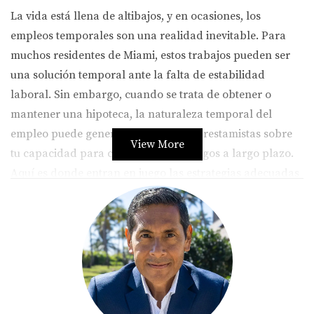
La vida está llena de altibajos, y en ocasiones, los
empleos temporales son una realidad inevitable. Para
muchos residentes de Miami, estos trabajos pueden ser
una solución temporal ante la falta de estabilidad
laboral. Sin embargo, cuando se trata de obtener o
mantener una hipoteca, la naturaleza temporal del
empleo puede generar dudas en los prestamistas sobre
View More
tu capacidad para cumplir con los pagos a largo plazo.
Aquí es donde entran en juego las estrategias adecuadas
para demostrar que, a pesar de la inestabilidad laboral,
puedes ser un prestatario confiable.
Estrategias para Minimizar el
Impacto
Complementar tu Historial Laboral