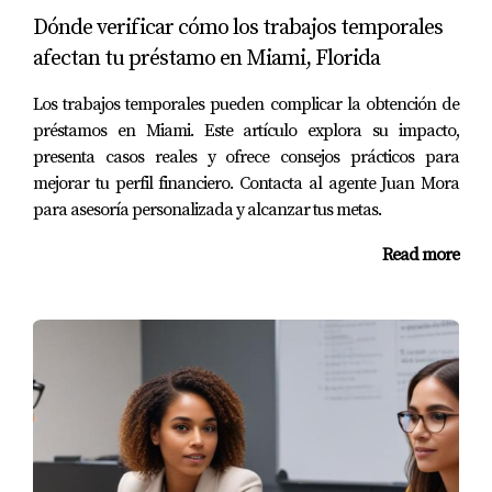
Dónde verificar cómo los trabajos temporales
Estudio de Caso 1: La Historia de Ana
afectan tu préstamo en Miami, Florida
Ana es una madre soltera que ha trabajado en varios
Los trabajos temporales pueden complicar la obtención de
empleos temporales desde que perdió su trabajo estable
préstamos en Miami. Este artículo explora su impacto,
hace un año. A pesar de la incertidumbre, decidió
presenta casos reales y ofrece consejos prácticos para
comenzar un negocio propio ofreciendo servicios de
mejorar tu perfil financiero. Contacta al agente Juan Mora
limpieza. Además, se involucró como voluntaria en su
para asesoría personalizada y alcanzar tus metas.
comunidad local. Gracias a su esfuerzo por diversificar
Read more
sus ingresos y documentar su trabajo independiente,
pudo obtener una hipoteca para comprar su primera
casa en Miami. Ana demuestra que la perseverancia y la
proactividad pueden superar los desafíos laborales.
Estudio de Caso 2: El Camino de Luis
Luis trabajaba como contratista independiente y
enfrentaba dificultades para obtener financiamiento