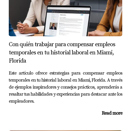
debido a su historial laboral irregular. Sin embargo,
tomó medidas para establecer un fondo de ahorros
robusto y comenzó a trabajar en proyectos a largo plazo
que le ofrecieron mayor estabilidad financiera. Al
presentar sus ahorros y contratos vigentes al
Con quién trabajar para compensar empleos
prestamista, Luis logró asegurar una hipoteca favorable
temporales en tu historial laboral en Miami,
que le permitió comprar su hogar soñado.
Florida
Estudio de Caso 3: La Experiencia de Marta
Este artículo ofrece estrategias para compensar empleos
Marta había estado trabajando en empleos temporales
temporales en tu historial laboral en Miami, Florida. A través
durante varios años antes de decidir comprar una casa.
de ejemplos inspiradores y consejos prácticos, aprenderás a
Se dio cuenta de que necesitaba demostrar estabilidad
resaltar tus habilidades y experiencias para destacar ante los
financiera para calificar para una hipoteca. Se dedicó a
empleadores.
mejorar su educación profesional mediante cursos online
Read more
y obtuvo certificaciones relevantes en su campo. Con su
nuevo conocimiento y habilidades, pudo conseguir un