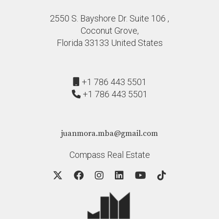
Sí, pero es fundamental demostrar consistencia e
2550 S. Bayshore Dr. Suite 106 ,
ingresos adicionales mediante documentación adecuada
Coconut Grove,
y un historial laboral diversificado.
Florida 33133 United States
¿Qué pasos debo seguir si quiero cambiar mi
situación laboral antes de solicitar una
hipoteca?
+1 786 443 5501
+1 786 443 5501
Puedes invertir tiempo en mejorar tus habilidades
mediante cursos o certificaciones relevantes para
aumentar tus oportunidades laborales permanentes
juanmora.mba@gmail.com
antes de solicitar financiamiento.
Compass Real Estate
No esperes más; comienza hoy mismo a construir el
futuro financiero que deseas con la ayuda experta del
agente Juan Mora.