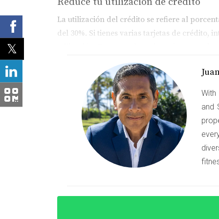
Reduce tu utilización de crédito
La utilización del crédito se refiere al porce
del 30%. Si tienes varias tarjetas de crédito,
utilización. Esto no solo mejorará tu puntaje 
Revisa tu reporte crediticio
Jua
Es fundamental revisar regularmente tu repo
With 
un reporte gratuito una vez al año de cada una
and 
Corregir información incorrecta puede tener
prop
Casos de éxito
ever
diver
El viaje de Ana y Carlos hacia su pr
fitne
Ana y Carlos eran una pareja joven que soñab
debido a algunos pagos atrasados en el pasa
utilización de crédito al 20%. Después de sei
finalmente comprar la casa que tanto deseab