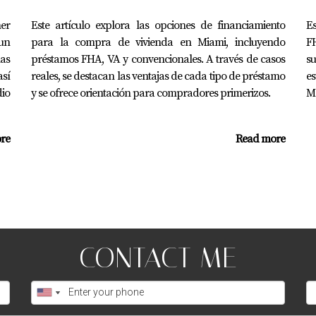
as en el camino hacia la compra de tu hogar ideal en Miami.
er
Este artículo explora las opciones de financiamiento
Es
un
para la compra de vivienda en Miami, incluyendo
FH
 cerca de lo que piensas; empieza hoy mismo." - Juan M
as
préstamos FHA, VA y convencionales. A través de casos
su
sí
reales, se destacan las ventajas de cada tipo de préstamo
es
poyo durante este proceso, no dudes en contactar a Juan Mora
io
y se ofrece orientación para compradores primerizos.
Mo
on confianza.
re
Read more
taje crediticio?
ativas puede variar según cada situación individual; sin embarg
os meses.
CONTACT ME
s en mi reporte crediticio?
disputarlos inmediatamente contactando a la agencia corres