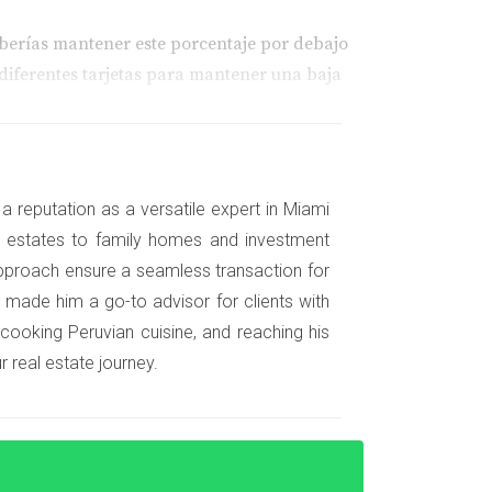
 deberías mantener este porcentaje por debajo
e diferentes tarjetas para mantener una baja
anciera.
Muchas personas no saben que pueden obtener
a reputation as a versatile expert in Miami
, asegúrate de disputarlos lo antes posible.
nt estates to family homes and investment
pproach ensure a seamless transaction for
 made him a go-to advisor for clients with
 cooking Peruvian cuisine, and reaching his
 real estate journey.
aje crediticio era inferior a lo deseado
 todas sus cuentas a tiempo y redujeron su
itió acceder a una tasa hipotecaria más baja y