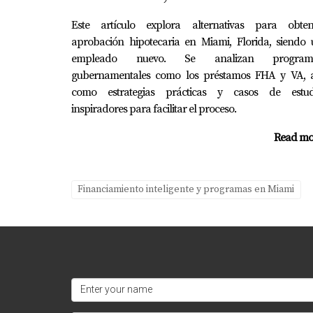
del buen crédito; puede abrirte muchas puert
Este artículo explora alternativas para obten
aprobación hipotecaria en Miami, Florida, siendo 
"Tu sueño de ser propietario está más
empleado nuevo. Se analizan program
gubernamentales como los préstamos FHA y VA, a
Si necesitas asesoramiento personalizado o a
como estrategias prácticas y casos de estud
inspiradores para facilitar el proceso.
mundo del crédito y la compra de vivienda c
Read mo
Preguntas Frecuentes
¿Cuánto tiempo toma mejorar mi pun
Financiamiento inteligente y programas en Miami
El tiempo necesario para ver mejoras signific
podrías notar cambios positivos en unos poc
¿Qué debo hacer si encuentro errore
Si encuentras errores en tu reporte, debes 
respalde tu reclamo.