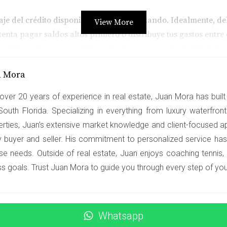
ntaje del crédito disponible que estás utilizando. Idealmente,
View More
 intenta pagar saldos altos primero o distribuye tus gastos entr
crediticio, sino que también te dará una mayor flexibilidad fin
n Mora
rte crediticio en busca de errores o información inexacta. 
over 20 years of experience in real estate, Juan Mora has built 
 de las principales agencias de crédito. Si encuentras errores
South Florida. Specializing in everything from luxury waterfro
 un impacto inmediato en tu puntuación.
erties, Juan’s extensive market knowledge and client-focused a
y buyer and seller. His commitment to personalized service has
se needs. Outside of real estate, Juan enjoys coaching tennis,
imera casa
ss goals. Trust Juan Mora to guide you through every step of your
a con comprar su primera casa en Miami. Sin embargo, su punt
do. Decidieron tomar medidas inmediatas: comenzaron a pagar
s meses, su puntaje aumentó significativamente, lo que les perm
Whatsapp
an.