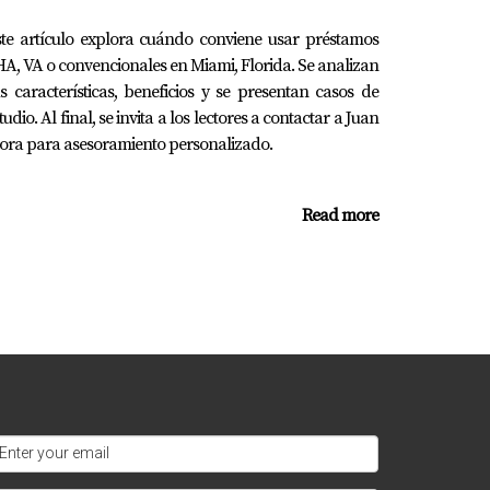
te artículo explora cuándo conviene usar préstamos
A, VA o convencionales en Miami, Florida. Se analizan
ora
s características, beneficios y se presentan casos de
tudio. Al final, se invita a los lectores a contactar a Juan
. Él está aquí para ayudarte a navegar por el
ra para asesoramiento personalizado.
Read more
o, siguiendo las estrategias correctas,
pondiente y proporcionando documentación que