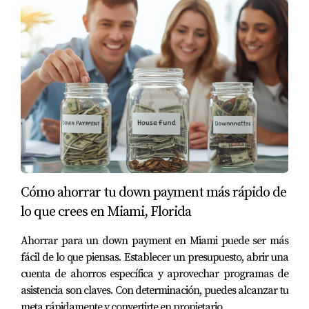
permitirá vivir una vida más alineada con tus valores y
sueños. Las estrategias como el método 50/30/20 y el
análisis detallado de tus gastos son herramientas
poderosas que pueden transformar tu relación con el
dinero. Recuerda que cada pequeño cambio cuenta; cada
dólar ahorrado es un paso hacia tus objetivos
financieros. Si estás listo para tomar control sobre tus
finanzas y acelerar tu camino hacia la libertad
financiera, considera trabajar con un experto como Juan
Mora. Su experiencia puede guiarte en la
Cómo ahorrar tu down payment más rápido de
implementación efectiva de estas estrategias
lo que crees en Miami, Florida
personalizadas según tu situación única. ¡No esperes
más! Comienza hoy mismo a establecer tus prioridades
Ahorrar para un down payment en Miami puede ser más
financieras y observa cómo tu futuro se transforma
fácil de lo que piensas. Establecer un presupuesto, abrir una
cuenta de ahorros específica y aprovechar programas de
positivamente.
asistencia son claves. Con determinación, puedes alcanzar tu
Preguntas Frecuentes
meta rápidamente y convertirte en propietario.