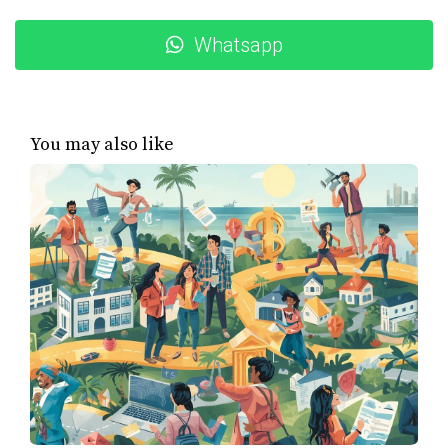
viajar? ¿Ahorrar para una casa? ¿O quizás invertir en
Whatsapp
educación? Una vez que establezcas tus prioridades, será
más fácil decidir dónde gastar y dónde recortar.
Recuerda que no se trata solo de ahorrar dinero; se trata
de ahorrar para lo que realmente valoras en la vida.
You may also like
Estudios de caso
Para ilustrar cómo estas estrategias pueden ser efectivas,
aquí hay tres estudios de caso de personas en Miami que
han logrado establecer prioridades de gasto
exitosamente.
Caso 1: Laura y su viaje a Europa
Laura soñaba con viajar a Europa desde que era
adolescente. Sin embargo, sus gastos mensuales estaban
descontrolados. Después de implementar el método