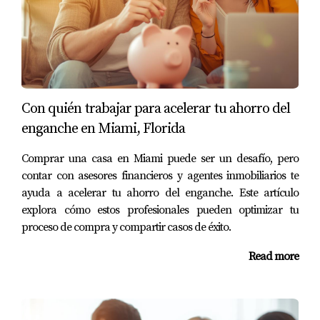
Hoy en día, Carlos es propietario felizmente.
Caso 3: Mariana y su educación continua
Mariana trabajaba en marketing pero quería avanzar en
su carrera mediante un posgrado. Sin embargo, el costo
del programa era elevado. Después de realizar un
Con quién trabajar para acelerar tu ahorro del
análisis detallado de sus finanzas y aplicar el método
enganche en Miami, Florida
50/30/20, decidió reducir sus gastos en entretenimiento y
Comprar una casa en Miami puede ser un desafío, pero
comenzar a ahorrar específicamente para su educación.
contar con asesores financieros y agentes inmobiliarios te
Con disciplina y enfoque, Mariana logró inscribirse en el
ayuda a acelerar tu ahorro del enganche. Este artículo
programa deseado y ahora está más cerca de alcanzar
explora cómo estos profesionales pueden optimizar tu
sus metas profesionales.
proceso de compra y compartir casos de éxito.
Conclusión
Read more
Establecer prioridades de gastos no solo te ayudará a
acelerar tu ahorro en Miami, sino que también te