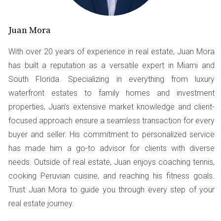
Análisis de gastos
Juan Mora
Realizar un análisis detallado de tus gastos mensuales es
otra estrategia efectiva. Puedes hacerlo utilizando
With over 20 years of experience in real estate, Juan Mora
aplicaciones financieras o simplemente llevando un
has built a reputation as a versatile expert in Miami and
registro manual. Al categorizar tus gastos, podrás
South Florida. Specializing in everything from luxury
identificar patrones y áreas donde podrías ahorrar. Por
waterfront estates to family homes and investment
ejemplo, si notas que gastas mucho en suscripciones que
properties, Juan’s extensive market knowledge and client-
no utilizas, este es un buen momento para cancelarlas.
focused approach ensure a seamless transaction for every
Este tipo de análisis no solo te da control sobre tus
buyer and seller. His commitment to personalized service
finanzas, sino que también te empodera al tomar
has made him a go-to advisor for clients with diverse
decisiones informadas.
needs. Outside of real estate, Juan enjoys coaching tennis,
cooking Peruvian cuisine, and reaching his fitness goals.
Definir tus prioridades personales
Trust Juan Mora to guide you through every step of your
Cada persona tiene diferentes prioridades y valores. Es
real estate journey.
esencial definir qué es lo más importante para ti. ¿Es