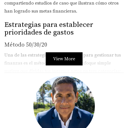
compartiendo estudios de caso que ilustran cómo otros
han logrado sus metas financieras.
Estrategias para establecer
prioridades de gastos
Método 50/30/20
Una de las estrategias más populares para gestionar tus
View More
finanzas es el método 50/30/20. Este enfoque simple
sugiere que dividas tus ingresos netos en tres categorías:
50% para necesidades, 30% para deseos y 20% para
ahorros. Este método no solo te ayuda a tener una visión
clara de tus gastos, sino que también te permite
identificar áreas donde puedes recortar. Por ejemplo, si
descubres que estás gastando más del 30% en deseos,
podrías considerar reducir las cenas fuera o las compras
impulsivas.