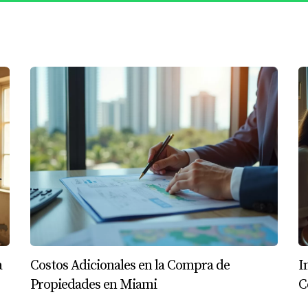
tantes?
os de pago, obligaciones del vendedor y comprador, así como p
confuso?
cializado en bienes raíces para aclarar cualquier duda antes
ntrato?
 hacerlo antes de firmar el contrato.
ato?
acciones legales o pérdidas financieras significativas.
mi es fundamental para asegurar tu inversión. Soy Juan Mora
preguntas o necesitas asesoramiento personalizado, no dudes 
a
Costos Adicionales en la Compra de
I
y proteger tu inversión.
Propiedades en Miami
C