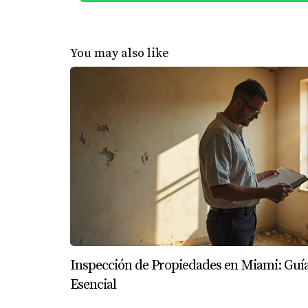
¿Cuáles son las cláusulas más impor
Las cláusulas clave incluyen el precio, plaz
You may also like
¿Qué debo hacer si encuentro algo 
Es recomendable consultar a un abogado espe
¿Puedo negociar los términos del co
Sí, muchos términos son negociables. Es mejor
¿Qué pasa si no cumplo con el contr
No cumplir con un contrato puede resultar en 
Entender un contrato de compraventa en Mia
navegar este proceso complicado. Si tienes 
Inspección de Propiedades en Miami: Guí
para ayudarte a tomar decisiones informadas 
Esencial