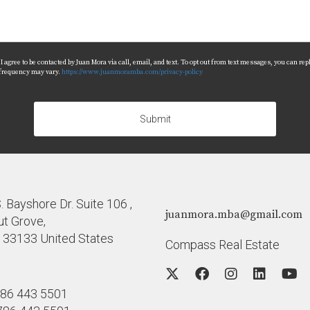
agree to be contacted by Juan Mora via call, email, and text. To opt out from text messages, you can reply 
 frequency may vary.
https://www.juanmoramba.com/privacy-policy
Submit
 Bayshore Dr. Suite 106 ,
juanmora.mba@gmail.com
t Grove,
a 33133 United States
Compass Real Estate
86 443 5501