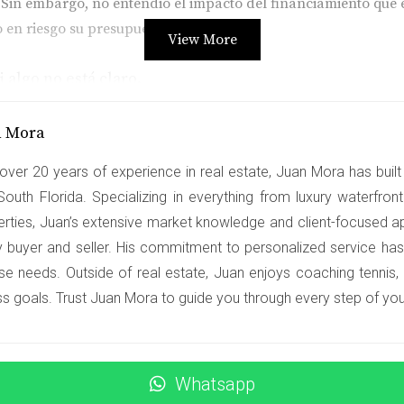
in embargo, no entendió el impacto del financiamiento que eli
en riesgo su presupuesto.
View More
 algo no está claro.
n Mora
se apresuró a firmar sin verificar los términos de rescisión.
over 20 years of experience in real estate, Juan Mora has built 
le.
South Florida. Specializing in everything from luxury waterfro
erties, Juan’s extensive market knowledge and client-focused a
a entender puede evitar grandes pérdidas.
y buyer and seller. His commitment to personalized service has
se needs. Outside of real estate, Juan enjoys coaching tennis,
ss goals. Trust Juan Mora to guide you through every step of your
a?
inos de la venta de un bien inmueble. Incluye detalles sobre 
Whatsapp