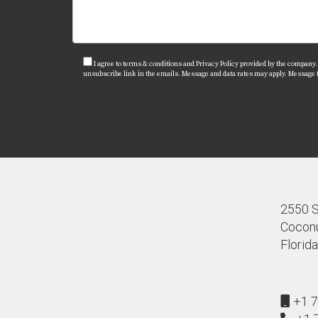
I agree to terms & conditions and Privacy Policy provided by the company. I 
unsubscribe link in the emails. Message and data rates may apply. Message
2550 S.
Coconu
Florid
+1 7