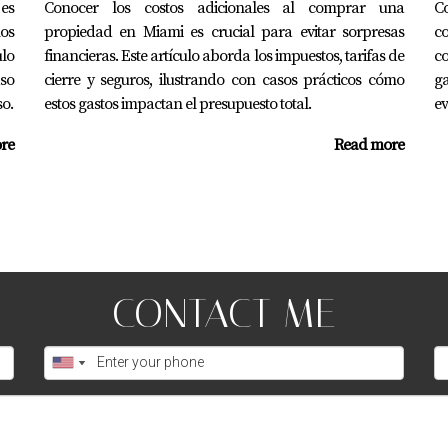
es
Conocer los costos adicionales al comprar una
C
ños
propiedad en Miami es crucial para evitar sorpresas
co
ulo
financieras. Este artículo aborda los impuestos, tarifas de
c
aso
cierre y seguros, ilustrando con casos prácticos cómo
g
so.
estos gastos impactan el presupuesto total.
ev
re
Read more
CONTACT ME