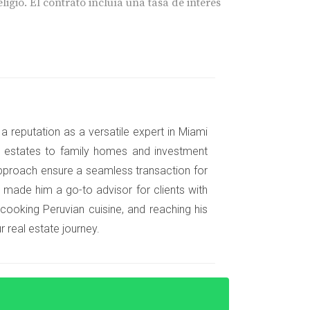
gió. El contrato incluía una tasa de interés
 Cuando decidió cancelar la compra, descubrió
a reputation as a versatile expert in Miami
nt estates to family homes and investment
pproach ensure a seamless transaction for
 made him a go-to advisor for clients with
 cooking Peruvian cuisine, and reaching his
 real estate journey.
el precio, condiciones y derechos de ambas