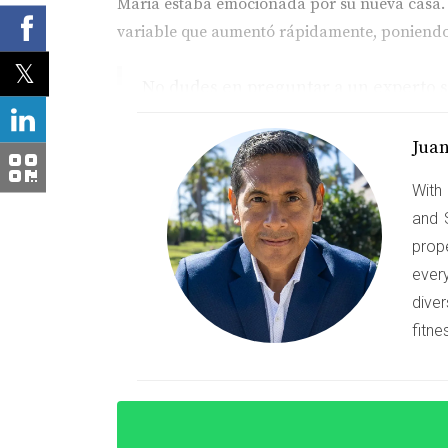
Maria estaba emocionada por su nueva casa. S
variable que aumentó rápidamente, poniendo 
No dudes en preguntar a un experto si
Caso de Pedro
Jua
Pedro encontró una propiedad perfecta, pero 
With 
que debía pagar una penalización considerab
and 
prop
A veces, tomarse un tiempo extra par
ever
diver
Preguntas Frecuentes
fitne
¿Qué es un contrato de compravent
Es un documento legal que establece los térm
partes.