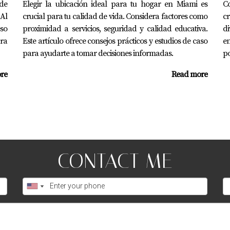
de
Elegir la ubicación ideal para tu hogar en Miami es
Co
Al
ión sobre cómo encontrar la mejor ubicación para tu familia e
crucial para tu calidad de vida. Considera factores como
cr
eso
proximidad a servicios, seguridad y calidad educativa.
d
ara
Este artículo ofrece consejos prácticos y estudios de caso
en
para ayudarte a tomar decisiones informadas.
po
hacia el hogar perfecto cerca de las mejores escuelas.
re
Read more
so del camino hacia tu nuevo hogar.
de buenos colegios?
CONTACT ME
cceso a una educación de calidad y permite involucrarse más a
sobre las mejores escuelas en Miami?
ls.org o hablar con agentes inmobiliarios locales como Jua