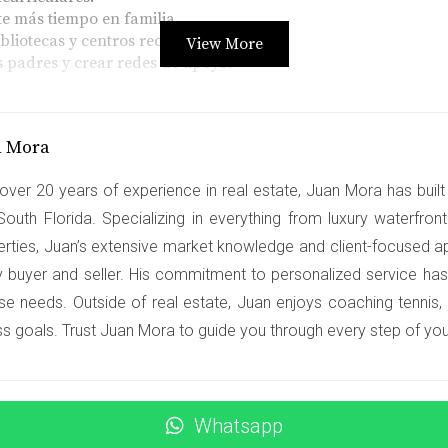
e más tiempo en familia.
liotecas y centros recreativos.
View More
s padres y crear redes de apoyo.
érez
os. Al principio, su enfoque principal fue encontrar una casa
n Mora
ra esencial. Después de investigar varias áreas, decidieron e
over 20 years of experience in real estate, Juan Mora has built 
 nuestros hijos tuvieran acceso a una buena educación", com
South Florida. Specializing in everything from luxury waterfro
decisión les permitió participar activamente en actividades es
erties, Juan’s extensive market knowledge and client-focused a
y buyer and seller. His commitment to personalized service has
se needs. Outside of real estate, Juan enjoys coaching tennis,
ss goals. Trust Juan Mora to guide you through every step of your
io después de vivir en otra ciudad durante años. Con dos hi
ron por mudarse cerca de un colegio conocido por su enfoque
tiva fue determinante", dice Juan Gómez. "Queríamos asegurar
Whatsapp
erés por aprender". Su elección no solo benefició a sus hijo