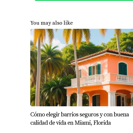
oportunidades para hacer amigos y establece
Caso Estudio 3: Los Martínez
You may also like
Los Martínez son una familia mixta con antec
disponibles sino también cómo estas reflejaba
aprender tanto inglés como español. "Para n
Ana Martínez. Además del beneficio educativo,
nueva comunidad.
Conclusiones
La cercanía a colegios y servicios educativos
estudiados, queda claro que esta elección no 
considerar todos estos factores, las familia
deseas asesoramiento personalizado sobre cóm
Cómo elegir barrios seguros y con buena
Juan Mora. Su experiencia te ayudará a nave
calidad de vida en Miami, Florida
¡Contáctame hoy!