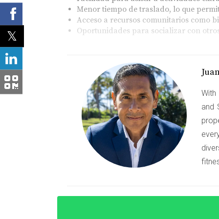
Menor tiempo de traslado, lo que permit
Acceso a recursos comunitarios como bib
Oportunidades para socializar con otro
Caso Estudio 1: La Familia P
La familia Pérez se mudó a Miami hace tres añ
Jua
cuenta de que la cercanía a buenos colegios e
With 
altamente calificada. "No solo queríamos que
and 
involucrarnos en la comunidad escolar". Esta 
prop
intereses similares.
ever
Caso Estudio 2: Los Gómez
diver
fitne
Los Gómez llegaron a Miami buscando un camb
vecindario seguro con buenas escuelas. Opta
Ingeniería y Matemáticas). "La calidad educa
programas que fomentaran su curiosidad e int