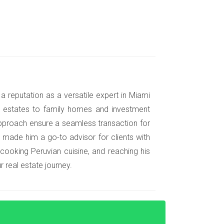
 asequible; sin embargo, pronto se dieron
stablecerse cerca de una escuela primaria
a reputation as a versatile expert in Miami
enta María Pérez, "sino también queríamos
nt estates to family homes and investment
colares y conocer a otras familias con
pproach ensure a seamless transaction for
 made him a go-to advisor for clients with
 cooking Peruvian cuisine, and reaching his
 real estate journey.
jos pequeños, su prioridad era encontrar un
 en la educación STEM (Ciencia, Tecnología,
nos de que nuestros hijos tuvieran acceso a
s académicamente, sino que también les brindó