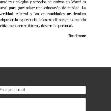
nsiderar colegios y servicios educativos en Miami es
n Miami, ¡estoy aquí para ayudarte!
ucial para garantizar una educación de calidad. La
iversidad cultural y las oportunidades académicas
riquecen la experiencia de los estudiantes, impactando
sitivamente en su futuro y desarrollo personal.
Read more
ctivamente en la comunidad escolar.
n Mora para obtener recomendaciones