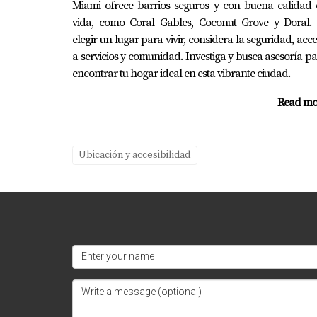
Miami ofrece barrios seguros y con buena calidad 
vida, como Coral Gables, Coconut Grove y Doral. 
Si tienes preguntas o necesitas más informac
elegir un lugar para vivir, considera la seguridad, acc
¡No esperes más!
a servicios y comunidad. Investiga y busca asesoría p
encontrar tu hogar ideal en esta vibrante ciudad.
Tu futuro comienza hoy; toma el primer paso 
Read mo
¡Hablemos!
Juan Mora está listo para guiarte en cada pa
Ubicación y accesibilidad
Preguntas Frecuentes
¿Por qué es importante vivir cerca 
Vivir cerca de buenas escuelas facilita el a
¿Cómo puedo encontrar información 
Puedes consultar sitios web como GreatSchoo
personalizadas.