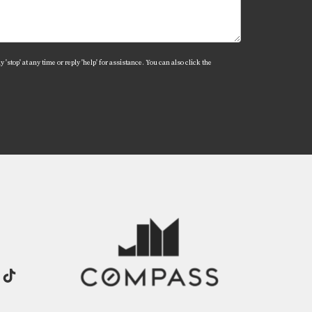
riculares y bibliotecas públicas.
'stop' at any time or reply 'help' for assistance. You can also click the
es sociales y aumentar su autoestima.
 excelentes maneras de integrarse. Recuerda
an Mora está aquí para ayudarte.