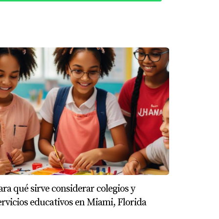
debían considerar no solo las escuelas
escuelas bilingües donde sus hijos pudieran
gua materna mientras aprendían", explica
spanohablantes y crear una red sólida en su
de decidir dónde vivir. A través de los casos
n su bienestar emocional y social. Al
cerse. Si estás buscando un hogar en Miami y
vicios educativos, no dudes en contactar a
ara qué sirve considerar colegios y
ervicios educativos en Miami, Florida