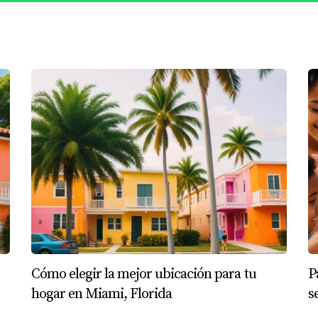
r relaciones duraderas.
edentes culturales diversos. Al mudarse a Miami, sabían que 
n su herencia cultural. Se decidieron por un vecindario con 
osotros era importante que nuestros hijos mantuvieran su len
 esta decisión les permitió conectarse con otras familias hi
 en Miami es un aspecto vital para muchas familias al momento 
solo afecta el rendimiento académico de los niños, sino tambié
s pueden tomar decisiones más informadas sobre dónde estable
o encontrar el lugar ideal cerca de excelentes colegios y ser
Cómo elegir la mejor ubicación para tu
P
gar por el mercado inmobiliario con confianza.
hogar en Miami, Florida
s