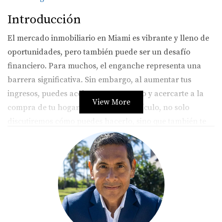
Introducción
El mercado inmobiliario en Miami es vibrante y lleno de
oportunidades, pero también puede ser un desafío
financiero. Para muchos, el enganche representa una
barrera significativa. Sin embargo, al aumentar tus
ingresos, puedes acelerar este proceso y acercarte a la
View More
compra de tu hogar ideal. En este artículo, no solo
discutiremos cómo puedes hacerlo, sino que también te
inspiraremos con historias de personas que han
recorrido este camino exitosamente.
Estrategias para aumentar tus
ingresos
Aumentar tus ingresos no siempre significa trabajar más
horas en tu empleo actual. Hay varias estrategias que