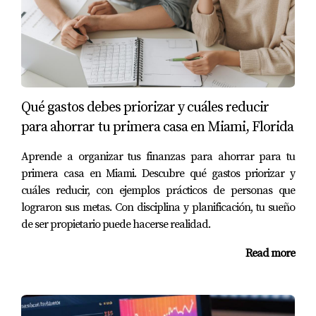
Caso 1: Ana y su negocio de repostería
Ana siempre tuvo una pasión por la repostería. Después
de perder su trabajo durante la pandemia, decidió
convertir su hobby en un negocio. Comenzó vendiendo
pasteles y galletas personalizadas desde casa. Con
Qué gastos debes priorizar y cuáles reducir
dedicación y marketing en redes sociales, logró construir
para ahorrar tu primera casa en Miami, Florida
una clientela leal. En menos de dos años, Ana ahorró
suficiente dinero para dar el enganche de su primer
Aprende a organizar tus finanzas para ahorrar para tu
apartamento.
primera casa en Miami. Descubre qué gastos priorizar y
cuáles reducir, con ejemplos prácticos de personas que
Caso 2: Luis y las inversiones inmobiliarias
lograron sus metas. Con disciplina y planificación, tu sueño
de ser propietario puede hacerse realidad.
Luis trabajaba como ingeniero, pero siempre había
soñado con invertir en bienes raíces. Después de asistir a
Read more
un seminario sobre inversiones, decidió comprar una
propiedad pequeña para alquilarla. Con el tiempo, logró
adquirir más propiedades y generar un ingreso pasivo