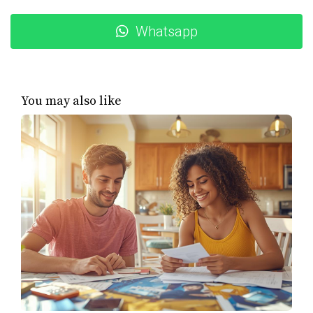
Inversiones inteligentes
Whatsapp
Invertir puede parecer intimidante, pero con la
educación adecuada, puedes hacer crecer tu dinero de
manera efectiva. Considera las siguientes opciones:
You may also like
Fondos indexados: Son una opción menos
arriesgada que las acciones individuales y ofrecen
rendimientos sólidos a largo plazo.
Bienes raíces: Comprar propiedades para alquilar
puede generar un flujo constante de ingresos.
Cuentas de ahorro de alto rendimiento: Aunque no
son inversiones tradicionales, te permiten ganar
intereses sobre tu dinero mientras lo ahorras.
Recuerda investigar y educarte antes de tomar decisiones
financieras importantes.
Educación y capacitación