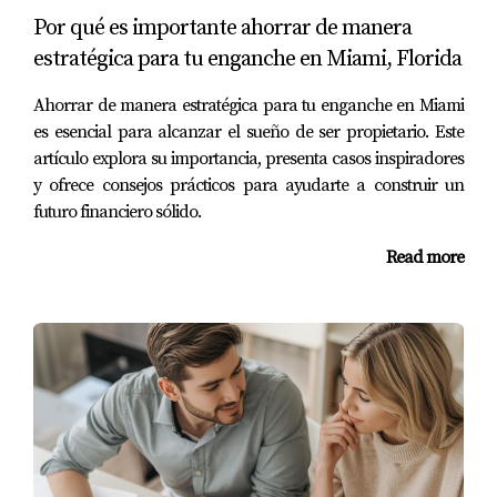
Invertir en tu educación puede abrirte puertas a mejores
Por qué es importante ahorrar de manera
oportunidades laborales. Considera:
estratégica para tu enganche en Miami, Florida
Cursos online: Plataformas como Coursera o
Ahorrar de manera estratégica para tu enganche en Miami
Udemy ofrecen cursos accesibles en diversas áreas.
es esencial para alcanzar el sueño de ser propietario. Este
Talleres locales: Muchas organizaciones en Miami
artículo explora su importancia, presenta casos inspiradores
ofrecen talleres gratuitos o a bajo costo.
y ofrece consejos prácticos para ayudarte a construir un
Certificaciones profesionales: Obtener una
certificación en tu campo puede aumentar
futuro financiero sólido.
significativamente tu valor en el mercado laboral.
Read more
La educación es una inversión que siempre vale la pena.
Casos de éxito
Para ilustrar cómo estas estrategias pueden marcar la
diferencia, aquí hay tres historias inspiradoras de
personas que lograron aumentar sus ingresos y ahorrar
para su enganche.