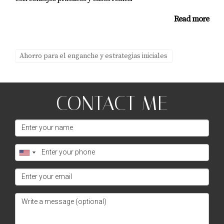
educación continua, cada paso que des te acercará más a
Read more
tu sueño de tener una casa propia en Miami. Recuerda
que cada pequeño esfuerzo cuenta; lo importante es
mantenerte enfocado y motivado. Si estás listo para dar
Ahorro para el enganche y estrategias iniciales
el siguiente paso hacia la compra de tu hogar ideal, no
dudes en contactar a Juan Mora. Él está aquí para
ayudarte a navegar por el proceso inmobiliario y
CONTACT ME
asegurarse de que tomes decisiones informadas que se
alineen con tus objetivos financieros. Además, si quieres
recibir más consejos sobre cómo mejorar tu situación
financiera o necesitas ayuda personalizada para
encontrar la propiedad perfecta en Miami, ¡no dudes en
ponerte en contacto! Tu futuro hogar te espera.
Preguntas frecuentes
¿Cuánto debo ahorrar para un enganche?