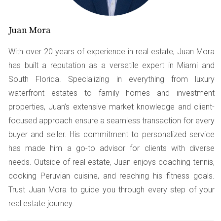
puedes considerar para mejorar tu situación financiera.
Juan Mora
Trabajos secundarios
Una forma efectiva de aumentar tus ingresos es buscar
With over 20 years of experience in real estate, Juan Mora
un trabajo secundario. Muchas personas en Miami han
has built a reputation as a versatile expert in Miami and
encontrado oportunidades en áreas como:
South Florida. Specializing in everything from luxury
waterfront estates to family homes and investment
Conducción para aplicaciones como Uber o Lyft.
properties, Juan’s extensive market knowledge and client-
Freelancing en áreas como diseño gráfico o
focused approach ensure a seamless transaction for every
redacción.
Venta de productos hechos a mano o vintage en
buyer and seller. His commitment to personalized service
plataformas como Etsy.
has made him a go-to advisor for clients with diverse
Clases particulares o tutorías en materias
needs. Outside of real estate, Juan enjoys coaching tennis,
académicas o habilidades específicas.
cooking Peruvian cuisine, and reaching his fitness goals.
Estos trabajos no solo te proporcionan un ingreso
Trust Juan Mora to guide you through every step of your
adicional, sino que también pueden ser una forma
real estate journey.
divertida de explorar tus pasiones y habilidades.