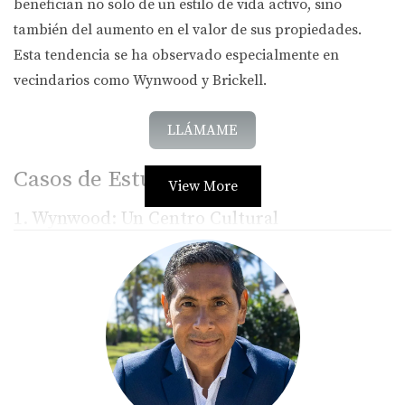
benefician no solo de un estilo de vida activo, sino
también del aumento en el valor de sus propiedades.
Esta tendencia se ha observado especialmente en
vecindarios como Wynwood y Brickell.
LLÁMAME
Casos de Estudio
View More
1. Wynwood: Un Centro Cultural
Wynwood es un ejemplo perfecto. En los últimos años,
este barrio se ha transformado en un centro cultural. Las
galerías, cafés y boutiques atraen a miles de visitantes.
Los residentes disfrutan de eventos constantes y una
comunidad activa.
No te pierdas la oportunidad de explorar lo