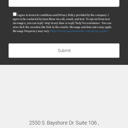
I agree to terms & conditions and Privacy Policy provided by the company. I
agree to be contacted by Juan Mora via call, email, and text. To opt out from text
messages, you can reply 'stop' at any time or reply 'help' for assistance. You can
also click the unsubscribe link in the emails. Message and data rates may apply.
Message frequency may vary.
https://www.juanmoramba.com/privacy-policy
Submit
2550 S. Bayshore Dr. Suite 106 ,