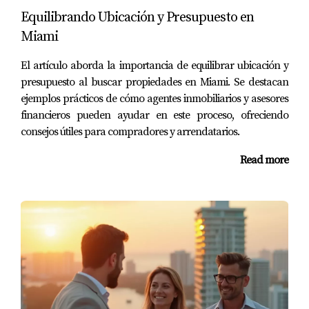
Las áreas recreativas fomentan un estilo de vida
Equilibrando Ubicación y Presupuesto en
saludable al ofrecer espacios para actividades físicas, lo
Miami
cual contribuye al bienestar general.
El artículo aborda la importancia de equilibrar ubicación y
¿Cómo afecta esto al valor de la propiedad?
presupuesto al buscar propiedades en Miami. Se destacan
La demanda por propiedades cercanas a comercios y
ejemplos prácticos de cómo agentes inmobiliarios y asesores
financieros pueden ayudar en este proceso, ofreciendo
espacios recreativos tiende a aumentar, elevando así el
consejos útiles para compradores y arrendatarios.
valor del inmueble a largo plazo.
Read more
¿Es conveniente vivir en Miami?
A pesar del costo elevado, la oferta cultural,
gastronómica y recreativa compensa la inversión para
muchos residentes.
¿Qué áreas son recomendables para comprar
vivienda en Miami?
Zonas como Wynwood, Brickell y Coral Gables son