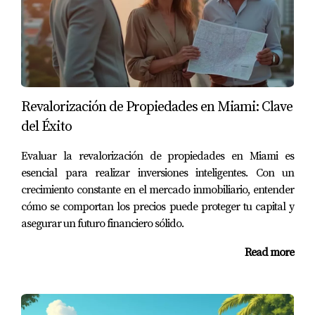
altamente recomendadas por su combinación de
amenities y calidad de vida.
Como experto en bienes raíces en Miami, he visto cómo
estas dinámicas influyen en las decisiones
habitacionales. Si deseas conocer más sobre cómo
Revalorización de Propiedades en Miami: Clave
encontrar la mejor propiedad para ti, no dudes en
del Éxito
ponerte en contacto conmigo. Estoy aquí para ayudarte.
Evaluar la revalorización de propiedades en Miami es
esencial para realizar inversiones inteligentes. Con un
crecimiento constante en el mercado inmobiliario, entender
cómo se comportan los precios puede proteger tu capital y
asegurar un futuro financiero sólido.
Read more