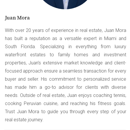
que Wynwood tiene para ofrecer.
Juan Mora
2. Brickell: Vida Moderna y Accesibilidad
With over 20 years of experience in real estate, Juan Mora
Brickell es otra área notable. Con su skyline
has built a reputation as a versatile expert in Miami and
impresionante, muchos profesionales eligen vivir aquí
South Florida. Specializing in everything from luxury
por su cercanía al trabajo y a lugares de entretenimiento.
waterfront estates to family homes and investment
Hay restaurantes de alta gama y un ambiente
properties, Juan’s extensive market knowledge and client-
cosmopolita.
focused approach ensure a seamless transaction for every
buyer and seller. His commitment to personalized service
Aprovecha la conveniencia que ofrece vivir
has made him a go-to advisor for clients with diverse
en Brickell.
needs. Outside of real estate, Juan enjoys coaching tennis,
3. Coral Gables: Un Toque Clásico
cooking Peruvian cuisine, and reaching his fitness goals.
Trust Juan Mora to guide you through every step of your
Coral Gables combina historia con modernidad. Las
real estate journey.
calles arboladas y los edificios históricos ofrecen un