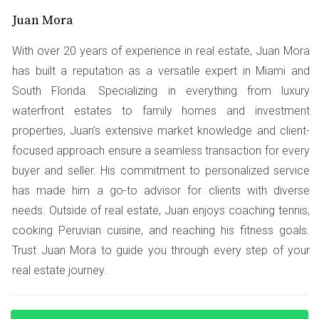
Requisitos Comunes
Juan Mora
Para calificar, generalmente se requiere:
With over 20 years of experience in real estate, Juan Mora
has built a reputation as a versatile expert in Miami and
Ser residente del estado.
South Florida. Specializing in everything from luxury
Tener un ingreso anual que no supere ciertos
límites.
waterfront estates to family homes and investment
No haber sido propietario de una vivienda en los
properties, Juan’s extensive market knowledge and client-
últimos tres años.
focused approach ensure a seamless transaction for every
buyer and seller. His commitment to personalized service
LLAMA AHORA
has made him a go-to advisor for clients with diverse
needs. Outside of real estate, Juan enjoys coaching tennis,
Caso de Éxito 1
cooking Peruvian cuisine, and reaching his fitness goals.
Carmen es una madre soltera que soñaba con tener su
Trust Juan Mora to guide you through every step of your
propio hogar. Gracias al programa Florida First, pudo
real estate journey.
obtener un préstamo con una tasa del 3%. Esto le
permitió comprar una casa modesta en Hialeah. Sin la