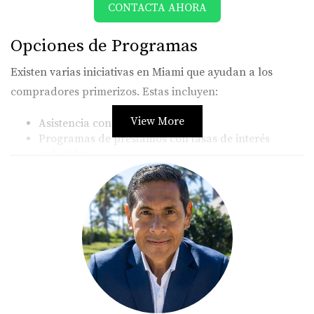
CONTACTA AHORA
Opciones de Programas
Existen varias iniciativas en Miami que ayudan a los
compradores primerizos. Estas incluyen:
View More
Asistencia con el pago inicial.
Programas de préstamos con tasas de interés
reducidas.
Subsidios para gastos de cierre.
Programas Estatales y Locales
El estado de Florida tiene programas específicos, como
el Florida First Program. Este ofrece préstamos a bajo
interés y ayuda con el pago inicial. Además, algunas
ciudades en el área metropolitana tienen sus propias
iniciativas, adaptadas a las necesidades locales.