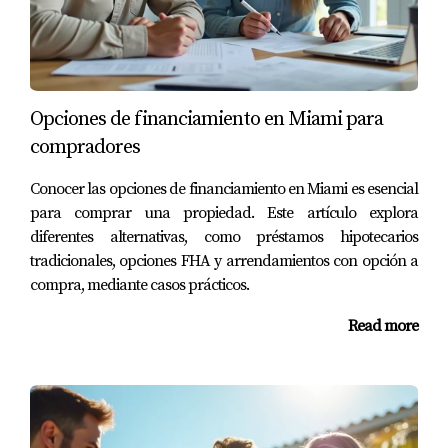
o municipalidad donde se ofrecen detalles completos
sobre cada programa disponible.
¿Puedo usar estos programas si tengo mal
crédito?
Opciones de financiamiento en Miami para
Algunos programas ofrecen asistencia incluso si tu
compradores
crédito no es perfecto. Es recomendable consultar con
Conocer las opciones de financiamiento en Miami es esencial
un asesor financiero que pueda guiarte según tu situación
para comprar una propiedad. Este artículo explora
específica.
diferentes alternativas, como préstamos hipotecarios
tradicionales, opciones FHA y arrendamientos con opción a
¿Existen costos ocultos asociados a estos
compra, mediante casos prácticos.
programas?
No debería haber costos ocultos, pero es vital leer todos
Read more
los términos y condiciones. Siempre pregunta antes de
firmar cualquier documento.
¿Cuánto tiempo toma el proceso desde la
solicitud hasta la compra?