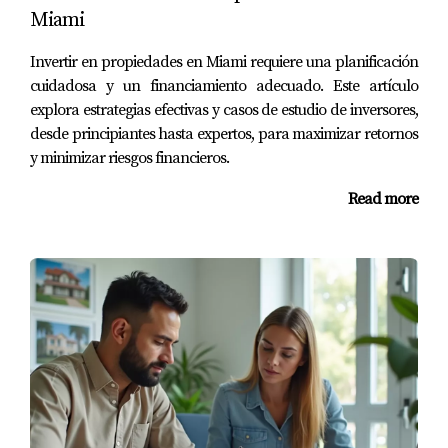
Miami
No te quedes con dudas. Contáctame para
saber más sobre cómo acceder a estos
Invertir en propiedades en Miami requiere una planificación
programas.
cuidadosa y un financiamiento adecuado. Este artículo
explora estrategias efectivas y casos de estudio de inversores,
desde principiantes hasta expertos, para maximizar retornos
Preguntas Frecuentes
y minimizar riesgos financieros.
¿Qué requisitos debo cumplir para acceder a
Read more
estos programas?
Generalmente, necesitas ser residente del estado y
cumplir con ciertos límites de ingresos. Además, no
puedes haber sido propietario anteriormente durante un
tiempo específico.
¿Dónde puedo encontrar más información
sobre estos programas?
Puedes visitar sitios web oficiales del gobierno del estado