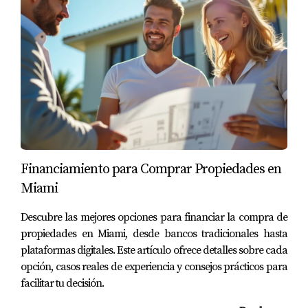
El tiempo varía según el programa y la situación
individual, pero generalmente puede tomar entre 30 a 90
días desde la aprobación hasta el cierre final.
No te pierdas la oportunidad de ser
propietario. Estoy aquí para ayudarte en cada
paso del camino.
Financiamiento para Comprar Propiedades en
Como experto en este tema, he visto cómo estos
Miami
programas transforman vidas. Si estás listo para dar el
siguiente paso hacia la compra de tu primera vivienda en
Descubre las mejores opciones para financiar la compra de
Miami, no dudes en ponerte en contacto conmigo al
(786)
propiedades en Miami, desde bancos tradicionales hasta
plataformas digitales. Este artículo ofrece detalles sobre cada
443-5501
. Estoy aquí para ayudarte.
opción, casos reales de experiencia y consejos prácticos para
facilitar tu decisión.