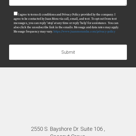
I agree to terms & conditions and Privacy Policy provided by the company. I
agree to be contacted by Juan Mora via call, email, and text. To opt out from text
messages, you can reply 'stop' at any time or reply 'help' for assistance. You can
also click the unsubscribe link in the emails. Message and data rates may apply.
Message frequency may vary.
https://www.juanmoramba.com/privacy-policy
Submit
2550 S. Bayshore Dr. Suite 106 ,