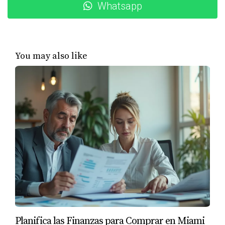
Whatsapp
La pareja Gómez encontró un condominio perfecto pero
tenía dudas sobre el financiamiento. Después de obtener
su preaprobación, se sintieron más seguros al hacer su
oferta. El vendedor eligió su propuesta debido a la
You may also like
rapidez que prometían en el cierre del trato.
Si estás listo para dar el siguiente paso en tu
búsqueda de casa, no dudes en contactarme.
Recuerda que cada día cuenta en este
mercado tan activo. No esperes más para
asegurar tu futuro hogar.
¿Tienes preguntas sobre cómo obtener tu
preaprobación? Estoy aquí para ayudarte.
Planifica las Finanzas para Comprar en Miami