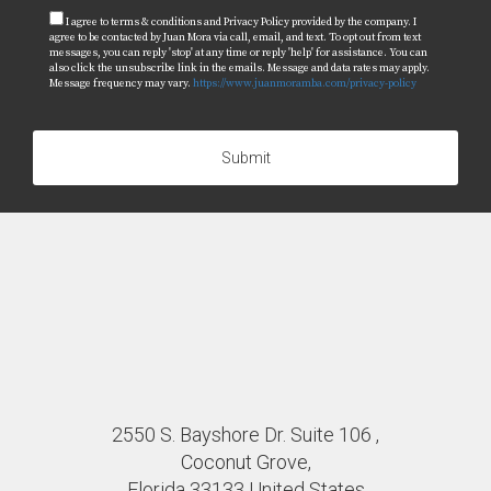
I agree to terms & conditions and Privacy Policy provided by the company. I
agree to be contacted by Juan Mora via call, email, and text. To opt out from text
messages, you can reply 'stop' at any time or reply 'help' for assistance. You can
also click the unsubscribe link in the emails. Message and data rates may apply.
Message frequency may vary.
https://www.juanmoramba.com/privacy-policy
Submit
2550 S. Bayshore Dr. Suite 106 ,
Coconut Grove,
Florida 33133 United States