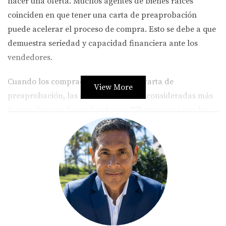
hacer una oferta. Muchos agentes de bienes raíces
coinciden en que tener una carta de preaprobación
puede acelerar el proceso de compra. Esto se debe a que
demuestra seriedad y capacidad financiera ante los
vendedores.
Cuando los compradores tienen una carta de
View More
preaprobación, las ofertas suelen ser consideradas más
fuertes. Un estudio realizado por
Zillow
mostró que las
casas con ofertas respaldadas por preaprobaciones se
vendieron un 30% más rápido en comparación con
aquellas sin este respaldo.
LLÁMAME AHORA
Caso de Estudio 1: La Familia Rodríguez
La familia Rodríguez estaba buscando su primera casa