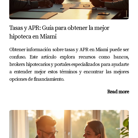
una tarifa mínima, pero muchos lo hacen gratis.
¿Puedo ser rechazado después de estar
Tasas y APR: Guía para obtener la mejor
preaprobado?
hipoteca en Miami
Sí, si hay cambios significativos en tu situación financiera
o crediticia antes del cierre, podrías enfrentar
Obtener información sobre tasas y APR en Miami puede ser
problemas.
confuso. Este artículo explora recursos como bancos,
brokers hipotecarios y portales especializados para ayudarte
¿La preaprobación garantiza que obtendré el
a entender mejor estos términos y encontrar las mejores
préstamo?
opciones de financiamiento.
No garantiza un préstamo definitivo, pero sí demuestra
Read more
al vendedor que eres un comprador serio y calificado.
Con mi experiencia en el sector inmobiliario y un enfoque
centrado en ti, estoy aquí para facilitarte el camino hacia
tu nueva casa en Miami. Si tienes preguntas o necesitas
orientación personalizada, no dudes en contactarme al