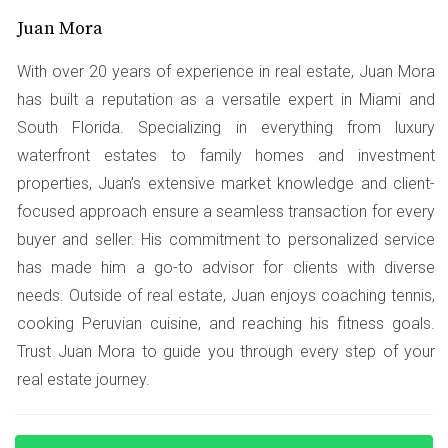
en Miami. Después de varias visitas, encontraron una
Juan Mora
propiedad ideal. Sin embargo, debido a la alta demanda,
With over 20 years of experience in real estate, Juan Mora
había varias ofertas sobre la mesa. Al presentar su oferta
has built a reputation as a versatile expert in Miami and
con una carta de preaprobación, lograron destacarse. El
South Florida. Specializing in everything from luxury
vendedor optó por su oferta, sabiendo que el proceso
waterfront estates to family homes and investment
sería más ágil.
properties, Juan’s extensive market knowledge and client-
Caso de Estudio 2: El Inversor Juan
focused approach ensure a seamless transaction for every
buyer and seller. His commitment to personalized service
Juan, un inversor inmobiliario, suele comprar
has made him a go-to advisor for clients with diverse
propiedades en subastas. Recientemente, asistió a una
needs. Outside of real estate, Juan enjoys coaching tennis,
subasta en Miami y llegó con una aprobación previa en
cooking Peruvian cuisine, and reaching his fitness goals.
mano. Esto le permitió ofrecer rápidamente y asegurarse
Trust Juan Mora to guide you through every step of your
la propiedad antes de que otros interesados pudieran
real estate journey.
actuar.
Caso de Estudio 3: La Pareja Gómez