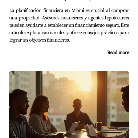
Preguntas Frecuentes
La planificación financiera en Miami es crucial al comprar
una propiedad. Asesores financieros y agentes hipotecarios
¿Qué documentos necesito para la
pueden ayudarte a establecer un financiamiento seguro. Este
preaprobación?
artículo explora casos reales y ofrece consejos prácticos para
Normalmente necesitas proporcionar tu identificación,
lograr tus objetivos financieros.
comprobante de ingresos y estados financieros recientes.
Read more
Consulta con tu prestamista para detalles específicos.
¿Cuánto tiempo toma el proceso de
aprobación?
Generalmente, la aprobación puede tomar desde unas
horas hasta varios días, dependiendo del prestamista y
la complejidad de tu situación financiera.
¿Es costosa la preaprobación?
No suele haber costos significativos asociados a la
preaprobación. Algunos prestamistas pueden cobrar