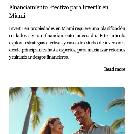
Generalmente, el proceso puede tardar entre 30 y 45
Financiamiento Efectivo para Invertir en
días, pero depende del prestamista y la complejidad del
Miami
caso.
Invertir en propiedades en Miami requiere una planificación
¿Necesito un buen crédito para obtener una
cuidadosa y un financiamiento adecuado. Este artículo
hipoteca?
explora estrategias efectivas y casos de estudio de inversores,
desde principiantes hasta expertos, para maximizar retornos
No necesariamente, pero un buen crédito te ayudará a
y minimizar riesgos financieros.
conseguir mejores tasas. Es recomendable tener al
menos un puntaje de 620.
Read more
¿Qué documentos necesito para aplicar?
Normalmente necesitarás comprobantes de ingresos,
estados financieros, y documentos personales como tu
identificación y número de seguro social.
¿Qué es la preaprobación?
Es un proceso donde el prestamista evalúa tu capacidad