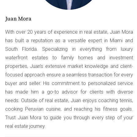
casa en junio.
Juan Mora
Caso 2: Juan y Maria
With over 20 years of experience in real estate, Juan Mora
Juan y Maria esperaron hasta que encontraron una
has built a reputation as a versatile expert in Miami and
propiedad que les gustó antes de iniciar el proceso. No
South Florida. Specializing in everything from luxury
tenían una idea clara sobre sus finanzas y se
waterfront estates to family homes and investment
sorprendieron al saber que necesitaban más
properties, Juan’s extensive market knowledge and client-
documentación de la que pensaban. Esto causó retrasos
focused approach ensure a seamless transaction for every
y, al final, tuvieron que aceptar una tasa más alta porque
buyer and seller. His commitment to personalized service
se les pasó el tiempo ideal para aplicar.
has made him a go-to advisor for clients with diverse
Caso 3: Ana y su primera compra
needs. Outside of real estate, Juan enjoys coaching tennis,
Ana decidió empezar a investigar sobre hipotecas seis
cooking Peruvian cuisine, and reaching his fitness goals.
meses antes de buscar su casa. Asistió a talleres
Trust Juan Mora to guide you through every step of your
educativos y habló con varios prestamistas. Gracias a
real estate journey.
esta preparación, pudo entender mejor los términos del