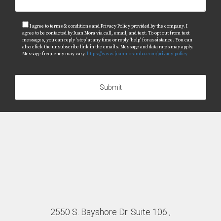
I agree to terms & conditions and Privacy Policy provided by the company. I
agree to be contacted by Juan Mora via call, email, and text. To opt out from text
messages, you can reply 'stop' at any time or reply 'help' for assistance. You can
also click the unsubscribe link in the emails. Message and data rates may apply.
Message frequency may vary.
https://www.juanmoramba.com/privacy-policy
Submit
2550 S. Bayshore Dr. Suite 106 ,