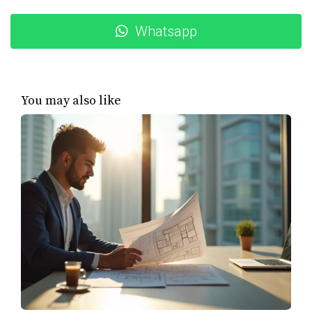
préstamo y obtuvo una tasa competitiva. Su experiencia
Whatsapp
muestra que la educación es clave.
Si estás pensando en comprar, no dudes en
prepararte desde ya.
You may also like
¡Consulta con un experto y evita sorpresas
desagradables!
No esperes más para dar el primer paso hacia
tu nueva casa.
Preguntas Frecuentes
¿Cuánto tiempo tarda el proceso de
aprobación?