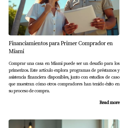
crediticia antes de hacer una oferta formal por una
propiedad.
¿Puedo cambiar mi prestamista después de
ser preaprobado?
Financiamientos para Primer Comprador en
Sí, tienes derecho a cambiar de prestamista si encuentras
Miami
mejores condiciones o si no estás satisfecho con el
servicio.
Comprar una casa en Miami puede ser un desafío para los
primerizos. Este artículo explora programas de préstamos y
Como experto en hipotecas en Miami, puedo ayudarte a
asistencia financiera disponibles, junto con estudios de caso
navegar este proceso complicado. No dudes en
que muestran cómo otros compradores han tenido éxito en
contactarme al
(786) 443-5501
. Estoy aquí para ayudarte
su proceso de compra.
a tomar decisiones informadas sobre tu futura casa.
Read more