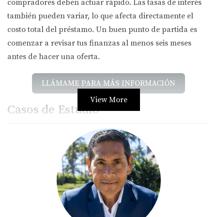
compradores deben actuar rápido. Las tasas de interés
también pueden variar, lo que afecta directamente el
costo total del préstamo. Un buen punto de partida es
comenzar a revisar tus finanzas al menos seis meses
antes de hacer una oferta.
LLÁMAME PARA MÁS INFORMACIÓN
View More
Casos de Estudio
Caso 1: La familia Pérez
La familia Pérez comenzó su búsqueda de casa en enero.
Antes de eso, revisaron su historial crediticio y pagaron
algunas deudas pequeñas. Cuando solicitaron la
preaprobación en marzo, su puntaje crediticio había
mejorado notablemente. Esto les permitió acceder a
mejores tasas de interés y finalmente compraron una